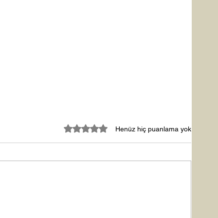
5 üzerinden 0 yıldız
Henüz hiç puanlama yok