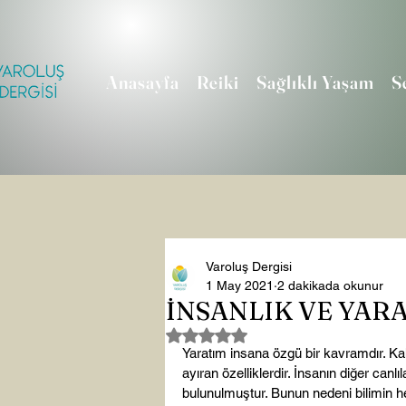
Anasayfa
Reiki
Sağlıklı Yaşam
S
Varoluş Dergisi
1 May 2021
2 dakikada okunur
İNSANLIK VE YAR
5 üzerinden NaN yıldız
Yaratım insana özgü bir kavramdır. Kah
ayıran özelliklerdir. İnsanın diğer canlı
bulunulmuştur. Bunun nedeni bilimin h