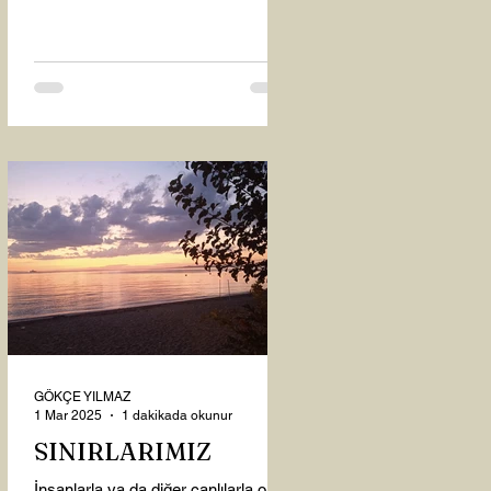
oysaki...
GÖKÇE YILMAZ
1 Mar 2025
1 dakikada okunur
SINIRLARIMIZ
İnsanlarla ya da diğer canlılarla olan