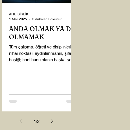
AHU BİRLİK
1 Mar 2025
2 dakikada okunur
ANDA OLMAK YA DA
OLMAMAK
Tüm çalışma, öğreti ve disiplinlerin
nihai noktası, aydınlanmanın, şifanın
beşiği; hani bunu alanın başka şey
almasına gerek kalmadı...
1
/
2