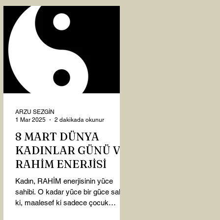
ARZU SEZGİN
1 Mar 2025
2 dakikada okunur
8 MART DÜNYA
KADINLAR GÜNÜ VE
RAHİM ENERJİSİ
Kadın, RAHİM enerjisinin yüce
sahibi. O kadar yüce bir güce sahip
ki, maalesef ki sadece çocuk
doğurmakla ilişkilendirdiğimiz,