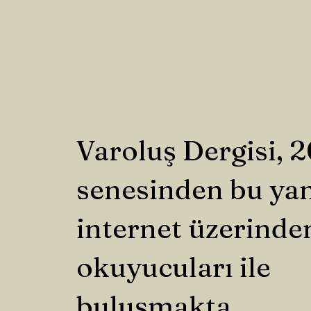
Varoluş Dergisi, 
senesinden bu ya
internet üzerinde
okuyucuları ile
buluşmakta.