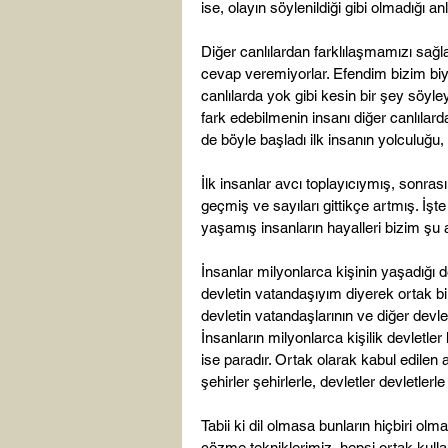
ise, olayın söylenildiği gibi olmadığı a
Diğer canlılardan farklılaşmamızı sağl
cevap veremiyorlar. Efendim bizim biy
canlılarda yok gibi kesin bir şey söyley
fark edebilmenin insanı diğer canlılarda
de böyle başladı ilk insanın yolculuğu, 
İlk insanlar avcı toplayıcıymış, sonra
geçmiş ve sayıları gittikçe artmış. İş
yaşamış insanların hayalleri bizim şu
İnsanlar milyonlarca kişinin yaşadığı d
devletin vatandaşıyım diyerek ortak bir
devletin vatandaşlarının ve diğer devle
İnsanların milyonlarca kişilik devletle
ise paradır. Ortak olarak kabul edilen
şehirler şehirlerle, devletler devletlerle 
Tabii ki dil olmasa bunların hiçbiri ol
çözme tekniklerimiz, hepsi ortak kullan