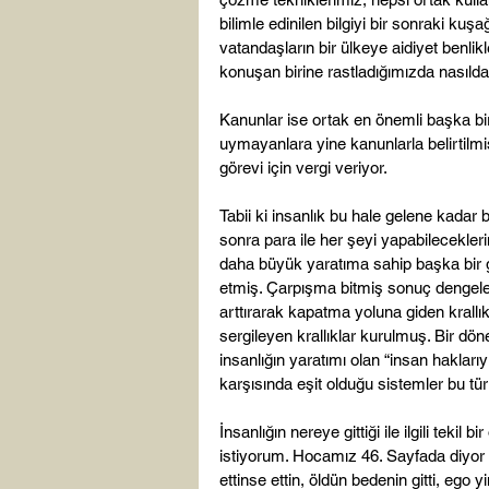
bilimle edinilen bilgiyi bir sonraki kuş
vatandaşların bir ülkeye aidiyet benlikler
konuşan birine rastladığımızda nasıld
Kanunlar ise ortak en önemli başka bi
uymayanlara yine kanunlarla belirtilmi
görevi için vergi veriyor.

Tabii ki insanlık bu hale gelene kadar 
sonra para ile her şeyi yapabilecekle
daha büyük yaratıma sahip başka bir 
etmiş. Çarpışma bitmiş sonuç dengelenm
arttırarak kapatma yoluna giden krallı
sergileyen krallıklar kurulmuş. Bir dö
insanlığın yaratımı olan “insan hakla
karşısında eşit olduğu sistemler bu tü
İnsanlığın nereye gittiği ile ilgili tek
istiyorum. Hocamız 46. Sayfada diyor 
ettinse ettin, öldün bedenin gitti, ego 