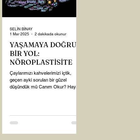
SELİN BİNAY
1 Mar 2025
2 dakikada okunur
YAŞAMAYA DOĞRU
BİR YOL:
NÖROPLASTİSİTE
Çaylarımızı kahvelerimizi içtik,
geçen ayki soruları bir güzel
düşündük mü Canım Okur? Hayatta
mı kalmışız, hayatı mı yaşamışız
sence?...