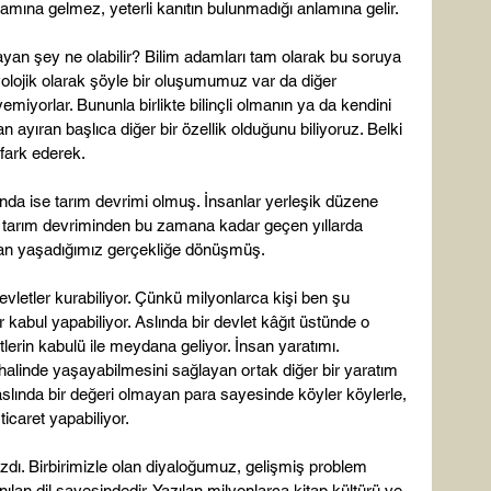
nlamına gelmez, yeterli kanıtın bulunmadığı anlamına gelir.

ayan şey ne olabilir? Bilim adamları tam olarak bu soruya 
olojik olarak şöyle bir oluşumumuz var da diğer 
emiyorlar. Bununla birlikte bilinçli olmanın ya da kendini 
n ayıran başlıca diğer bir özellik olduğunu biliyoruz. Belki 
fark ederek.

sında ise tarım devrimi olmuş. İnsanlar yerleşik düzene 
te tarım devriminden bu zamana kadar geçen yıllarda 
 an yaşadığımız gerçekliğe dönüşmüş.

evletler kurabiliyor. Çünkü milyonlarca kişi ben şu 
 kabul yapabiliyor. Aslında bir devlet kâğıt üstünde o 
tlerin kabulü ile meydana geliyor. İnsan yaratımı. 
r halinde yaşayabilmesini sağlayan ortak diğer bir yaratım 
 aslında bir değeri olmayan para sayesinde köyler köylerle, 
ticaret yapabiliyor.

mazdı. Birbirimizle olan diyaloğumuz, gelişmiş problem 
ılan dil sayesindedir. Yazılan milyonlarca kitap kültürü ve 