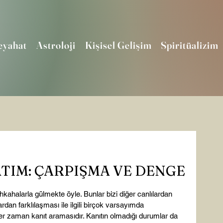
eyahat
Astroloji
Kişisel Gelişim
Spiritüalizim
ATIM: ÇARPIŞMA VE DENGE
kahalarla gülmekte öyle. Bunlar bizi diğer canlılardan 
lardan farklılaşması ile ilgili birçok varsayımda 
er zaman kanıt aramasıdır. Kanıtın olmadığı durumlar da 