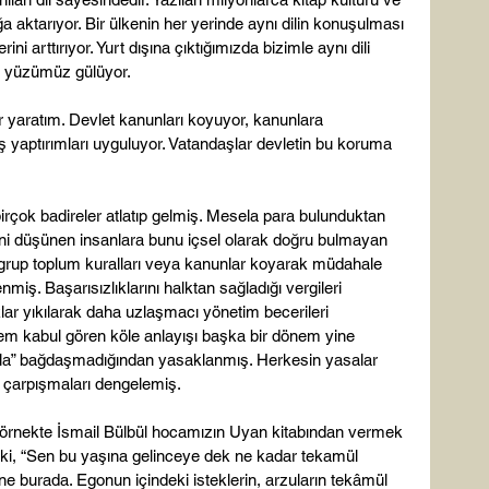
ağa aktarıyor. Bir ülkenin her yerinde aynı dilin konuşulması 
ini arttırıyor. Yurt dışına çıktığımızda bizimle aynı dili 
a yüzümüz gülüyor.

r yaratım. Devlet kanunları koyuyor, kanunlara 
ş yaptırımları uyguluyor. Vatandaşlar devletin bu koruma 
birçok badireler atlatıp gelmiş. Mesela para bulunduktan 
rini düşünen insanlara bunu içsel olarak doğru bulmayan 
grup toplum kuralları veya kanunlar koyarak müdahale 
iş. Başarısızlıklarını halktan sağladığı vergileri 
klar yıkılarak daha uzlaşmacı yönetim becerileri 
nem kabul gören köle anlayışı başka bir dönem yine 
rıyla” bağdaşmadığından yasaklanmış. Herkesin yasalar 
r çarpışmaları dengelemiş.

il bir örnekte İsmail Bülbül hocamızın Uyan kitabından vermek 
ki, “Sen bu yaşına gelinceye dek ne kadar tekamül 
yine burada. Egonun içindeki isteklerin, arzuların tekâmül 