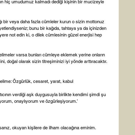
rın hiç umudumuz kalmadı dediği kişinin bir mucizeyle 
ı bir veya daha fazla cümleler kurun o sizin mottonuz 
tlendiyseniz; bunu bir kağıda, tahtaya ya da içinizden 
yere not edin ki, o dilek cümlesinin güzel enerjisi hep 
kelimeler varsa bunları cümleye eklemek yerine onların 
i, doğal olarak sizin titreşiminizi iyi yönde arttıracaktır. 
lime: Özgürlük, cesaret, yarat, kabul

cının verdiği aşk duygusuyla birlikte kendimi şimdi şu 
yorum, onaylıyorum ve özgürleşiyorum.’

sanız, okuyan kişilere de ilham olacağına eminim.
