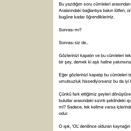
Bu yazdığım soru cümleleri arasından 
Aralarındaki bağlantıya bakın lütfen, o
bugüne kadar öğrendikleriniz.

Sonrası mı?

Sonrası siz de..

Gözlerinizi kapatın ve bu cümleleri tek
bir şey, demek ki aşk haline yakınsınız
Eğer gözlerinizi kapatıp bu cümleleri te
umutsuzluk hissediyorsanız bu da iyi bi
Çünkü fark ettiğimiz şeyleri dönüştüre
bulutlar arasındaki sızıntı şeklindeki ı
mi? Sadece, tek kelime varsa içlerinde;
odur.

O ışık, ‘OL’ denilince olduran kaynağı