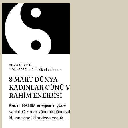
ARZU SEZGİN
1 Mar 2025
2 dakikada okunur
8 MART DÜNYA
KADINLAR GÜNÜ VE
RAHİM ENERJİSİ
Kadın, RAHİM enerjisinin yüce
sahibi. O kadar yüce bir güce sahip
ki, maalesef ki sadece çocuk
doğurmakla ilişkilendirdiğimiz,