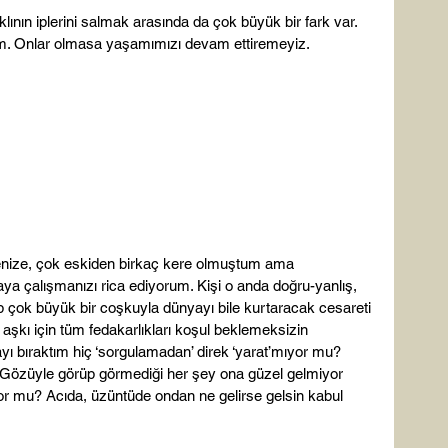
ının iplerini salmak arasında da çok büyük bir fark var. 
m. Onlar olmasa yaşamımızı devam ettiremeyiz.

enize, çok eskiden birkaç kere olmuştum ama 
a çalışmanızı rica ediyorum. Kişi o anda doğru-yanlış, 
p çok büyük bir coşkuyla dünyayı bile kurtaracak cesareti 
kı için tüm fedakarlıkları koşul beklemeksizin 
bıraktım hiç ‘sorgulamadan’ direk ‘yarat’mıyor mu? 
 Gözüyle görüp görmediği her şey ona güzel gelmiyor 
mu? Acıda, üzüntüde ondan ne gelirse gelsin kabul 