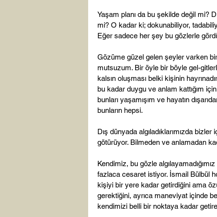
Yaşam planı da bu şekilde değil mi? 
mi? O kadar ki; dokunabiliyor, tadabili
Eğer sadece her şey bu gözlerle gördü
Gözüme güzel gelen şeyler varken bi
mutsuzum. Bir öyle bir böyle gel-gitl
kalsın oluşması belki kişinin hayrınad
bu kadar duygu ve anlam kattığım için
bunları yaşamışım ve hayatın dışarıdan i
bunların hepsi.

Dış dünyada algıladıklarımızda bizler iç
götürüyor. Bilmeden ve anlamadan ka
Kendimiz, bu gözle algılayamadığımız
fazlaca cesaret istiyor. İsmail Bülbül
kişiyi bir yere kadar getirdiğini ama 
gerektiğini, ayrıca maneviyat içinde be
kendimizi belli bir noktaya kadar getir