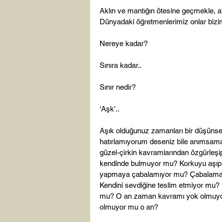
Aklın ve mantığın ötesine geçmekle, akl
Dünyadaki öğretmenlerimiz onlar bizi
Nereye kadar?

Sınıra kadar..

Sınır nedir?

‘Aşk’..

Aşık olduğunuz zamanları bir düşüns
hatırlamıyorum deseniz bile anımsamay
güzel-çirkin kavramlarından özgürleşi
kendinde bulmuyor mu? Korkuyu aşıp aş
yapmaya çabalamıyor mu? Çabalamayı 
Kendini sevdiğine teslim etmiyor mu?
mu? O an zaman kavramı yok olmuyor 
olmuyor mu o an?
