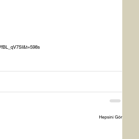
VfBL_qV7SI&t=598s

Hepsini Gör