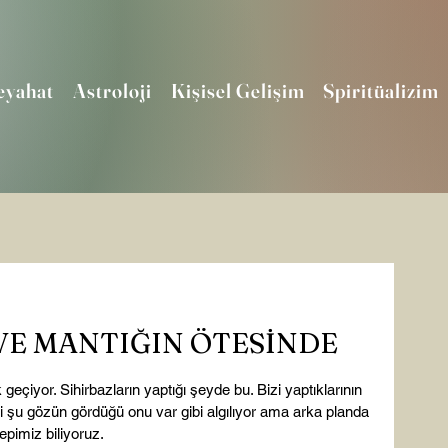
eyahat
Astroloji
Kişisel Gelişim
Spiritüalizim
 VE MANTIĞIN ÖTESİNDE
 geçiyor. Sihirbazların yaptığı şeyde bu. Bizi yaptıklarının 
ki şu gözün gördüğü onu var gibi algılıyor ama arka planda 
pimiz biliyoruz.
