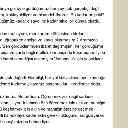
Dünya gözüyle gördüğümüz her şey çok gerçekçi değil 
yor, koklayabiliyor ve hissedebiliyoruz. Bu kadar mı peki? 
ğümüz kadar olsaydı ne kadar sıkıcı bir dünya olurdu..

rden mutluyum, manzaram kötüleşince birden 
erle uğraşırken endişe ve kaygı oluşmaz mı? Aramızda 
ır. ‘Ben gördüklerimden ibaret değilmişim, her gördüğüme 
 dışa ve şarta bağlı mutluluklar peşinde koşmuşum. İyi ki 
baret olmadığını anlamışım.’ farkındalığı için yaşatılıyor 
in çok değerli. Her bilgi, her yol bizi aslında aynı kaynağa 
deme kademe çıkıyoruz basamakları, kendimize doğru..

 özümüz.. Bu bir lisan. Öğrenmek zor değil sadece 
 hocam ‘Uyan’ kitabında özü öğrenmek için akıl ve mantığın 
özü keşfetmek için aklın ve mantığın ötesine geçmek 
lli bir noktaya kadar aklın gerekli olduğunu, sorgulayarak 
ebileceğimizden bahsediyor.
