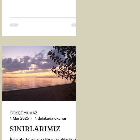
oysaki...
GÖKÇE YILMAZ
1 Mar 2025
1 dakikada okunur
SINIRLARIMIZ
İnsanlarla ya da diğer canlılarla olan