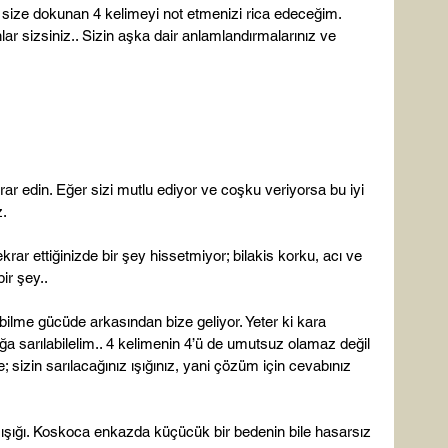
size dokunan 4 kelimeyi not etmenizi rica edeceğim. 
nlar sizsiniz.. Sizin aşka dair anlamlandırmalarınız ve 
rar edin. Eğer sizi mutlu ediyor ve coşku veriyorsa bu iyi 
.

krar ettiğinizde bir şey hissetmiyor; bilakis korku, acı ve 
r şey..

bilme gücüde arkasından bize geliyor. Yeter ki kara 
şığa sarılabilelim.. 4 kelimenin 4’ü de umutsuz olamaz değil 
 sizin sarılacağınız ışığınız, yani çözüm için cevabınız 
n ışığı. Koskoca enkazda küçücük bir bedenin bile hasarsız 