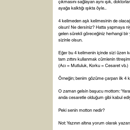
çıkmasını sağlayan aynı ışık, doktorla
ayağa kalktığı ışıkta öyle..

4 kelimeden aşk kelimesinin de olacağ
olsun! Ne dersiniz? Hatta yapmaya niye
gelen sürekli göreceğiniz herhangi bir 
sizinle olsun.

Eğer bu 4 kelimenin içinde sizi üzen 
tam zıttını kullanmak cümlenin titreşimin
(Acı = Mutluluk, Korku = Cesaret vb.)

Örneğin; benim gözüme çarpan ilk 4 ke
O zaman gelsin başucu mottom: ‘Yaratı
anda cesaretle olduğum gibi kabul edi
Peki senin motton nedir?

Not: Yazının altına yorum olarak yazar