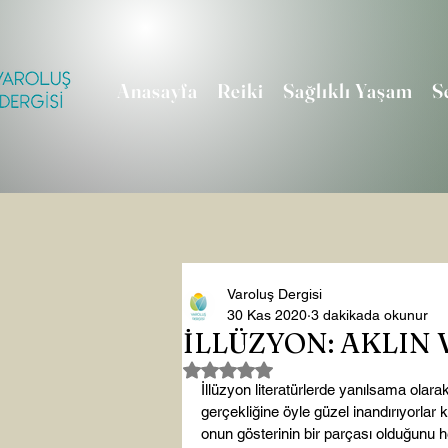
Anasayfa
Reiki
Sağlıklı Yaşam
S
Varoluş Dergisi
30 Kas 2020
3 dakikada okunur
İLLÜZYON: AKLIN
5 üzerinden NaN yıldız
İllüzyon literatürlerde yanılsama olarak
gerçekliğine öyle güzel inandırıyorlar 
onun gösterinin bir parçası olduğunu he