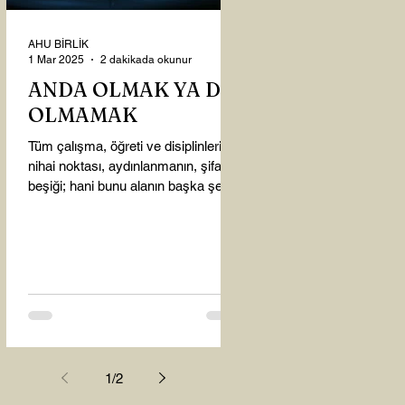
AHU BİRLİK
1 Mar 2025
2 dakikada okunur
ANDA OLMAK YA DA
OLMAMAK
Tüm çalışma, öğreti ve disiplinlerin
nihai noktası, aydınlanmanın, şifanın
beşiği; hani bunu alanın başka şey
almasına gerek kalmadı...
1
/
2