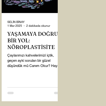
SELİN BİNAY
1 Mar 2025
2 dakikada okunur
YAŞAMAYA DOĞRU
BİR YOL:
NÖROPLASTİSİTE
Çaylarımızı kahvelerimizi içtik,
geçen ayki soruları bir güzel
düşündük mü Canım Okur? Hayatta
mı kalmışız, hayatı mı yaşamışız
sence?...