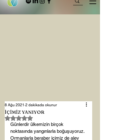
8 Ağu 2021
2 dakikada okunur
İÇİMİZ YANIYOR
5 üzerinden NaN yıldız
Günlerdir ülkemizin birçok 
noktasında yangınlarla boğuşuyoruz. 
Ormanlarla beraber içimiz de alev 