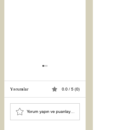
Yorumlar
0.0 / 5 (0)
Z RAPORU
Hoş Geldin 2026!
Yorum yapın ve puanlayın...