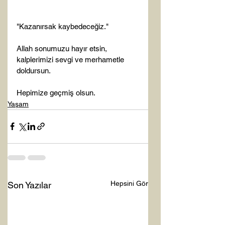
"Kazanırsak kaybedeceğiz."

Allah sonumuzu hayır etsin, 
kalplerimizi sevgi ve merhametle 
doldursun.

Hepimize geçmiş olsun.
Yaşam
Hepsini Gör
Son Yazılar