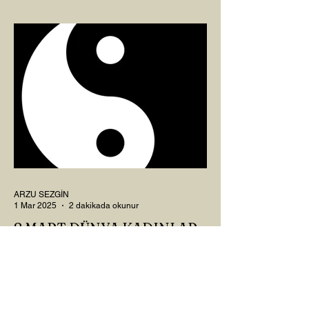
soruları bir güzel düşündük mü Canım
Okur? Hayatta mı kalmışız, hayatı mı
yaşamışız sence?...
ARZU SEZGİN
1 Mar 2025
2 dakikada okunur
8 MART DÜNYA KADINLAR
GÜNÜ VE RAHİM ENERJİSİ
Kadın, RAHİM enerjisinin yüce sahibi. O
kadar yüce bir güce sahip ki, maalesef ki
sadece çocuk doğurmakla