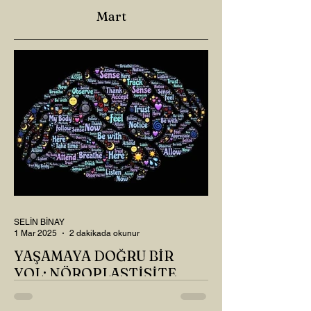
Mart
SELİN BİNAY
1 Mar 2025
2 dakikada okunur
YAŞAMAYA DOĞRU BİR
YOL: NÖROPLASTİSİTE
Çaylarımızı kahvelerimizi içtik, geçen ayki