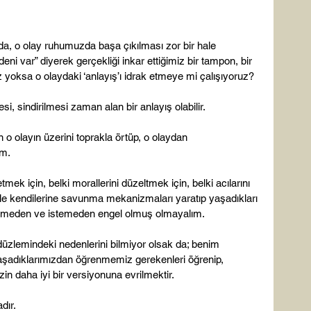
da, o olay ruhumuzda başa çıkılması zor bir hale 
eni var” diyerek gerçekliği inkar ettiğimiz bir tampon, bir 
ksa o olaydaki ‘anlayış’ı idrak etmeye mi çalışıyoruz?

i, sindirilmesi zaman alan bir anlayış olabilir.

 o olayın üzerini toprakla örtüp, o olaydan 
m.

mek için, belki morallerini düzeltmek için, belki acılarını 
ile kendilerine savunma mekanizmaları yaratıp yaşadıkları 
bilmeden ve istemeden engel olmuş olmayalım.

düzlemindeki nedenlerini bilmiyor olsak da; benim 
aşadıklarımızdan öğrenmemiz gerekenleri öğrenip, 
n daha iyi bir versiyonuna evrilmektir.

ır.
