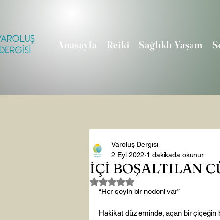
Anasayfa
Reiki
Sağlıklı Yaşam
S
Varoluş Dergisi
2 Eyl 2022
1 dakikada okunur
İÇİ BOŞALTILAN C
5 üzerinden NaN yıldız
“Her şeyin bir nedeni var”

Hakikat düzleminde, açan bir çiçeğin bil