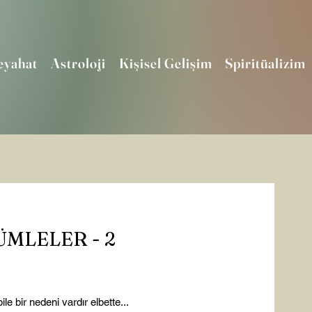
eyahat
Astroloji
Kişisel Gelişim
Spiritüalizim
ÜMLELER - 2
e bir nedeni vardır elbette...
