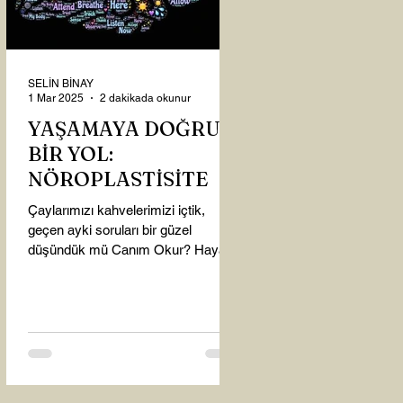
SELİN BİNAY
1 Mar 2025
2 dakikada okunur
YAŞAMAYA DOĞRU
BİR YOL:
NÖROPLASTİSİTE
Çaylarımızı kahvelerimizi içtik,
geçen ayki soruları bir güzel
düşündük mü Canım Okur? Hayatta
mı kalmışız, hayatı mı yaşamışız
sence?...