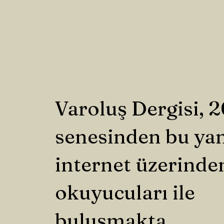
Varoluş Dergisi, 
senesinden bu ya
internet üzerinde
okuyucuları ile
buluşmakta.