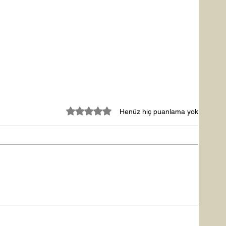
5 üzerinden 0 yıldız
Henüz hiç puanlama yok