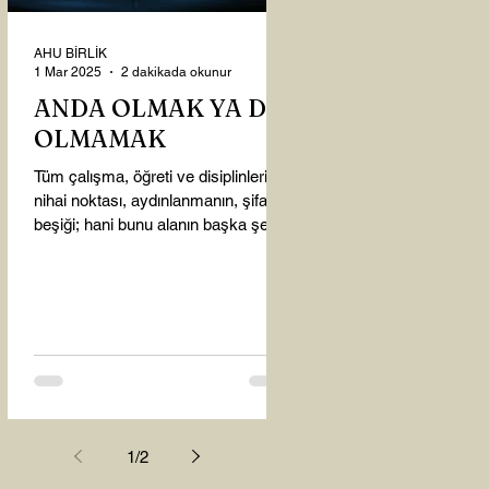
AHU BİRLİK
1 Mar 2025
2 dakikada okunur
ANDA OLMAK YA DA
OLMAMAK
Tüm çalışma, öğreti ve disiplinlerin
nihai noktası, aydınlanmanın, şifanın
beşiği; hani bunu alanın başka şey
almasına gerek kalmadı...
1
/
2