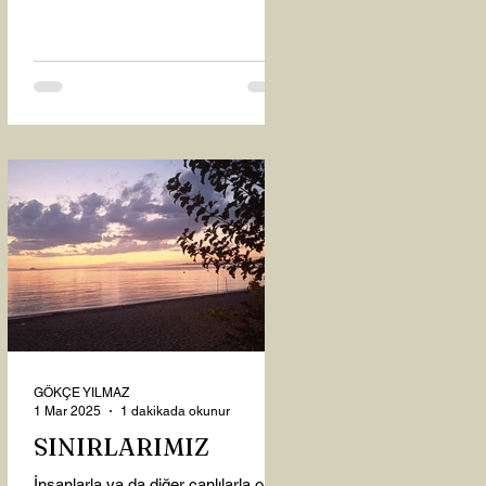
oysaki...
GÖKÇE YILMAZ
1 Mar 2025
1 dakikada okunur
SINIRLARIMIZ
İnsanlarla ya da diğer canlılarla olan