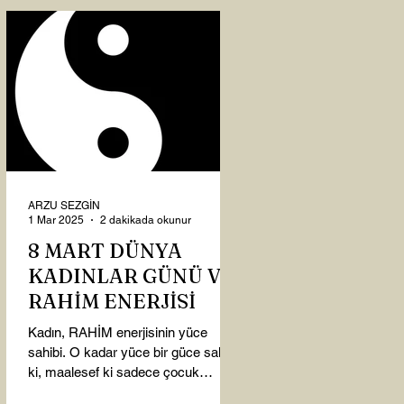
ARZU SEZGİN
1 Mar 2025
2 dakikada okunur
8 MART DÜNYA
KADINLAR GÜNÜ VE
RAHİM ENERJİSİ
Kadın, RAHİM enerjisinin yüce
sahibi. O kadar yüce bir güce sahip
ki, maalesef ki sadece çocuk
doğurmakla ilişkilendirdiğimiz,