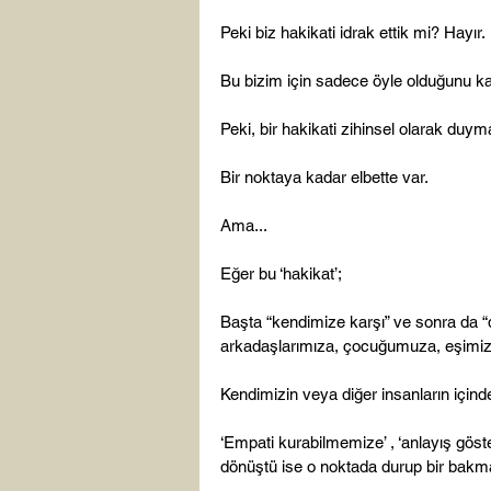
Peki biz hakikati idrak ettik mi? Hayır.

Bu bizim için sadece öyle olduğunu kabul
Peki, bir hakikati zihinsel olarak duym
Bir noktaya kadar elbette var.

Ama...

Eğer bu ‘hakikat’;

Başta “kendimize karşı” ve sonra da “di
arkadaşlarımıza, çocuğumuza, eşimize,
Kendimizin veya diğer insanların içinde
‘Empati kurabilmemize’ , ‘anlayış göste
dönüştü ise o noktada durup bir bakm