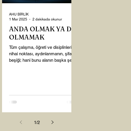
AHU BİRLİK
1 Mar 2025
2 dakikada okunur
ANDA OLMAK YA DA
OLMAMAK
Tüm çalışma, öğreti ve disiplinlerin
nihai noktası, aydınlanmanın, şifanın
beşiği; hani bunu alanın başka şey
almasına gerek kalmadı...
1
/
2