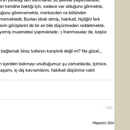
dan kendine baktığı için, sadece var olduğunu görmekte, 
lduğunu görememekte, merkezden ve bütünden 
ektedir. Bunları idrak etmiş, hakikati, hiçliğini fark 
ilerin görüşlerini de bir an bile düşünmeden reddetmekte, 
ı yemiş muamelesi yapmaktadır. :) İnanmasalar da, keşke 
bağlamak biraz kafanızı karıştırdı değil mi? Ne güzel...

n içeriden bakmayı unuttuğumuz şu zamanlarda, içimize, 
yaşamı, iç-dış kavramlarını, hakikati düşünme vakti 
Hepsini Gör