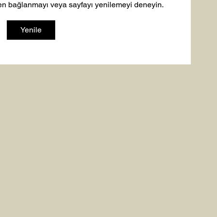
den bağlanmayı veya sayfayı yenilemeyi deneyin.
Yenile