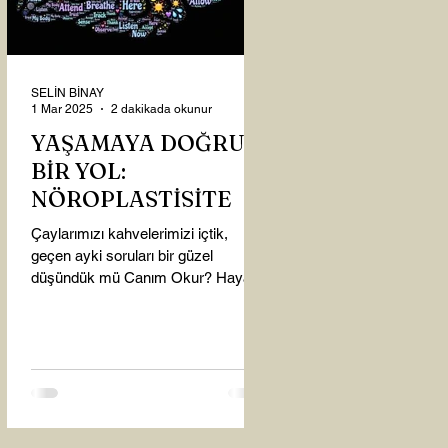
SELİN BİNAY
1 Mar 2025
2 dakikada okunur
YAŞAMAYA DOĞRU
BİR YOL:
NÖROPLASTİSİTE
Çaylarımızı kahvelerimizi içtik,
geçen ayki soruları bir güzel
düşündük mü Canım Okur? Hayatta
mı kalmışız, hayatı mı yaşamışız
sence?...