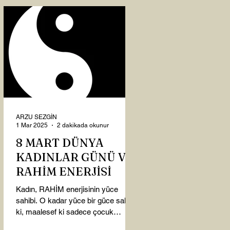
ARZU SEZGİN
1 Mar 2025
2 dakikada okunur
8 MART DÜNYA
KADINLAR GÜNÜ VE
RAHİM ENERJİSİ
Kadın, RAHİM enerjisinin yüce
sahibi. O kadar yüce bir güce sahip
ki, maalesef ki sadece çocuk
doğurmakla ilişkilendirdiğimiz,