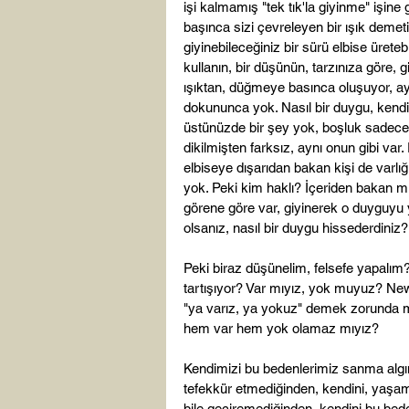
işi kalmamış "tek tık'la giyinme" iş
başınca sizi çevreleyen bir ışık demeti
giyinebileceğiniz bir sürü elbise ürete
kullanın, bir düşünün, tarzınıza göre, 
ışıktan, düğmeye basınca oluşuyor, ayn
dokununca yok. Nasıl bir duygu, kendini
üstünüzde bir şey yok, boşluk sadec
dikilmişten farksız, aynı onun gibi var.
elbiseye dışarıdan bakan kişi de varlığın
yok. Peki kim haklı? İçeriden bakan mı
görene göre var, giyinerek o duyguyu y
olsanız, nasıl bir duygu hissederdini
Peki biraz düşünelim, felsefe yapalım? 
tartışıyor? Var mıyız, yok muyuz? Newt
"ya varız, ya yokuz" demek zorunda mıy
hem var hem yok olamaz mıyız?

Kendimizi bu bedenlerimiz sanma alg
tefekkür etmediğinden, kendini, yaşa
bile geçiremediğinden, kendini bu bed