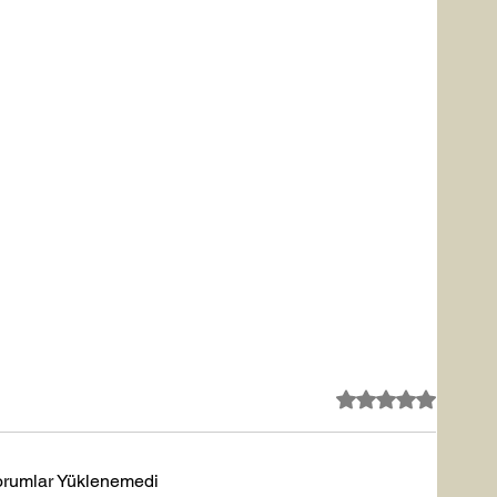
5 üzerinden 0 yıldız
orumlar Yüklenemedi