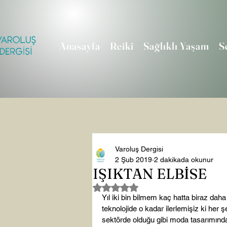
Anasayfa
Reiki
Sağlıklı Yaşam
S
Varoluş Dergisi
2 Şub 2019
2 dakikada okunur
IŞIKTAN ELBİSE
5 üzerinden NaN yıldız
Yıl iki bin bilmem kaç hatta biraz daha
teknolojide o kadar ilerlemişiz ki her
sektörde olduğu gibi moda tasarımında 