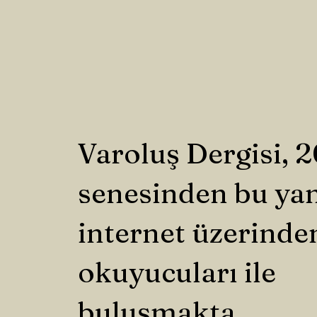
Varoluş Dergisi, 
senesinden bu ya
internet üzerinde
okuyucuları ile
buluşmakta.