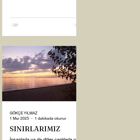
oysaki...
GÖKÇE YILMAZ
1 Mar 2025
1 dakikada okunur
SINIRLARIMIZ
İnsanlarla ya da diğer canlılarla olan