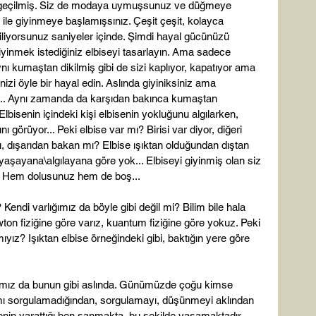
ine geçilmiş. Siz de modaya uymuşsunuz ve düğmeye 
 ile giyinmeye başlamışsınız. Çeşit çeşit, kolayca 
biliyorsunuz saniyeler içinde. Şimdi hayal gücünüzü 
giyinmek istediğiniz elbiseyi tasarlayın. Ama sadece 
ı kumaştan dikilmiş gibi de sizi kaplıyor, kapatıyor ama 
zi öyle bir hayal edin. Aslında giyiniksiniz ama 
e.. Aynı zamanda da karşıdan bakınca kumaştan 
 Elbisenin içindeki kişi elbisenin yokluğunu algılarken, 
ı görüyor... Peki elbise var mı? Birisi var diyor, diğeri 
, dışarıdan bakan mı? Elbise ışıktan olduğundan dıştan 
aşayana\algılayana göre yok... Elbiseyi giyinmiş olan siz 
z? Hem dolusunuz hem de boş...

Kendi varlığımız da böyle gibi değil mi? Bilim bile hala 
on fiziğine göre varız, kuantum fiziğine göre yokuz. Peki 
ız? Işıktan elbise örneğindeki gibi, baktığın yere göre 
ımız da bunun gibi aslında. Günümüzde çoğu kimse 
mı sorgulamadığından, sorgulamayı, düşünmeyi aklından 
enin yarattığı ben sanmakta, bu şekilde yaşamaktadır. 