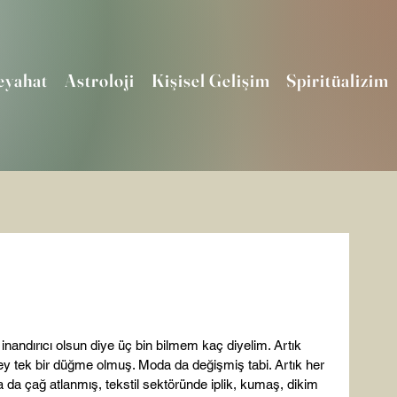
eyahat
Astroloji
Kişisel Gelişim
Spiritüalizim
 inandırıcı olsun diye üç bin bilmem kaç diyelim. Artık 
 şey tek bir düğme olmuş. Moda da değişmiş tabi. Artık her 
da çağ atlanmış, tekstil sektöründe iplik, kumaş, dikim 