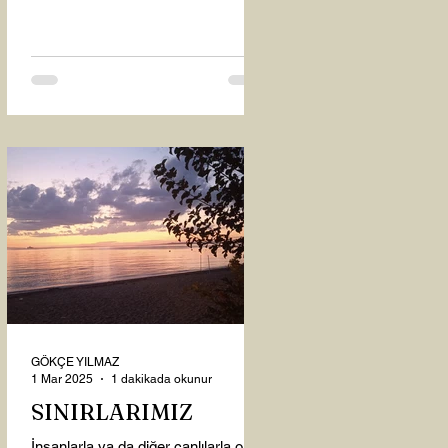
oysaki...
GÖKÇE YILMAZ
1 Mar 2025
1 dakikada okunur
SINIRLARIMIZ
İnsanlarla ya da diğer canlılarla olan