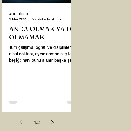
AHU BİRLİK
1 Mar 2025
2 dakikada okunur
ANDA OLMAK YA DA
OLMAMAK
Tüm çalışma, öğreti ve disiplinlerin
nihai noktası, aydınlanmanın, şifanın
beşiği; hani bunu alanın başka şey
almasına gerek kalmadı...
1
/
2