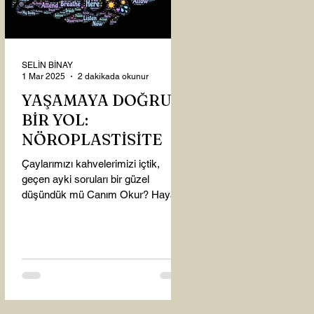
SELİN BİNAY
1 Mar 2025
2 dakikada okunur
YAŞAMAYA DOĞRU
BİR YOL:
NÖROPLASTİSİTE
Çaylarımızı kahvelerimizi içtik,
geçen ayki soruları bir güzel
düşündük mü Canım Okur? Hayatta
mı kalmışız, hayatı mı yaşamışız
sence?...