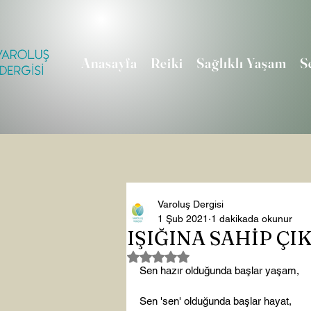
Anasayfa
Reiki
Sağlıklı Yaşam
S
Varoluş Dergisi
1 Şub 2021
1 dakikada okunur
IŞIĞINA SAHİP ÇI
5 üzerinden NaN yıldız
Sen hazır olduğunda başlar yaşam,

Sen 'sen' olduğunda başlar hayat,
