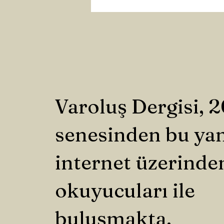
Varoluş Dergisi, 
senesinden bu ya
internet üzerinde
okuyucuları ile
buluşmakta.