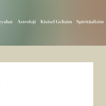
eyahat
Astroloji
Kişisel Gelişim
Spiritüalizim
K