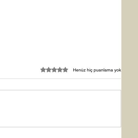
5 üzerinden 0 yıldız
Henüz hiç puanlama yok