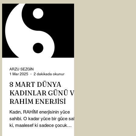
ARZU SEZGİN
1 Mar 2025
2 dakikada okunur
8 MART DÜNYA
KADINLAR GÜNÜ VE
RAHİM ENERJİSİ
Kadın, RAHİM enerjisinin yüce
sahibi. O kadar yüce bir güce sahip
ki, maalesef ki sadece çocuk
doğurmakla ilişkilendirdiğimiz,