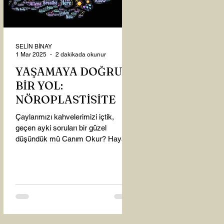
SELİN BİNAY
1 Mar 2025
2 dakikada okunur
YAŞAMAYA DOĞRU
BİR YOL:
NÖROPLASTİSİTE
Çaylarımızı kahvelerimizi içtik,
geçen ayki soruları bir güzel
düşündük mü Canım Okur? Hayatta
mı kalmışız, hayatı mı yaşamışız
sence?...