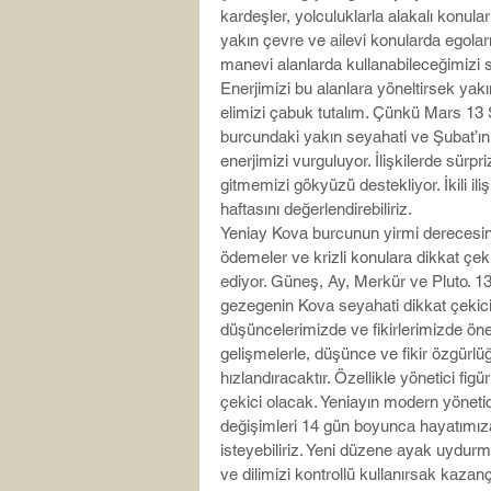
kardeşler, yolculuklarla alakalı konula
yakın çevre ve ailevi konularda egoları
manevi alanlarda kullanabileceğimizi s
Enerjimizi bu alanlara yöneltirsek yakı
elimizi çabuk tutalım. Çünkü Mars 13 
burcundaki yakın seyahati ve Şubat’ın il
enerjimizi vurguluyor. İlişkilerde sürpriz
gitmemizi gökyüzü destekliyor. İkili ili
haftasını değerlendirebiliriz.
Yeniay Kova burcunun yirmi derecesinde
ödemeler ve krizli konulara dikkat çe
ediyor. Güneş, Ay, Merkür ve Pluto. 13
gezegenin Kova seyahati dikkat çekici
düşüncelerimizde ve fikirlerimizde öneml
gelişmelerle, düşünce ve fikir özgürl
hızlandıracaktır. Özellikle yönetici fig
çekici olacak. Yeniayın modern yönetic
değişimleri 14 gün boyunca hayatımıza
isteyebiliriz. Yeni düzene ayak uydurm
ve dilimizi kontrollü kullanırsak kazançl