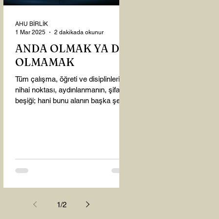
AHU BİRLİK
1 Mar 2025
2 dakikada okunur
ANDA OLMAK YA DA
OLMAMAK
Tüm çalışma, öğreti ve disiplinlerin
nihai noktası, aydınlanmanın, şifanın
beşiği; hani bunu alanın başka şey
almasına gerek kalmadı...
1
/
2