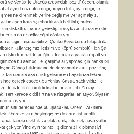
prü ve Venüs ile Uranüs arasındaki pozitif üçgen, olumlu 
Şubat ayında özellikle değişmeyen tek şeyin değişim 
ğişmesine direnmek yerine değişime yer açmalıyız. 
akınlaşan kare açı abartılı ve kibirli iletişimden 
r için dikkatli olmamız gerektiğini söylüyor. Bu dönemde 
rımızın da artabileceğini gösteriyor.
aca arttığını hissedebiliriz. Çünkü Kova burcu telepati ile 
en itibaren kullandığımız iletişim ve köprü sembolü Hon Şa 
 iletişim kurmak istediğimiz insanlarla ya da empati ve 
iğimizde bu sembol ile  çalışmalar yapmak için harika bir 
leşen Güneş tutulmasına da derecesel olarak pozitif açı 
z konularla alakalı hızlı gelişmeleri hayatınıza tekrar 
inde gerçekleşecek bu Yeniay Castra sabit yıldızı ile 
e denizlerde önemli fırtınaları anlatır. Tabi Yeniay 
 sert karede ciddi fırtına ve rüzgarları anlatıyor. Siyaset 
ndeme taşıyor.
nun sıfır derecesinde buluşacaklar. Önemli vakitlere 
ektif hareketlerin başlangıç noktasını oluşturabilir.
üs karesi elektrik ve elektronik, internet, hava yolları, 
at çekiyor. Yine aynı tarihte ilişkilerimizi, diplomasiyi 
fır derecedeki Plüton ile kavuşum yapacak. İlişkiler 