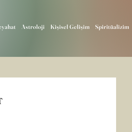
eyahat
Astroloji
Kişisel Gelişim
Spiritüalizim
T