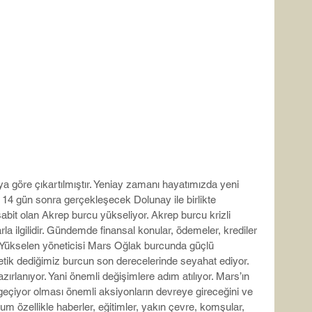
a göre çıkartılmıştır. Yeniay zamanı hayatımızda yeni 
i 14 gün sonra gerçekleşecek Dolunay ile birlikte 
abit olan Akrep burcu yükseliyor. Akrep burcu krizli 
a ilgilidir. Gündemde finansal konular, ödemeler, krediler 
. Yükselen yöneticisi Mars Oğlak burcunda güçlü 
ik dediğimiz burcun son derecelerinde seyahat ediyor. 
lanıyor. Yani önemli değişimlere adım atılıyor. Mars’ın 
eçiyor olması önemli aksiyonların devreye gireceğini ve 
um özellikle haberler, eğitimler, yakın çevre, komşular, 