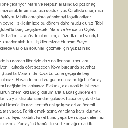
rı öne çıkarıyor. Mars ve Neptün arasındaki pozitif açı 
mızı aşabilmemizde bizi destekliyor. Özellikle enerjimizi 
öylüyor. Mistik amaçlara yönelmeyi teşvik ediyor. 
n çevre ilişkilerimizde bu dönem daha mutlu oluruz. Tabii 
Şubat’ta burç değiştirecek. Mars ve Venüs’ün Oğlak 
k haftası Uranüs ile olumlu açısı özellikle eril ve dişil 
 kararlar alabiliriz. İlişkilerimizde bir adım öteye 
şkilerde var olan sorunları çözmek için Şubat’ın ilk 
 bu derece itibariyle de yine finansal konulara, 
kiyor. Haritada dört gezegen Kova burcunda seyahat 
 Şubat’ta Mars’ın da Kova burcuna geçişi ile beş 
 olacak. Hava elementi vurgusunun da arttığı bu Yeniay 
i değişimleri anlatıyor. Elektrik, elektronikle, bilimsel 
üğünün önem kazandığı durumlarla alakalı gündemleri 
ürleri ve yurtdışı alanlarından gelecek haberler çok dikkat 
isi Uranüs ile sert kontağı ani gelişmeleri ve önemli 
 taşıyacak. Farklı olmak adına var olana karşı durmak 
ak zorlayıcı olabilir. Fakat bunu yaparken düşüncelerimiz 
ı çıkarız. Yeniay’ın Uranüs ile sert kontağı olsa bile 