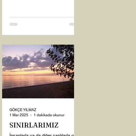
oysaki...
GÖKÇE YILMAZ
1 Mar 2025
1 dakikada okunur
SINIRLARIMIZ
İnsanlarla ya da diğer canlılarla olan