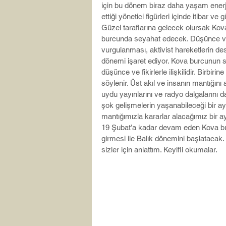
için bu dönem biraz daha yaşam enerji
ettiği yönetici figürleri içinde itibar v
Güzel taraflarına gelecek olursak Ko
burcunda seyahat edecek. Düşünce ve 
vurgulanması, aktivist hareketlerin des
dönemi işaret ediyor. Kova burcunun s
düşünce ve fikirlerle ilişkilidir. Birbi
söylenir. Üst akıl ve insanın mantığını a
uydu yayınlarını ve radyo dalgalarını da
şok gelişmelerin yaşanabileceği bir 
mantığımızla kararlar alacağımız bir a
19 Şubat’a kadar devam eden Kova bu
girmesi ile Balık dönemini başlatacak
sizler için anlattım. Keyifli okumalar.