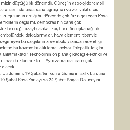
mizin düştüğü bir dönemdir. Güneş’in astrolojide temsil 
e güç anlamında biraz daha uğraşmalı ve zor vakitlerdir. 
va vurgusunun arttığı bu dönemde çok fazla gezegen Kova 
fikirlerin değişimi, demokrasinin daha çok 
tekleneceği, uzayla alakalı keşiflerin öne çıkacağı bir 
embolündeki dalgalanmalar, hava elementi itibariyle 
rine değmeyen bu dalgalanma sembolü yılanıda ifade ettiği 
nlatan bu kavramlar aklı temsil ediyor. Telepatik iletişimi, 
 anlatmaktadır. Teknolojinin ön plana çıkacağı elektrikli ve 
ay olması beklenmektedir. Aynı zamanda, daha çok 
y olacak. 
rcu dönemi, 19 Şubat’tan sonra Güneş’in Balık burcuna 
. 10 Şubat Kova Yeniayı ve 24 Şubat Başak Dolunayını 