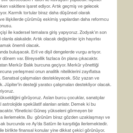
en vakitlere işaret ediyor. Artık geçmiş ve gelecek 
uyor. Karmik tortular biraz daha düşünsel olarak 
 ve ilişkilerde çürümüş eskimiş yapılardan daha reformcu 
konusu.
işi ile kadersel temalara giriş yapıyoruz. Zodyak’ın son 
lanla alakalıdır. Artık olacak değişimler için hayırlısı 
lamak önemli olacak.
a buluşacak. Eril ve dişil dengelerde vurgu artıyor. 
r dönem var. Bireysellik fazlaca ön plana çıkacaktır.
nlatan Merkür Balık burcuna geçiyor. Merkür yönettiği 
una yerleşmesi onun analitik niteliklerini zayıflatsa 
k. Sanatsal çalışmaları destekleyecek. Söz yazan ve 
 Jüpiter’in desteği yaratıcı çalışmaları destekliyor olacak.
riyoruz.
kseldiğini görüyoruz. Aslan burcu çocuklar, sanatçılar 
al astrolojide spekülatif alanları anlatır. Demek ki bu 
acaktır. Yöneticisi Güneş yükseleni görmeyen bir 
ma ilerlemekte. Bu  görünüm biraz gözden uzaklaşmayı ve 
k burcunda ve Ay’da Satürn ile karşıtlığa ilerlemektedir. 
e birlikte finansal konular yine dikkat çekici görünüyor. 