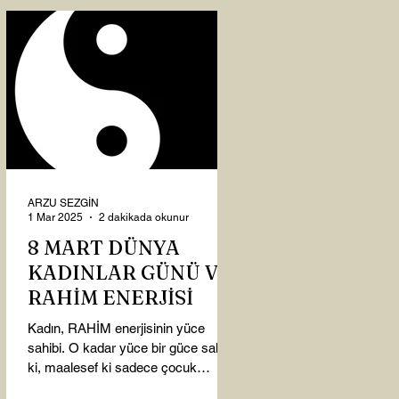
ARZU SEZGİN
1 Mar 2025
2 dakikada okunur
8 MART DÜNYA
KADINLAR GÜNÜ VE
RAHİM ENERJİSİ
Kadın, RAHİM enerjisinin yüce
sahibi. O kadar yüce bir güce sahip
ki, maalesef ki sadece çocuk
doğurmakla ilişkilendirdiğimiz,