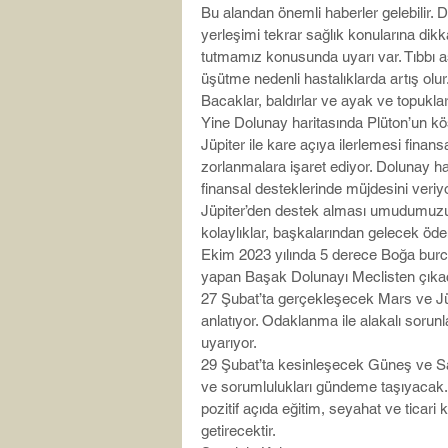
Bu alandan önemli haberler gelebilir. 
yerleşimi tekrar sağlık konularına dik
tutmamız konusunda uyarı var. Tıbbı astr
üşütme nedenli hastalıklarda artış olur.
Bacaklar, baldırlar ve ayak ve topuklar
Yine Dolunay haritasında Plüton’un 
Jüpiter ile kare açıya ilerlemesi finans
zorlanmalara işaret ediyor. Dolunay har
finansal desteklerinde müjdesini veri
Jüpiter’den destek alması umudumuzu a
kolaylıklar, başkalarından gelecek ödem
Ekim 2023 yılında 5 derece Boğa burcu
yapan Başak Dolunayı Meclisten çıkaca
27 Şubat’ta gerçekleşecek Mars ve Jüpit
anlatıyor. Odaklanma ile alakalı sorunl
uyarıyor.
29 Şubat’ta kesinleşecek Güneş ve Satür
ve sorumlulukları gündeme taşıyacak.
pozitif açıda eğitim, seyahat ve ticari
getirecektir.