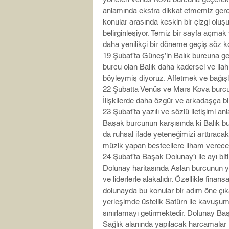
anlamında ekstra dikkat etmemiz gerek
konular arasında keskin bir çizgi oluş
belirginleşiyor. Temiz bir sayfa açmak
daha yenilikçi bir döneme geçiş söz 
19 Şubat’ta Güneş’in Balık burcuna geç
burcu olan Balık daha kadersel ve ilahi o
böyleymiş diyoruz. Affetmek ve bağış
22 Şubatta Venüs ve Mars Kova burcund
İlişkilerde daha özgür ve arkadaşça bi
23 Şubat’ta yazılı ve sözlü iletişimi a
Başak burcunun karşısında ki Balık burc
da ruhsal ifade yeteneğimizi arttıraca
müzik yapan bestecilere ilham verecek.
24 Şubat’ta Başak Dolunay’ı ile ayı biti
Dolunay haritasında Aslan burcunun yü
ve liderlerle alakalıdır. Özellikle finans
dolunayda bu konular bir adım öne çık
yerleşimde üstelik Satürn ile kavuşu
sınırlamayı getirmektedir. Dolunay Başa
Sağlık alanında yapılacak harcamalar il