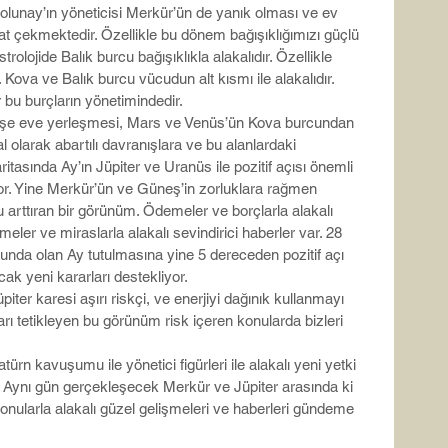
Dolunay’ın yöneticisi Merkür’ün de yanık olması ve ev 
kat çekmektedir. Özellikle bu dönem bağışıklığımızı güçlü 
olojide Balık burcu bağışıklıkla alakalıdır. Özellikle 
 Kova ve Balık burcu vücudun alt kısmı ile alakalıdır. 
 bu burçların yönetimindedir.
köşe eve yerleşmesi, Mars ve Venüs’ün Kova burcundan 
al olarak abartılı davranışlara ve bu alanlardaki 
itasında Ay’ın Jüpiter ve Uranüs ile pozitif açısı önemli 
yor. Yine Merkür’ün ve Güneş’in zorluklara rağmen 
rttıran bir görünüm. Ödemeler ve borçlarla alakalı 
eler ve miraslarla alakalı sevindirici haberler var. 28 
nda olan Ay tutulmasına yine 5 dereceden pozitif açı 
k yeni kararları destekliyor.
er karesi aşırı riskçi, ve enerjiyi dağınık kullanmayı 
arı tetikleyen bu görünüm risk içeren konularda bizleri 
n kavuşumu ile yönetici figürleri ile alakalı yeni yetki 
 Aynı gün gerçekleşecek Merkür ve Jüpiter arasında ki 
 konularla alakalı güzel gelişmeleri ve haberleri gündeme 