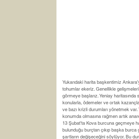
Yukarıdaki harita başkentimiz Ankara’y
tohumlar ekeriz. Genellikle gelişmeler
görmeye başlarız. Yeniay haritasında s
konularla, ödemeler ve ortak kazançlarl
ve bazı krizli durumları yönetmek var
konumda olmasına rağmen artık anaret
13 Şubat’ta Kova burcuna geçmeye hazır
bulunduğu burçtan çıkıp başka burca g
şartların değişeceğini söylüyor. Bu dur