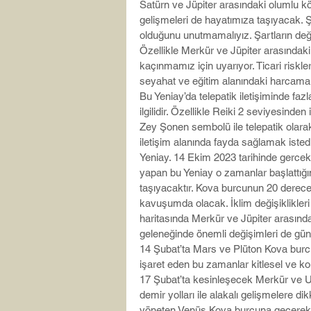
Satürn ve Jüpiter arasındaki olumlu kö
gelişmeleri de hayatımıza taşıyacak. 
olduğunu unutmamalıyız. Şartların de
Özellikle Merkür ve Jüpiter arasındaki y
kaçınmamız için uyarıyor. Ticari riskle
seyahat ve eğitim alanındaki harcamala
Bu Yeniay’da telepatik iletişiminde fazl
ilgilidir. Özellikle Reiki 2 seviyesind
Zey Şonen sembolü ile telepatik olarak
iletişim alanında fayda sağlamak isted
Yeniay. 14 Ekim 2023 tarihinde gercek
yapan bu Yeniay o zamanlar başlattığını
taşıyacaktır. Kova burcunun 20 dereces
kavuşumda olacak. İklim değişiklikleri v
haritasında Merkür ve Jüpiter arasındaki
geleneğinde önemli değişimleri de gü
14 Şubat’ta Mars ve Plüton Kova burcu
işaret eden bu zamanlar kitlesel ve koll
17 Şubat’ta kesinleşecek Merkür ve Uran
demir yolları ile alakalı gelişmelere dikk
yöneten Venüs Kova burcuna geçerek sı