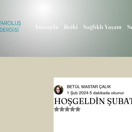
Anasayfa
Reiki
Sağlıklı Yaşam
S
BETÜL MASTAR ÇALIK
1 Şub 2024
5 dakikada okunur
HOŞGELDİN ŞUBA
5 üzerinden NaN yıldız