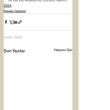
ve kat kat ektiklerinizi sunsun dilerim.
2024
Kişisel Gelişim
Hepsini Gör
Son Yazılar