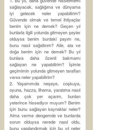
1. Bu yıl, daha güvende hissetmemi 
sağlayacak, sağlığıma ve dünyama 
iyi gelecek neler yapabilirim? 
Güvende olmak ve temel ihtiyaçlar 
benim için ne demek? Geçen yıl 
bunlarla ilgili yolunda gitmeyen şeyler 
olduysa benim burdaki payım ne, 
bunu nasıl sağaltırım? Aile, ata ve 
doğa benim için ne demek? Bu yıl 
bunlara daha özenli bakmamı 
sağlayan ne yapabilirim? İşimle 
geçimimin yolunda gitmeyen tarafları 
varsa neler yapabilirim?
2. Yaşamımda neşeye, coşkuya, 
oyuna, hazza, ilhama, yaratıma nasıl 
daha çok yer açarım, bunları 
yeterince hissediyor muyum? Benim 
için bunu sağlayan kaynaklar neler? 
Alma verme dengemde ve bunlarda 
sorun olduysa nerede nasıl oldu, 
bunu yapılandırmak için bu yıl neler 