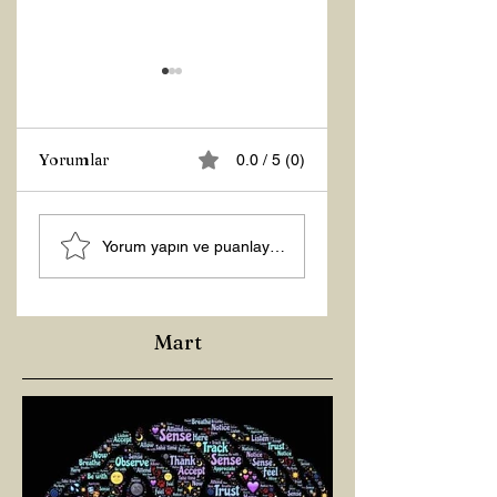
Yorumlar
0.0 / 5 (0)
Z RAPORU
Tasarruf Zamanı
Yorum yapın ve puanlayın...
Mart