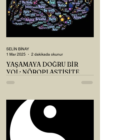
SELİN BİNAY
1 Mar 2025
2 dakikada okunur
YAŞAMAYA DOĞRU BİR
YOL: NÖROPLASTİSİTE
Çaylarımızı kahvelerimizi içtik, geçen ayki
soruları bir güzel düşündük mü Canım
Okur? Hayatta mı kalmışız, hayatı mı
yaşamışız sence?...