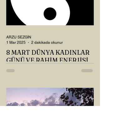
ARZU SEZGİN
1 Mar 2025
2 dakikada okunur
8 MART DÜNYA KADINLAR
GÜNÜ VE RAHİM ENERJİSİ
Kadın, RAHİM enerjisinin yüce sahibi. O
kadar yüce bir güce sahip ki, maalesef ki
sadece çocuk doğurmakla
ilişkilendirdiğimiz, oysaki...