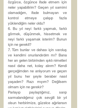
özgürce, özgünce ifade etmem için 
neler yapabilirim? Geçen yıl samimi 
olamadığım, ifade bulmayan ve 
kontrol etmeye çalışıp fazla 
yüklendiğim neler oldu?
6. Bu yıl neyi farklı yapmak, farklı 
görmek, düşünmek, hissetmek ve 
neyi farklı yaşamak isterim? Bunun 
için ne gerekli?
7. Tüm bunlar ve dahası için varoluş 
ve kendimi onurlandırdım mı? Bana 
her an gelen birbirinden ışıklı nimetleri 
nasıl daha net, kolay alırım? Kendi 
gerçeğimden ne anlıyorum ve geçen 
yıl bunu her şeyle beraber nasıl 
yaşadım? Razı mıyım? Değilsem 
olmam için ne gerekir?
Parlayıp paylaştığımız, sarıp 
sarmalandığımız çok sevgili bir yıl 
olsun herbirimize, güzelce ağırlansın 