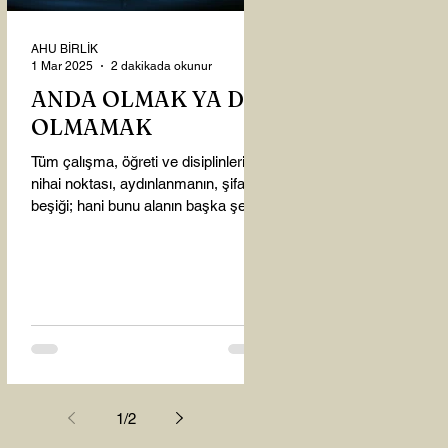
AHU BİRLİK
1 Mar 2025
2 dakikada okunur
ANDA OLMAK YA DA
OLMAMAK
Tüm çalışma, öğreti ve disiplinlerin
nihai noktası, aydınlanmanın, şifanın
beşiği; hani bunu alanın başka şey
almasına gerek kalmadı...
1
/
2