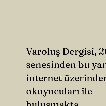
Varoluş Dergisi, 
senesinden bu ya
internet üzerinde
okuyucuları ile
buluşmakta.