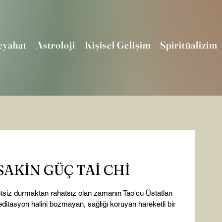
eyahat
Astroloji
Kişisel Gelişim
Spiritüalizim
SAKİN GÜÇ TAİ CHİ
siz durmaktan rahatsız olan zamanın Tao'cu Üstatları 
meditasyon halini bozmayan, sağlığı koruyan hareketli bir 