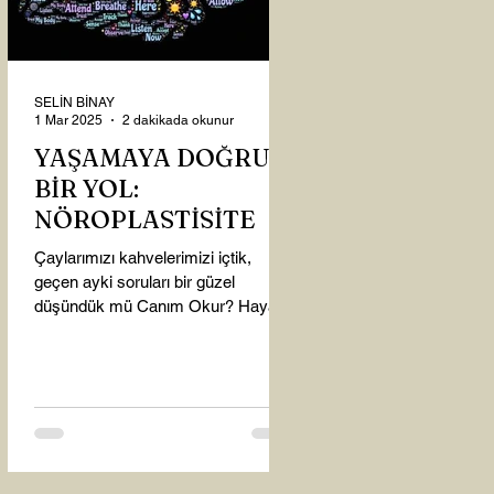
SELİN BİNAY
1 Mar 2025
2 dakikada okunur
YAŞAMAYA DOĞRU
BİR YOL:
NÖROPLASTİSİTE
Çaylarımızı kahvelerimizi içtik,
geçen ayki soruları bir güzel
düşündük mü Canım Okur? Hayatta
mı kalmışız, hayatı mı yaşamışız
sence?...