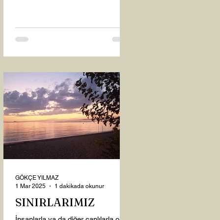
oysaki...
GÖKÇE YILMAZ
1 Mar 2025
1 dakikada okunur
SINIRLARIMIZ
İnsanlarla ya da diğer canlılarla olan