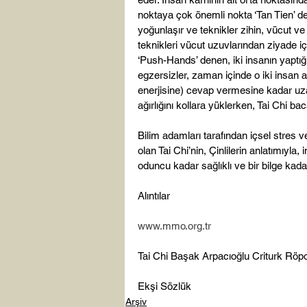
noktaya çok önemli nokta ‘Tan Tien’ den
yoğunlaşır ve teknikler zihin, vücut ve
teknikleri vücut uzuvlarından ziyade iç 
‘Push-Hands’ denen, iki insanın yaptığı
egzersizler, zaman içinde o iki insan a
enerjisine) cevap vermesine kadar uzan
ağırlığını kollara yüklerken, Tai Chi bac
Bilim adamları tarafından içsel stres ve
olan Tai Chi’nin, Çinlilerin anlatımıyla
oduncu kadar sağlıklı ve bir bilge kadar
Alıntılar

www.mmo.org.tr
Tai Chi Başak Arpacıoğlu Criturk Röpor
Ekşi Sözlük
Arşiv