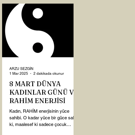
ARZU SEZGİN
1 Mar 2025
2 dakikada okunur
8 MART DÜNYA
KADINLAR GÜNÜ VE
RAHİM ENERJİSİ
Kadın, RAHİM enerjisinin yüce
sahibi. O kadar yüce bir güce sahip
ki, maalesef ki sadece çocuk
doğurmakla ilişkilendirdiğimiz,