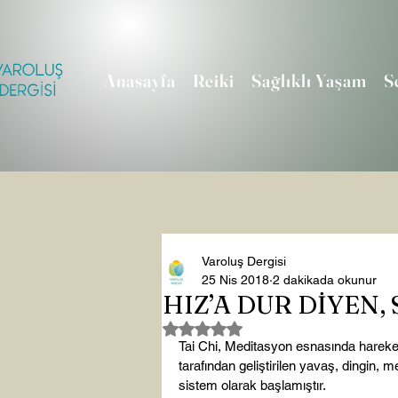
Anasayfa
Reiki
Sağlıklı Yaşam
S
Varoluş Dergisi
25 Nis 2018
2 dakikada okunur
HIZ’A DUR DİYEN, 
5 üzerinden NaN yıldız
Tai Chi, Meditasyon esnasında hareket
tarafından geliştirilen yavaş, dingin, 
sistem olarak başlamıştır.
