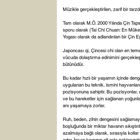
Müzikle gerçekleştirilen, zarif bir tar
Tam olarak M.Ö. 2000 Yılında Çin Tapı
sporu olarak (Tai Chi Chuan: En Mük
Yogası olarak da adlandırılan bir Çin E
Japoncası qi, Çincesi chi olan en tem
vücuda dolaştırma edinimini gerçekleş
bütünüdür.

Bu kadar hızlı bir yaşamın içinde den
uygulanan bu teknik, ismini hayvanlar
pozisyonuna sahiptir. Bu pozisyonlar, 
ve bu hareketler için sağlanan yoğunla
anı yaşamaya zorlar.

Ruh, beden, zihin dengesini sağlamaya
boşluğunda bir miktar havanın sıkıştırı
azalmaya bağlı olarak, sırasıyla kollar
eder. İnsan karnının alt orta noktası