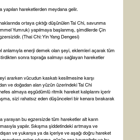
zda yapılan hareketlerden meydana gelir.

naklarında ortaya çıktığı düşünülen Tai Chi, savunma 
emmel Yumruk) yapılmaya başlanmış, şimdilerde Çin 
gzersizidir. (Thai Chi: Yin Yang Dengesi)

el anlamıyla enerji demek olan şeyi, eklemleri açarak tüm 
tirdikten sonra toprağa salmayı sağlayan hareketler 
geyi ararken vücudun kaskatı kesilmesine karşı 
dan ve doğadan alan yüzün üzerindeki Tai Chi 
nefes almaya eşgüdümlü ritmik hareket kalıplarını içerir 
şma, sizi rahatsız eden düşünceleri bir kenara bırakarak 
 yarayan bu egzersizde tüm hareketler alt karın 
lmasıyla yapılır. Sıkışma şiddetindeki artmaya ve 
 dışarı ve yukarıya ya da içeriye ve aşağı doğru hareket 
nda meydana gelen sıkışma, gücün ana kaynağıdır ve bu 