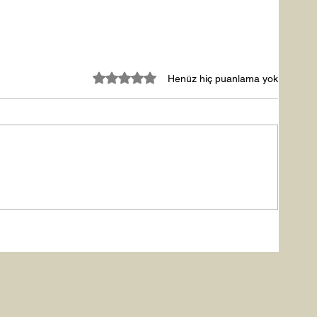
5 üzerinden 0 yıldız
Henüz hiç puanlama yok