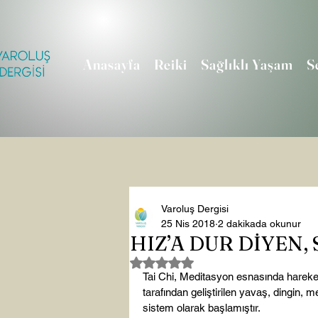
Anasayfa
Reiki
Sağlıklı Yaşam
S
Varoluş Dergisi
25 Nis 2018
2 dakikada okunur
HIZ’A DUR DİYEN, 
5 üzerinden NaN yıldız
Tai Chi, Meditasyon esnasında hareket
tarafından geliştirilen yavaş, dingin, 
sistem olarak başlamıştır.
