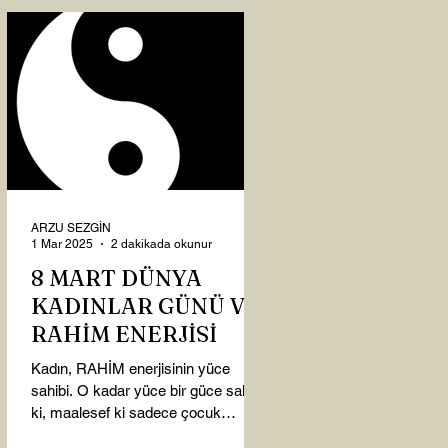
ARZU SEZGİN
1 Mar 2025
2 dakikada okunur
8 MART DÜNYA
KADINLAR GÜNÜ VE
RAHİM ENERJİSİ
Kadın, RAHİM enerjisinin yüce
sahibi. O kadar yüce bir güce sahip
ki, maalesef ki sadece çocuk
doğurmakla ilişkilendirdiğimiz,