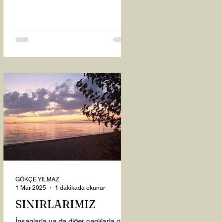
oysaki...
GÖKÇE YILMAZ
1 Mar 2025
1 dakikada okunur
SINIRLARIMIZ
İnsanlarla ya da diğer canlılarla olan