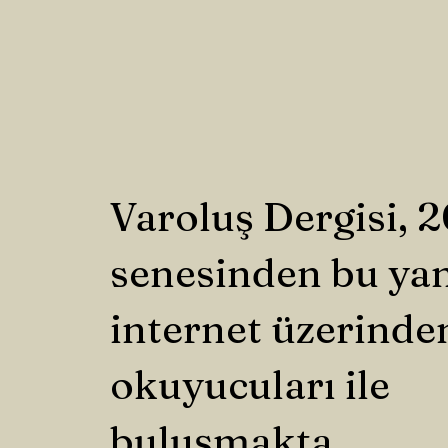
Varoluş Dergisi, 
senesinden bu ya
internet üzerinde
okuyucuları ile
buluşmakta.