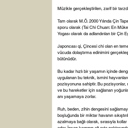
Müzikle gerçekleştirilen, zarif bir tar
Tam olarak M.Ö. 2000 Yılında Çin Tapı
sporu olarak (Tai Chi Chuan: En Mük
Yogası olarak da adlandırılan bir Çin E
Japoncası qi, Çincesi chi olan en tem
vücuda dolaştırma edinimini gerçekleş
bütünüdür.

Bu kadar hızlı bir yaşamın içinde den
uygulanan bu teknik, ismini hayvanlar
pozisyonuna sahiptir. Bu pozisyonlar, 
ve bu hareketler için sağlanan yoğunla
anı yaşamaya zorlar.

Ruh, beden, zihin dengesini sağlamaya
boşluğunda bir miktar havanın sıkıştırı
azalmaya bağlı olarak, sırasıyla kollar
eder. İnsan karnının alt orta noktası