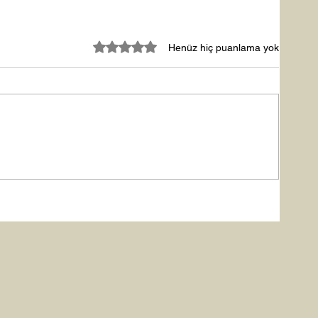
5 üzerinden 0 yıldız
Henüz hiç puanlama yok