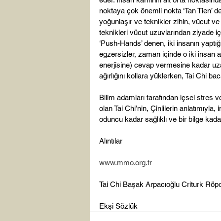
noktaya çok önemli nokta ‘Tan Tien’ den
yoğunlaşır ve teknikler zihin, vücut ve
teknikleri vücut uzuvlarından ziyade iç 
‘Push-Hands’ denen, iki insanın yaptığı
egzersizler, zaman içinde o iki insan a
enerjisine) cevap vermesine kadar uzan
ağırlığını kollara yüklerken, Tai Chi bac
Bilim adamları tarafından içsel stres ve
olan Tai Chi’nin, Çinlilerin anlatımıyla
oduncu kadar sağlıklı ve bir bilge kadar
Alıntılar

www.mmo.org.tr
Tai Chi Başak Arpacıoğlu Criturk Röpor
Ekşi Sözlük