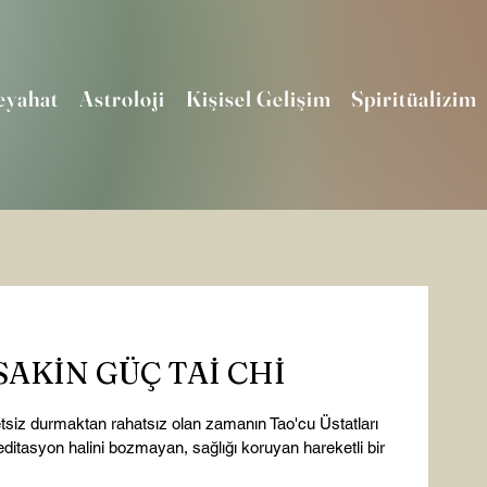
eyahat
Astroloji
Kişisel Gelişim
Spiritüalizim
SAKİN GÜÇ TAİ CHİ
siz durmaktan rahatsız olan zamanın Tao'cu Üstatları 
meditasyon halini bozmayan, sağlığı koruyan hareketli bir 