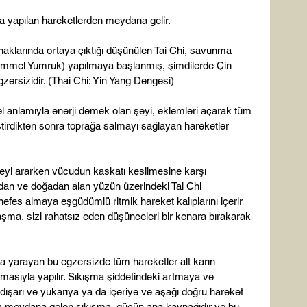
zda yapılan hareketlerden meydana gelir.

naklarında ortaya çıktığı düşünülen Tai Chi, savunma 
emmel Yumruk) yapılmaya başlanmış, şimdilerde Çin 
gzersizidir. (Thai Chi: Yin Yang Dengesi)

el anlamıyla enerji demek olan şeyi, eklemleri açarak tüm 
tirdikten sonra toprağa salmayı sağlayan hareketler 
geyi ararken vücudun kaskatı kesilmesine karşı 
dan ve doğadan alan yüzün üzerindeki Tai Chi 
nefes almaya eşgüdümlü ritmik hareket kalıplarını içerir 
şma, sizi rahatsız eden düşünceleri bir kenara bırakarak 
 yarayan bu egzersizde tüm hareketler alt karın 
lmasıyla yapılır. Sıkışma şiddetindeki artmaya ve 
 dışarı ve yukarıya ya da içeriye ve aşağı doğru hareket 
nda meydana gelen sıkışma, gücün ana kaynağıdır ve bu 