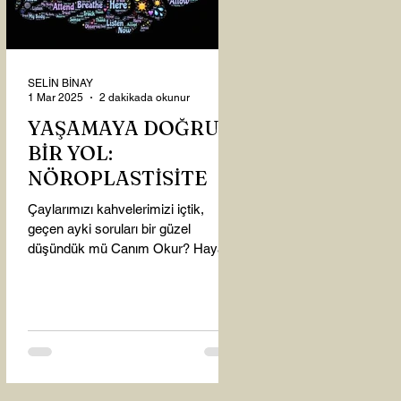
SELİN BİNAY
1 Mar 2025
2 dakikada okunur
YAŞAMAYA DOĞRU
BİR YOL:
NÖROPLASTİSİTE
Çaylarımızı kahvelerimizi içtik,
geçen ayki soruları bir güzel
düşündük mü Canım Okur? Hayatta
mı kalmışız, hayatı mı yaşamışız
sence?...