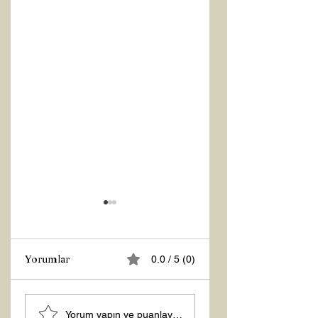
Yorumlar
0.0 / 5 (0)
Z RAPORU
Hoş Geldin 2026!
Yorum yapın ve puanlayın...