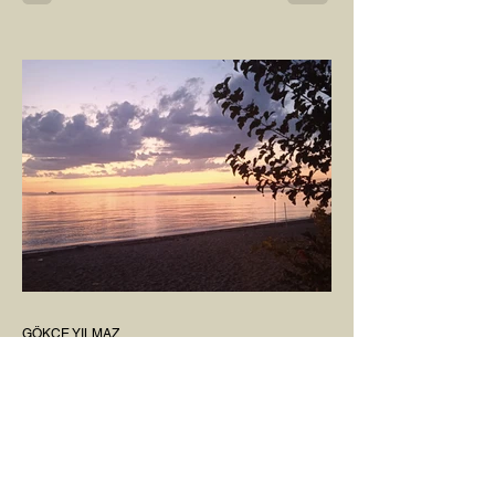
kadar yüce bir güce sahip ki, maalesef ki
sadece çocuk doğurmakla
ilişkilendirdiğimiz, oysaki...
GÖKÇE YILMAZ
1 Mar 2025
1 dakikada okunur
SINIRLARIMIZ
İnsanlarla ya da diğer canlılarla olan
ilişkilerimizde var olan tüm sınırlarımız da,
tıpkı bu yazı için seçtiğim bu fotoğraf