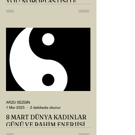
YOL: NÖROPLASTİSİTE
Çaylarımızı kahvelerimizi içtik, geçen ayki
soruları bir güzel düşündük mü Canım
Okur? Hayatta mı kalmışız, hayatı mı
yaşamışız sence?...
ARZU SEZGİN
1 Mar 2025
2 dakikada okunur
8 MART DÜNYA KADINLAR
GÜNÜ VE RAHİM ENERJİSİ
Kadın, RAHİM enerjisinin yüce sahibi. O