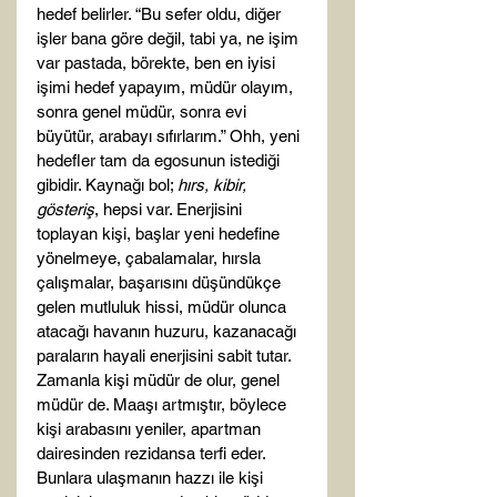
hedef belirler. “Bu sefer oldu, diğer 
işler bana göre değil, tabi ya, ne işim 
var pastada, börekte, ben en iyisi 
işimi hedef yapayım, müdür olayım, 
sonra genel müdür, sonra evi 
büyütür, arabayı sıfırlarım.” Ohh, yeni 
hedefler tam da egosunun istediği 
gibidir. Kaynağı bol; 
hırs, kibir, 
gösteriş
, hepsi var. Enerjisini 
toplayan kişi, başlar yeni hedefine 
yönelmeye, çabalamalar, hırsla 
çalışmalar, başarısını düşündükçe 
gelen mutluluk hissi, müdür olunca 
atacağı havanın huzuru, kazanacağı 
paraların hayali enerjisini sabit tutar. 
Zamanla kişi müdür de olur, genel 
müdür de. Maaşı artmıştır, böylece 
kişi arabasını yeniler, apartman 
dairesinden rezidansa terfi eder. 
Bunlara ulaşmanın hazzı ile kişi 