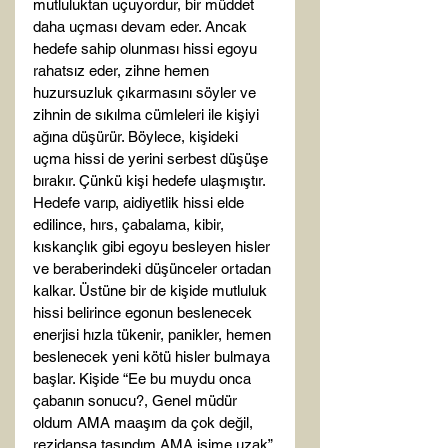
mutluluktan uçuyordur, bir müddet 
daha uçması devam eder. Ancak 
hedefe sahip olunması hissi egoyu 
rahatsız eder, zihne hemen 
huzursuzluk çıkarmasını söyler ve 
zihnin de sıkılma cümleleri ile kişiyi 
ağına düşürür. Böylece, kişideki 
uçma hissi de yerini serbest düşüşe 
bırakır. Çünkü kişi hedefe ulaşmıştır. 
Hedefe varıp, aidiyetlik hissi elde 
edilince, hırs, çabalama, kibir, 
kıskançlık gibi egoyu besleyen hisler 
ve beraberindeki düşünceler ortadan 
kalkar. Üstüne bir de kişide mutluluk 
hissi belirince egonun beslenecek 
enerjisi hızla tükenir, panikler, hemen 
beslenecek yeni kötü hisler bulmaya 
başlar. Kişide “Ee bu muydu onca 
çabanın sonucu?, Genel müdür 
oldum AMA maaşım da çok değil, 
rezidansa taşındım AMA işime uzak” 