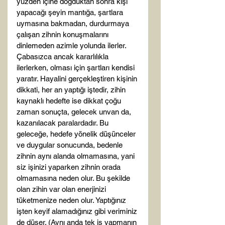
yüzden içine doğduktan sonra kişi 
yapacağı şeyin mantığa, şartlara 
uymasına bakmadan, durdurmaya 
çalışan zihnin konuşmalarını 
dinlemeden azimle yolunda ilerler. 
Çabasızca ancak kararlılıkla 
ilerlerken, olması için şartları kendisi 
yaratır. Hayalini gerçekleştiren kişinin 
dikkati, her an yaptığı iştedir, zihin 
kaynaklı hedefte ise dikkat çoğu 
zaman sonuçta, gelecek unvan da, 
kazanılacak paralardadır. Bu 
geleceğe, hedefe yönelik düşünceler 
ve duygular sonucunda, bedenle 
zihnin aynı alanda olmamasına, yani 
siz işinizi yaparken zihnin orada 
olmamasına neden olur. Bu şekilde 
olan zihin var olan enerjinizi 
tüketmenize neden olur. Yaptığınız 
işten keyif alamadığınız gibi veriminiz 
de düşer. (Aynı anda tek iş yapmanın 