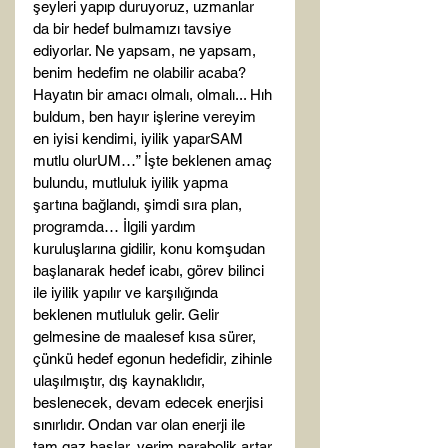
şeyleri yapıp duruyoruz, uzmanlar 
da bir hedef bulmamızı tavsiye 
ediyorlar. Ne yapsam, ne yapsam, 
benim hedefim ne olabilir acaba? 
Hayatın bir amacı olmalı, olmalı... Hıh 
buldum, ben hayır işlerine vereyim 
en iyisi kendimi, iyilik yaparSAM 
mutlu olurUM…” İşte beklenen amaç 
bulundu, mutluluk iyilik yapma 
şartına bağlandı, şimdi sıra plan, 
programda… İlgili yardım 
kuruluşlarına gidilir, konu komşudan 
başlanarak hedef icabı, görev bilinci 
ile iyilik yapılır ve karşılığında 
beklenen mutluluk gelir. Gelir 
gelmesine de maalesef kısa sürer, 
çünkü hedef egonun hedefidir, zihinle 
ulaşılmıştır, dış kaynaklıdır, 
beslenecek, devam edecek enerjisi 
sınırlıdır. Ondan var olan enerji ile 
tam gaz başlar, verim parabolik artar 