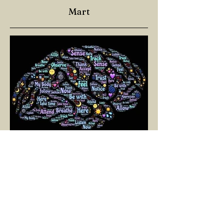
Mart
SELİN BİNAY
1 Mar 2025
2 dakikada okunur
YAŞAMAYA DOĞRU BİR
YOL: NÖROPLASTİSİTE
Çaylarımızı kahvelerimizi içtik, geçen ayki