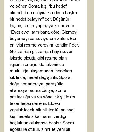
ve söner. Sonra kişi “bu hedef 
olmadı, ben en iyisi kendime başka 
bir hedef bulayım” der. Düşünür 
taşınır, resim yapmaya karar verir. 
“Evet evet, tam bana göre. Çizmeyi, 
boyamayı da seviyorum zaten. Ben 
en iyisi resme vereyim kendimi” der. 
Gel zaman git zaman hayırsever 
işlerde olduğu gibi resme olan 
ilgisinin enerjisi de tükenince 
mutluluğa ulaşamadan, hedeften 
sıkılınca, hedef değiştirilir. Spora, 
dağa tırmanmaya, paraşütle 
atlamaya, sonra dalışa, sonra 
pastacılığa vs vs yönelir kişi, teker 
teker hepsi denenir. Eldeki 
yapılabilecek etkinlikler tükenince, 
kişi hedefsiz kalmanın verdiği 
boşluktan sıkılmaya başlar. Sonra 
egosu ile oturur, zihni ile yeni bir 