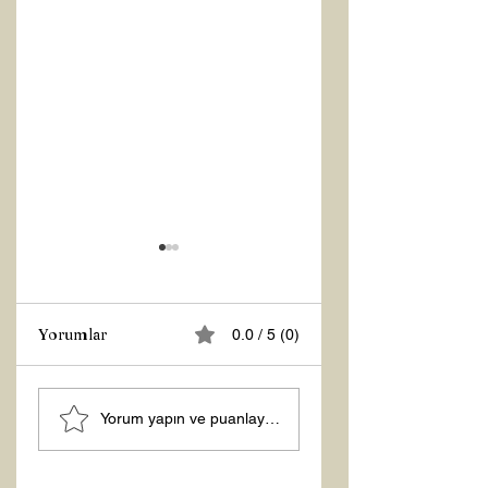
Yorumlar
0.0 / 5 (0)
MANEVİ
Şubat “Daha İyi
Yorum yapın ve puanlayın...
AYDINLANMA...
Hissetme”
Çalışması