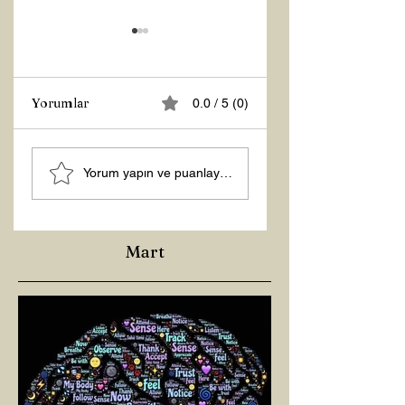
Yorumlar
0.0 / 5 (0)
Z RAPORU
Hoş Geldin 2026!
Yorum yapın ve puanlayın...
Mart