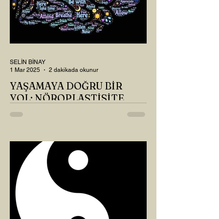
SELİN BİNAY
1 Mar 2025
2 dakikada okunur
YAŞAMAYA DOĞRU BİR
YOL: NÖROPLASTİSİTE
Çaylarımızı kahvelerimizi içtik, geçen ayki
soruları bir güzel düşündük mü Canım
Okur? Hayatta mı kalmışız, hayatı mı
yaşamışız sence?...