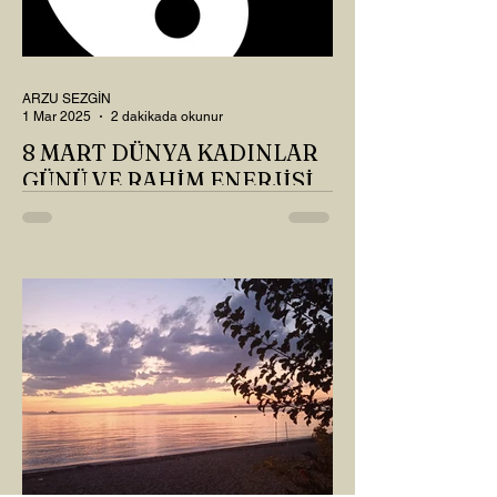
ARZU SEZGİN
1 Mar 2025
2 dakikada okunur
8 MART DÜNYA KADINLAR
GÜNÜ VE RAHİM ENERJİSİ
Kadın, RAHİM enerjisinin yüce sahibi. O
kadar yüce bir güce sahip ki, maalesef ki
sadece çocuk doğurmakla
ilişkilendirdiğimiz, oysaki...