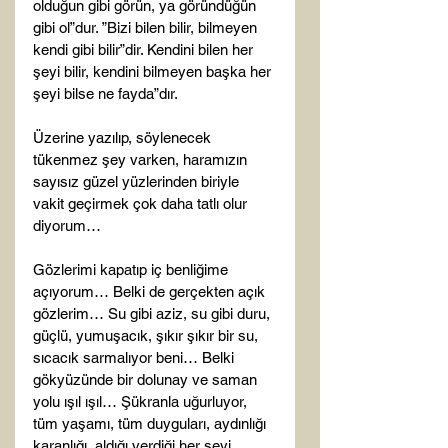
olduğun gibi görün, ya göründüğün 
gibi ol”dur. ”Bizi bilen bilir, bilmeyen 
kendi gibi bilir”dir. Kendini bilen her 
şeyi bilir, kendini bilmeyen başka her 
şeyi bilse ne fayda”dır.

Üzerine yazılıp, söylenecek 
tükenmez şey varken, haramızın 
sayısız güzel yüzlerinden biriyle 
vakit geçirmek çok daha tatlı olur 
diyorum…

Gözlerimi kapatıp iç benliğime 
açıyorum… Belki de gerçekten açık 
gözlerim… Su gibi aziz, su gibi duru, 
güçlü, yumuşacık, şıkır şıkır bir su, 
sıcacık sarmalıyor beni… Belki 
gökyüzünde bir dolunay ve saman 
yolu ışıl ışıl… Şükranla uğurluyor, 
tüm yaşamı, tüm duyguları, aydınlığı 
karanlığı, aldığı verdiği her şeyi 