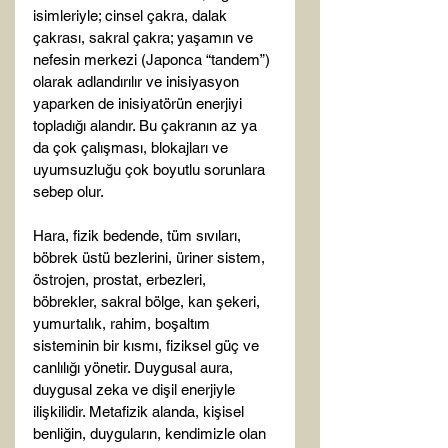
isimleriyle; cinsel çakra, dalak 
çakrası, sakral çakra; yaşamın ve 
nefesin merkezi (Japonca “tandem”) 
olarak adlandırılır ve inisiyasyon 
yaparken de inisiyatörün enerjiyi 
topladığı alandır. Bu çakranın az ya 
da çok çalışması, blokajları ve 
uyumsuzluğu çok boyutlu sorunlara 
sebep olur.

Hara, fizik bedende, tüm sıvıları, 
böbrek üstü bezlerini, üriner sistem, 
östrojen, prostat, erbezleri, 
böbrekler, sakral bölge, kan şekeri, 
yumurtalık, rahim, boşaltım 
sisteminin bir kısmı, fiziksel güç ve 
canlılığı yönetir. Duygusal aura, 
duygusal zeka ve dişil enerjiyle 
ilişkilidir. Metafizik alanda, kişisel 
benliğin, duyguların, kendimizle olan 