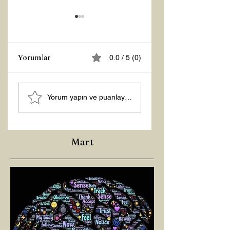
Yorumlar
0.0 / 5 (0)
YENİ YILA REİKİ
ŞİFA KOMASI VE
Yorum yapın ve puanlayın...
İLE GİRİN
ŞİFA YETMEZLİĞİ
Mart