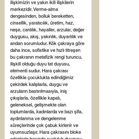
ilişkimizin ve yakın ikili ilişkilerin 
merkezidir. Verme-alma 
dengesinden, bolluk bereketten, 
cinsellik, yaratıcılık, üretim, haz, 
neşe, canlılık, hayaller, arzular, değer 
duygusu, akış, yakınlık, duyarlılık ve 
andan sorumludur. Kök çakraya göre 
daha ince, sofistike ve hızlı titreşen 
bu çakranın metafizik rengi turuncu, 
ilişkili olduğu duyu tat duyusu, 
elementi sudur. Hara çakrası 
özellikle çocuklukta edindiğimiz 
çekirdek kalıplarla, duygu ve 
arzuların bastırılmasıyla, iniş 
çıkışlarla, özellikle kapalı, 
geleneksel, gelişmekte olan 
toplumlarda, kadınlarda ve bazı şifa, 
aydınlanma ve dengelenme 
süreçlerinde çok çabuk kirlenir ve 
uyumsuzlaşır. Hara çakrasını bloke 
edenlerin başında suçluluk duygusu 