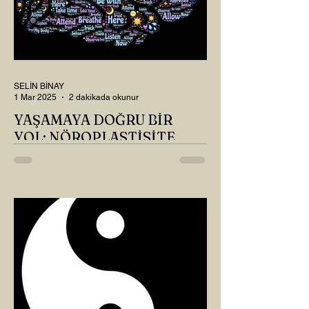
SELİN BİNAY
1 Mar 2025
2 dakikada okunur
YAŞAMAYA DOĞRU BİR
YOL: NÖROPLASTİSİTE
Çaylarımızı kahvelerimizi içtik, geçen ayki
soruları bir güzel düşündük mü Canım
Okur? Hayatta mı kalmışız, hayatı mı
yaşamışız sence?...