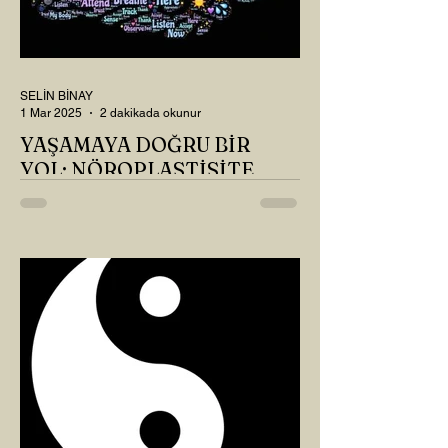
SELİN BİNAY
1 Mar 2025
2 dakikada okunur
YAŞAMAYA DOĞRU BİR
YOL: NÖROPLASTİSİTE
Çaylarımızı kahvelerimizi içtik, geçen ayki
soruları bir güzel düşündük mü Canım
Okur? Hayatta mı kalmışız, hayatı mı
yaşamışız sence?...