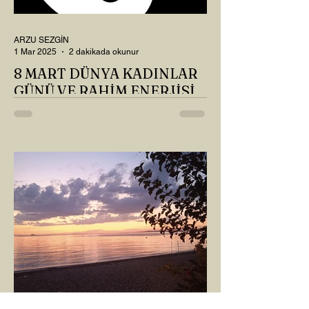
ARZU SEZGİN
1 Mar 2025
2 dakikada okunur
8 MART DÜNYA KADINLAR
GÜNÜ VE RAHİM ENERJİSİ
Kadın, RAHİM enerjisinin yüce sahibi. O
kadar yüce bir güce sahip ki, maalesef ki
sadece çocuk doğurmakla
ilişkilendirdiğimiz, oysaki...