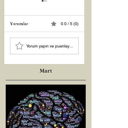
Yorumlar
0.0 / 5 (0)
Z RAPORU
Hoş Geldin 2026!
Yorum yapın ve puanlayın...
Mart