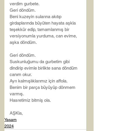
verdim gurbete.
Geri döndüm.
Beni kuzeyin sularına akıtıp 
girdaplarında büyüten hayata aşkla 
teşekkür edip, tamamlanmış bir 
versiyonumla yurduma, can evime, 
aşka döndüm.
Geri döndüm.
Suskunluğumu da gurbetim gibi 
dindirip evimle birlikte sana döndüm 
canım okur.
Ayrı kalmışlıklarımız için affola.
Benim bir parça büyüyüp dönmem 
varmış.
Hasretimiz bitmiş ola.
AŞKla,
Yaşam
2024