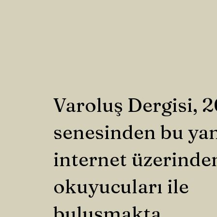
Varoluş Dergisi, 
senesinden bu ya
internet üzerinde
okuyucuları ile
buluşmakta.