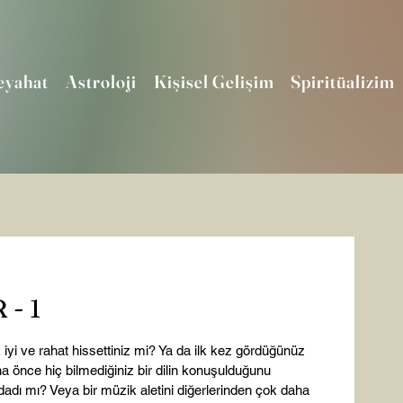
eyahat
Astroloji
Kişisel Gelişim
Spiritüalizim
- 1
k iyi ve rahat hissettiniz mi? Ya da ilk kez gördüğünüz 
 Daha önce hiç bilmediğiniz bir dilin konuşulduğunu 
dadı mı? Veya bir müzik aletini diğerlerinden çok daha 