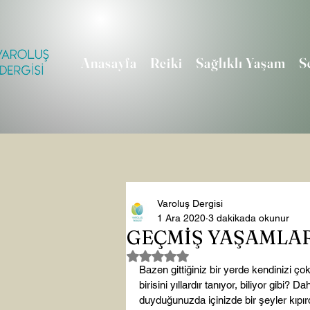
Anasayfa
Reiki
Sağlıklı Yaşam
S
Varoluş Dergisi
1 Ara 2020
3 dakikada okunur
GEÇMİŞ YAŞAMLAR 
5 üzerinden NaN yıldız
Bazen gittiğiniz bir yerde kendinizi ço
birisini yıllardır tanıyor, biliyor gibi?
duyduğunuzda içinizde bir şeyler kıpır