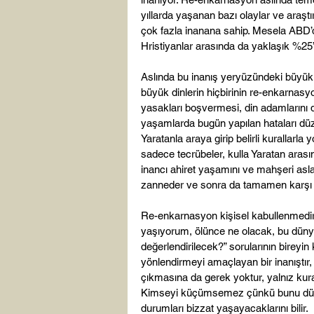
yıllarda yaşanan bazı olaylar ve araştı
çok fazla inanana sahip. Mesela ABD’d
Hristiyanlar arasında da yaklaşık %25’
Aslında bu inanış yeryüzündeki büyük te
büyük dinlerin hiçbirinin re-enkarnasy
yasakları boşvermesi, din adamlarını 
yaşamlarda bugün yapılan hataları düze
Yaratanla araya girip belirli kurallarl
sadece tecrübeler, kulla Yaratan aras
inancı ahiret yaşamını ve mahşeri asl
zanneder ve sonra da tamamen karşı ç
Re-enkarnasyon kişisel kabullenmedir,
yaşıyorum, ölünce ne olacak, bu dünya
değerlendirilecek?” sorularının bireyin
yönlendirmeyi amaçlayan bir inanıştır
çıkmasına da gerek yoktur, yalnız kural
Kimseyi küçümsemez çünkü bunu düşün
durumları bizzat yaşayacaklarını bilir.
