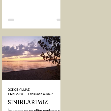
oysaki...
GÖKÇE YILMAZ
1 Mar 2025
1 dakikada okunur
SINIRLARIMIZ
İnsanlarla ya da diğer canlılarla olan