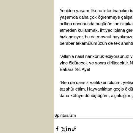
Yeniden yaşam fikrine ister inanalım 
yaşamda daha çok öğrenmeye çalışalım,
arttırıp sonucunda bugünün tadını çıka
etmeden kullanmak, ihtiyacı olana gere
hızlandırıyor, bu da mevcut hayatımız
beraber tekamülümüzün de tek anahta
“Allah’a nasıl nankörlük ediyorsunuz ve 
yine öldürecek ve sonra diriltecektir. 
Bakara 28. Ayet

“Ben de cansız varlıkken öldüm, yetişi
tezahür ettim. Hayvanlıktan geçip öl
daha kötüye dönüştüğüm, alçaldığım 
Spiritüalizm