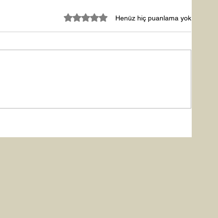
5 üzerinden 0 yıldız
Henüz hiç puanlama yok