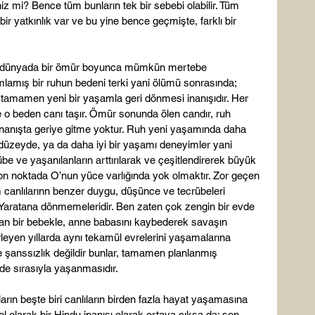
iniz mi? Bence tüm bunların tek bir sebebi olabilir. Tüm 
bir yatkınlık var ve bu yine bence geçmişte, farklı bir 
n dünyada bir ömür boyunca mümkün mertebe 
mlamış bir ruhun bedeni terki yani ölümü sonrasında; 
a tamamen yeni bir yaşamla geri dönmesi inanışıdır. Her 
e o beden canı taşır. Ömür sonunda ölen candır, ruh 
inanışta geriye gitme yoktur. Ruh yeni yaşamında daha 
 düzeyde, ya da daha iyi bir yaşamı deneyimler yani 
be ve yaşanılanların arttırılarak ve çeşitlendirerek büyük 
n noktada O’nun yüce varlığında yok olmaktır. Zor geçen 
üm canlılarınn benzer duygu, düşünce ve tecrübeleri 
Yaratana dönmemeleridir. Ben zaten çok zengin bir evde 
an bir bebekle, anne babasını kaybederek savaşın 
rleyen yıllarda aynı tekamül evrelerini yaşamalarına 
şanssızlık değildir bunlar, tamamen planlanmış 
rde sırasıyla yaşanmasıdır.

ın beşte biri canlıların birden fazla hayat yaşamasına 
 olarak bir Hindu inanışı olarak ortaya çıksa da; son 