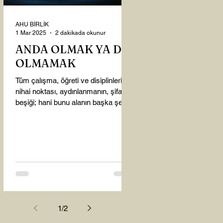
AHU BİRLİK
1 Mar 2025
2 dakikada okunur
ANDA OLMAK YA DA
OLMAMAK
Tüm çalışma, öğreti ve disiplinlerin
nihai noktası, aydınlanmanın, şifanın
beşiği; hani bunu alanın başka şey
almasına gerek kalmadı...
1
/
2