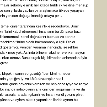
rmalar sebebiyle artık her kıtada farklı ırk ve dine mensup 
e son yıllarda yapılan bir araştırmada ülkede yaşayan 
nin yeniden doğuşa inandığı ortaya çıktı.

mel dinler tarafından kesinlikle reddediliyor. Bilinir 
on fikrini kabul etmemesi; insanların bu dünyada bazı 
dinlememesi, kendi doğrularını bulması ve sonraki 
ltebilme fikrine sıcak bakmamasıyla ilgili. Dinler 
a yol gösteriyor, yeniden yaşama inancında ise rehber 
ında kimse yok. Aslında bilinenin aksine re-enkarnasyon 
a inkar etmez. Bunu birçok kişi bilmeden anlamadan öyle 
ıkar.

 birçok insanın sorguladığı “ben kimim, neden 
da yaptığım iyi ve kötü davranışlar nasıl 
 kendi içinde cevabını verdiren ve hep daha iyiye ve ileriye 
, bu inanca sahip olanın ana dininden soğumasına ya da 
cı aracılar aradan çıkarılır ve insan kendi yolunu çizer. 
ce ve eylem olarak yapanların ileride aynen bu 