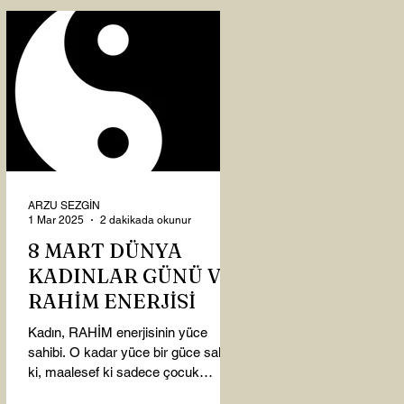
ARZU SEZGİN
1 Mar 2025
2 dakikada okunur
8 MART DÜNYA
KADINLAR GÜNÜ VE
RAHİM ENERJİSİ
Kadın, RAHİM enerjisinin yüce
sahibi. O kadar yüce bir güce sahip
ki, maalesef ki sadece çocuk
doğurmakla ilişkilendirdiğimiz,