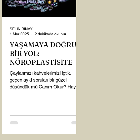
SELİN BİNAY
1 Mar 2025
2 dakikada okunur
YAŞAMAYA DOĞRU
BİR YOL:
NÖROPLASTİSİTE
Çaylarımızı kahvelerimizi içtik,
geçen ayki soruları bir güzel
düşündük mü Canım Okur? Hayatta
mı kalmışız, hayatı mı yaşamışız
sence?...