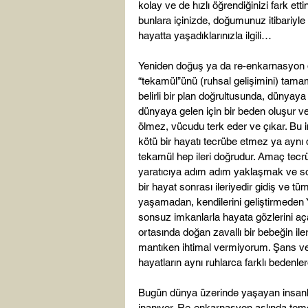
kolay ve de hızlı öğrendiğinizi fark ett
bunlara içinizde, doğumunuz itibariyle 
hayatta yaşadıklarınızla ilgili…

Yeniden doğuş ya da re-enkarnasyo
“tekamül’’ünü (ruhsal gelişimini) tama
belirli bir plan doğrultusunda, dünyay
dünyaya gelen için bir beden oluşur v
ölmez, vücudu terk eder ve çıkar. Bu 
kötü bir hayatı tecrübe etmez ya aynı
tekamül hep ileri doğrudur. Amaç tecrü
yaratıcıya adım adım yaklaşmak ve so
bir hayat sonrası ileriyedir gidiş ve t
yaşamadan, kendilerini geliştirmeden 
sonsuz imkanlarla hayata gözlerini aç
ortasında doğan zavallı bir bebeğin ile
mantıken ihtimal vermiyorum. Şans ve 
hayatların aynı ruhlarca farklı bedenle
Bugün dünya üzerinde yaşayan insanlar
inanıyor. Re-enkarnasyon aslında temel