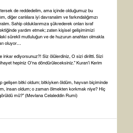
istersek de reddedelim, ama içinde olduğumuz bu 
 diğer canlılara iyi davranalım ve farkındalığımızı 
ralım. Sahip olduklarımıza şükrederek onları israf 
ktiğinde yardım etmek; zaten kişisel gelişimimizi 
daki sürekli mutluluğun ve de huzurun anahtarı olmakla 
rı oluyor…

inkar ediyorsunuz?! Siz ölülerdiniz, O sizi diriltti. Sizi 
Nihayet hepiniz O’na döndürüleceksiniz.” Kuran’i Kerim 
p gelişen bitki oldum; bitkiyken öldüm, hayvan biçiminde 
düm, insan oldum; o zaman ölmekten korkmak niye? Hiç 
görüldü mü?” (Mevlana Celaleddin Rumi)
