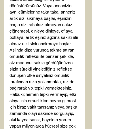
dönüştürürsünüz. Veya annenizin 
aynı cümlelerine taka taka, anneniz 
artık sizi sıkmaya başlar, eşinizin 
başta sizi rahatsız etmeyen sakız 
çiğnemesi, dinleye dinleye, oflaya 
poflaya, artık eşiniz ağzına sakızı alır 
almaz sizi sinirlendirmeye başlar. 
Aslında dize vurunca tekme attıran 
omurilik refleksi ile benzer şekilde, 
siz macunu, sakızı gördüğünüzde 
sizin sürekli yinelediğiniz reflekse 
dönüşen öfke sinyaliniz omurilik 
tarafından size yollanmakta, siz de 
bağırarak vb. tepki vermektesiniz. 
Halbuki; hemen tepki vermeyip, etki 
sinyalinin omurilikten beyne gitmesi 
için biraz vakit tanısanız veya başka 
zamanda olayı sakince sorgulayıp, 
akıl kaynatsanız, beynin o yorum 
yapan milyonlarca hücresi size çok 