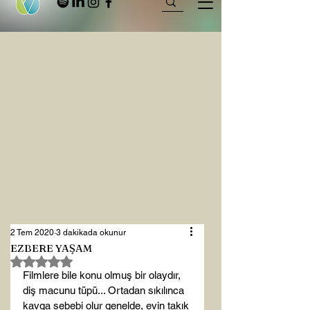
2 Tem 2020
3 dakikada okunur
EZBERE YAŞAM
5 üzerinden NaN yıldız
Filmlere bile konu olmuş bir olaydır, 
diş macunu tüpü... Ortadan sıkılınca 
kavga sebebi olur genelde, evin takık 