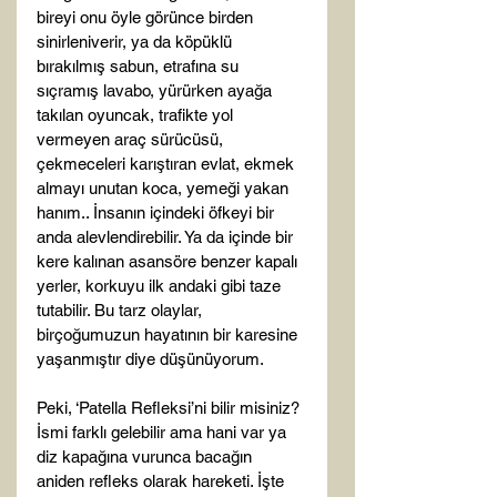
bireyi onu öyle görünce birden 
sinirleniverir, ya da köpüklü 
bırakılmış sabun, etrafına su 
sıçramış lavabo, yürürken ayağa 
takılan oyuncak, trafikte yol 
vermeyen araç sürücüsü, 
çekmeceleri karıştıran evlat, ekmek 
almayı unutan koca, yemeği yakan 
hanım.. İnsanın içindeki öfkeyi bir 
anda alevlendirebilir. Ya da içinde bir 
kere kalınan asansöre benzer kapalı 
yerler, korkuyu ilk andaki gibi taze 
tutabilir. Bu tarz olaylar, 
birçoğumuzun hayatının bir karesine 
yaşanmıştır diye düşünüyorum.

Peki, ‘Patella Refleksi’ni bilir misiniz? 
İsmi farklı gelebilir ama hani var ya 
diz kapağına vurunca bacağın 
aniden refleks olarak hareketi. İşte 