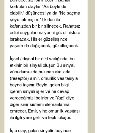
korkutan olaylar "Aa böyle de 
olabilir." düşüncesi ya da "Ne saçma 
şeye takmışım." fikirleri ile 
kafanızdan bir bir silinecek. Rahatsız 
edici duygularınız yerini güzel hislere 
bırakacak. Hisler güzelleşince 
yaşam da değişecek, güzelleşecek.

İçsel / dışsal bir etki varlığında, bu 
etkinin bir sinyali oluşur. Bu sinyal, 
vücudumuzda bulunan alıcılarla 
(reseptör) alınır, omurilik vasıtasıyla 
beyne taşınır. Beyin, gelen bilgi 
içeren sinyali işler ve ne cevap 
vereceğimizi belirler ve ‘Yap!’ diye 
diğer sinir sistemi elemanlarına 
emreder. Emir, yine omurilik vasıtası 
ile ilgili yere gelir ve tepki oluşur.

İşte olay; gelen sinyalin beyinde 