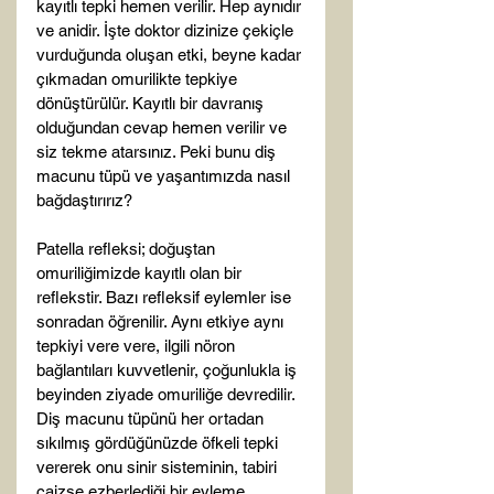
kayıtlı tepki hemen verilir. Hep aynıdır 
ve anidir. İşte doktor dizinize çekiçle 
vurduğunda oluşan etki, beyne kadar 
çıkmadan omurilikte tepkiye 
dönüştürülür. Kayıtlı bir davranış 
olduğundan cevap hemen verilir ve 
siz tekme atarsınız. Peki bunu diş 
macunu tüpü ve yaşantımızda nasıl 
bağdaştırırız?

Patella refleksi; doğuştan 
omuriliğimizde kayıtlı olan bir 
reflekstir. Bazı refleksif eylemler ise 
sonradan öğrenilir. Aynı etkiye aynı 
tepkiyi vere vere, ilgili nöron 
bağlantıları kuvvetlenir, çoğunlukla iş 
beyinden ziyade omuriliğe devredilir. 
Diş macunu tüpünü her ortadan 
sıkılmış gördüğünüzde öfkeli tepki 
vererek onu sinir sisteminin, tabiri 
caizse ezberlediği bir eyleme 