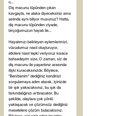
o...

Diş macunu tüpünden çıkan 
kavgayla, ne alaka diyeceksiniz ama 
aslında aynı biliyor musunuz? Hatta, 
diş macunu tüpünden ziyade, 
birçoğumuzun hayatı ile...

Hayatımızı belirleyen eylemlerimizi, 
vücudumuz nasıl oluşturuyor, 
etkilere nasıl tepki veriyoruz kısaca 
bahsedeyim size. O zaman, siz de 
diş macunu ile yaşantınız arasında 
ilişki kuracaksınızdır. Böylece, 
"Ben/benim" dediğiniz kendinizi 
sorgulamaya adım atarak, içinizde 
bir ışık yakacaksınız, bu ışık da 
farkındalığınızı arttıracaktır. Bu 
şekilde, olaylara çok yönlü 
yaklaşacak ve çözümsüz dediğiniz 
meselelere çözüm bulacaksınız. 
Böylece, sizi sinir eden insanlar, 