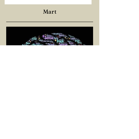
Mart
SELİN BİNAY
1 Mar 2025
2 dakikada okunur
YAŞAMAYA DOĞRU BİR
YOL: NÖROPLASTİSİTE
Çaylarımızı kahvelerimizi içtik, geçen ayki