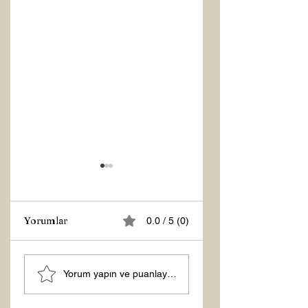
Yorumlar
0.0 / 5 (0)
Z RAPORU
ŞİFACILARIN
Yorum yapın ve puanlayın...
KARANLIĞI