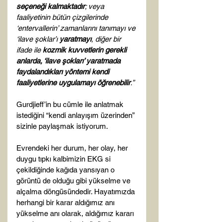
seçeneği kalmaktadır
; veya 
faaliyetinin bütün çizgilerinde 
‘entervallerin’ zamanlarını tanımayı ve 
‘ilave şoklar’ı 
yaratmayı
, diğer bir 
ifade ile 
kozmik kuvvetlerin gerekli 
anlarda, ‘ilave şokları’ yaratmada 
faydalandıkları yöntemi kendi 
faaliyetlerine uygulamayı öğrenebilir
.”
Gurdjieff’in bu cümle ile anlatmak 
istediğini “kendi anlayışım üzerinden” 
sizinle paylaşmak istiyorum.

Evrendeki her durum, her olay, her 
duygu tıpkı kalbimizin EKG si 
çekildiğinde kağıda yansıyan o 
görüntü de olduğu gibi yükselme ve 
alçalma döngüsündedir. Hayatımızda 
herhangi bir karar aldığımız anı 
yükselme anı olarak, aldığımız kararı 