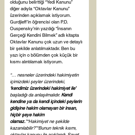
olduğunu belirttiği “Yedi Kanunu” 
diğer adıyla “Oktavlar Kanunu” 
üzerinden açıklamak istiyorum. 
Gurdjieff’in öğrencisi olan P.D. 
Ouspensky’nin yazdığı “İnsanın 
Gerçeği Kendini Bilmek” adlı kitapta 
Oktavlar Kanunu çok uzun ve detaylı 
bir şekilde anlatılmaktadır. Ben bu 
yazı için o bölümden çok küçük bir 
kısmı alıntılamak istiyorum.

“… nesneler üzerindeki hakimiyetin 
içimizdeki şeyler üzerindeki, 
‘kendimiz üzerindeki hakimiyet ile’
başladığı da anlaşılmalıdır. 
Kendi 
kendine ya da kendi içindeki şeylerin 
gidişine hakim olamayan bir insan, 
hiçbir şeye hakim 
olamaz.
”
“Hakimiyet ne şekilde 
kazanılabilir?”
“Bunun teknik kısmı, 
oktavlar kanunu ile açıklandı. Şayet 