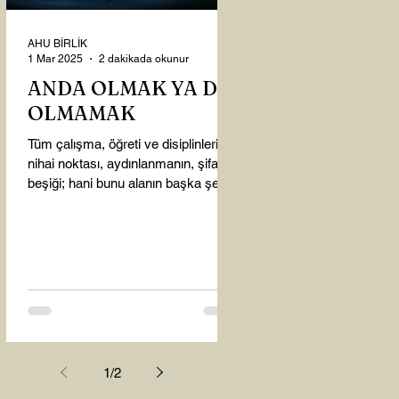
AHU BİRLİK
1 Mar 2025
2 dakikada okunur
ANDA OLMAK YA DA
OLMAMAK
Tüm çalışma, öğreti ve disiplinlerin
nihai noktası, aydınlanmanın, şifanın
beşiği; hani bunu alanın başka şey
almasına gerek kalmadı...
1
/
2