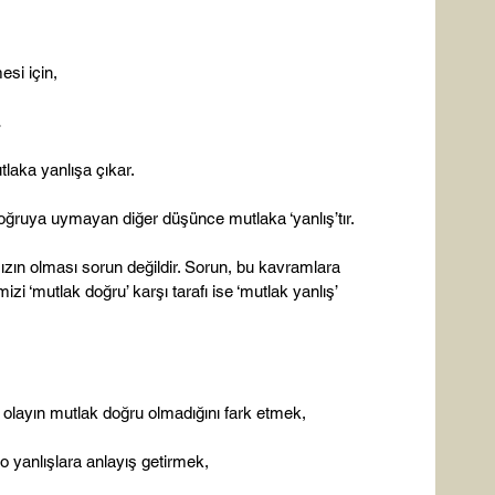
si için,



laka yanlışa çıkar.

ğruya uymayan diğer düşünce mutlaka ‘yanlış’tır.

mızın olması sorun değildir. Sorun, bu kavramlara 
zi ‘mutlak doğru’ karşı tarafı ise ‘mutlak yanlış’ 
layın mutlak doğru olmadığını fark etmek,

 yanlışlara anlayış getirmek,
