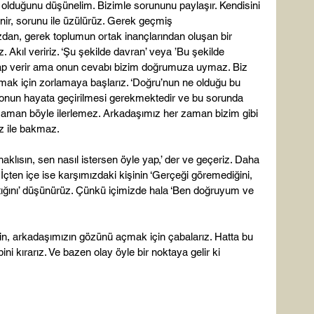
 olduğunu düşünelim. Bizimle sorununu paylaşır. Kendisini 
tlenir, sorunu ile üzülürüz. Gerek geçmiş 
dan, gerek toplumun ortak inançlarından oluşan bir 
z. Akıl veririz. ‘Şu şekilde davran’ veya ’Bu şekilde 
vap verir ama onun cevabı bizim doğrumuza uymaz. Biz 
tmak için zorlamaya başlarız. ‘Doğru’nun ne olduğu bu 
un hayata geçirilmesi gerekmektedir ve bu sorunda 
zaman böyle ilerlemez. Arkadaşımız her zaman bizim gibi 
 ile bakmaz.

aklısın, sen nasıl istersen öyle yap,’ der ve geçeriz. Daha 
ten içe ise karşımızdaki kişinin ‘Gerçeği göremediğini, 
tığını’ düşünürüz. Çünkü içimizde hala ‘Ben doğruyum ve 
çin, arkadaşımızın gözünü açmak için çabalarız. Hatta bu 
ni kırarız. Ve bazen olay öyle bir noktaya gelir ki 