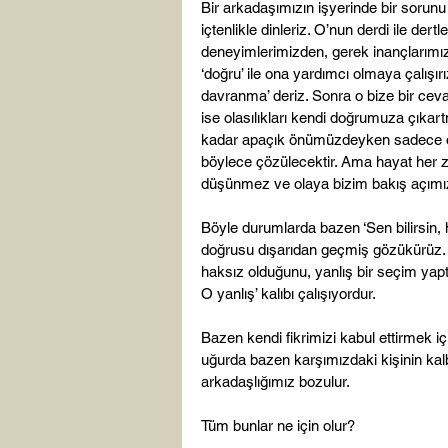
Bir arkadaşımızın işyerinde bir sorunu
içtenlikle dinleriz. O’nun derdi ile der
deneyimlerimizden, gerek inançlarımız
‘doğru’ ile ona yardımcı olmaya çalışırı
davranma’ deriz. Sonra o bize bir ce
ise olasılıkları kendi doğrumuza çıkar
kadar apaçık önümüzdeyken sadece on
böylece çözülecektir. Ama hayat her 
düşünmez ve olaya bizim bakış açımız
Böyle durumlarda bazen ‘Sen bilirsin, h
doğrusu dışarıdan geçmiş gözükürüz. İç
haksız olduğunu, yanlış bir seçim yap
O yanlış’ kalıbı çalışıyordur.

Bazen kendi fikrimizi kabul ettirmek i
uğurda bazen karşımızdaki kişinin kalbi
arkadaşlığımız bozulur.

Tüm bunlar ne için olur?
