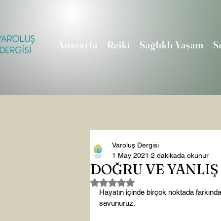
Anasayfa
Reiki
Sağlıklı Yaşam
S
Varoluş Dergisi
1 May 2021
2 dakikada okunur
DOĞRU VE YANLIŞ
5 üzerinden NaN yıldız
Hayatın içinde birçok noktada farkında
savunuruz.
