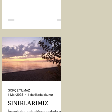
oysaki...
GÖKÇE YILMAZ
1 Mar 2025
1 dakikada okunur
SINIRLARIMIZ
İnsanlarla ya da diğer canlılarla olan