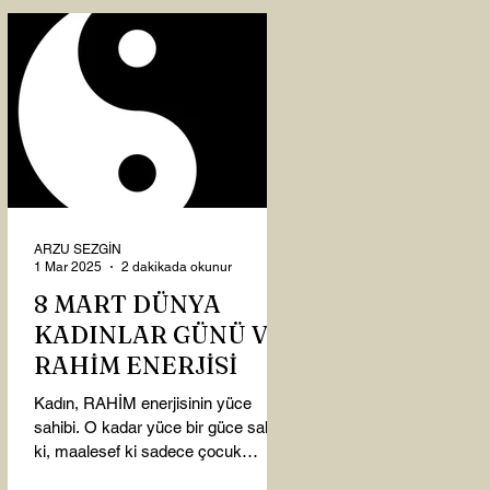
ARZU SEZGİN
1 Mar 2025
2 dakikada okunur
8 MART DÜNYA
KADINLAR GÜNÜ VE
RAHİM ENERJİSİ
Kadın, RAHİM enerjisinin yüce
sahibi. O kadar yüce bir güce sahip
ki, maalesef ki sadece çocuk
doğurmakla ilişkilendirdiğimiz,