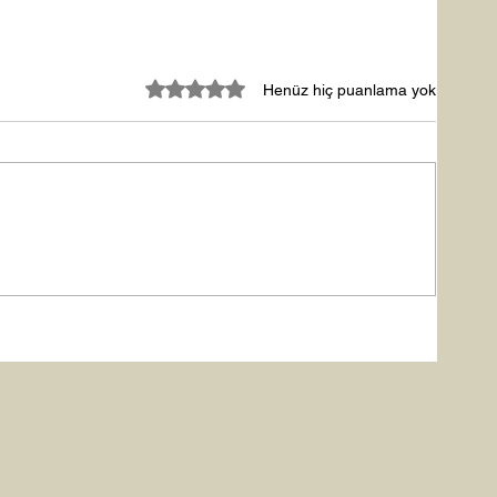
5 üzerinden 0 yıldız
Henüz hiç puanlama yok