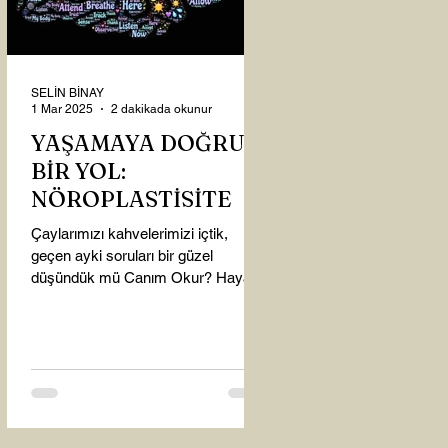
SELİN BİNAY
1 Mar 2025
2 dakikada okunur
YAŞAMAYA DOĞRU
BİR YOL:
NÖROPLASTİSİTE
Çaylarımızı kahvelerimizi içtik,
geçen ayki soruları bir güzel
düşündük mü Canım Okur? Hayatta
mı kalmışız, hayatı mı yaşamışız
sence?...