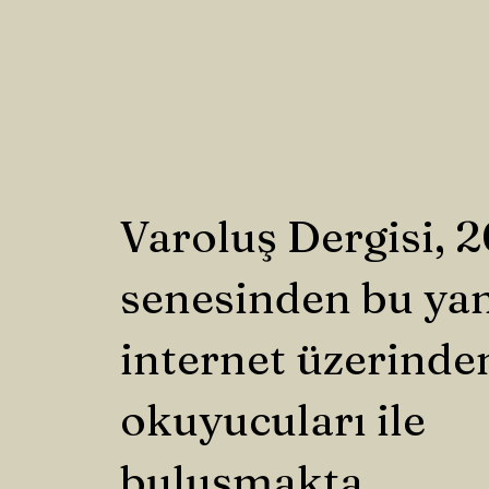
Varoluş Dergisi, 
senesinden bu ya
internet üzerinde
okuyucuları ile
buluşmakta.