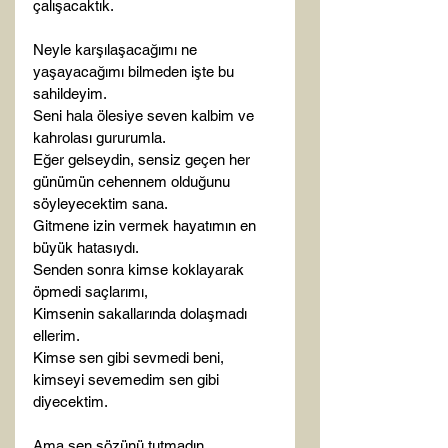
çalışacaktık.

Neyle karşılaşacağımı ne 
yaşayacağımı bilmeden işte bu 
sahildeyim.

Seni hala ölesiye seven kalbim ve 
kahrolası gururumla.

Eğer gelseydin, sensiz geçen her 
günümün cehennem olduğunu 
söyleyecektim sana.

Gitmene izin vermek hayatımın en 
büyük hatasıydı.

Senden sonra kimse koklayarak 
öpmedi saçlarımı,

Kimsenin sakallarında dolaşmadı 
ellerim.

Kimse sen gibi sevmedi beni,

kimseyi sevemedim sen gibi 
diyecektim.

Ama sen sözünü tutmadın.
