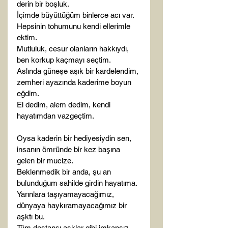
derin bir boşluk.

İçimde büyüttüğüm binlerce acı var.

Hepsinin tohumunu kendi ellerimle 
ektim.

Mutluluk, cesur olanların hakkıydı, 
ben korkup kaçmayı seçtim.

Aslında güneşe aşık bir kardelendim, 
zemheri ayazında kaderime boyun 
eğdim.

El dedim, alem dedim, kendi 
hayatımdan vazgeçtim.

Oysa kaderin bir hediyesiydin sen, 
insanın ömründe bir kez başına 
gelen bir mucize.

Beklenmedik bir anda, şu an 
bulunduğum sahilde girdin hayatıma.

Yarınlara taşıyamayacağımız, 
dünyaya haykıramayacağımız bir 
aşktı bu.

Tüm destansı aşklar gibi imkansız.
