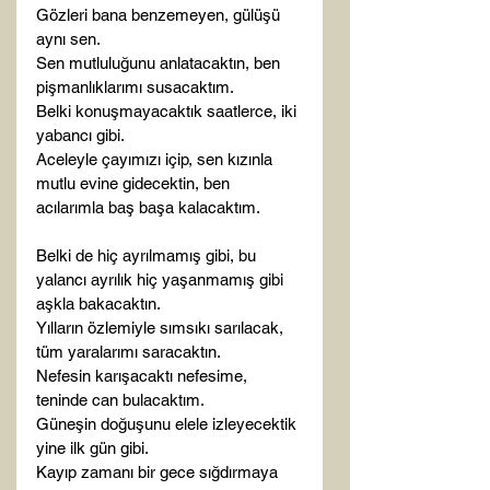
Gözleri bana benzemeyen, gülüşü 
aynı sen.

Sen mutluluğunu anlatacaktın, ben 
pişmanlıklarımı susacaktım.

Belki konuşmayacaktık saatlerce, iki 
yabancı gibi.

Aceleyle çayımızı içip, sen kızınla 
mutlu evine gidecektin, ben 
acılarımla baş başa kalacaktım.

Belki de hiç ayrılmamış gibi, bu 
yalancı ayrılık hiç yaşanmamış gibi 
aşkla bakacaktın.

Yılların özlemiyle sımsıkı sarılacak, 
tüm yaralarımı saracaktın.

Nefesin karışacaktı nefesime, 
teninde can bulacaktım.

Güneşin doğuşunu elele izleyecektik 
yine ilk gün gibi.

Kayıp zamanı bir gece sığdırmaya 