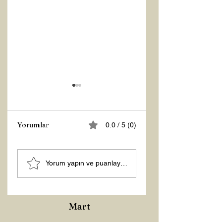
Yorumlar
0.0 / 5 (0)
Z RAPORU
Hoş Geldin 2026!
Yorum yapın ve puanlayın...
Mart