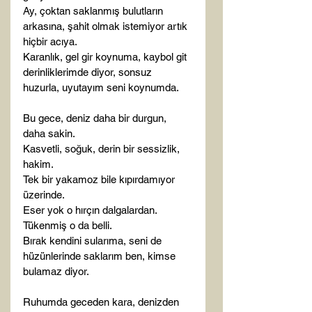
Ay, çoktan saklanmış bulutların 
arkasına, şahit olmak istemiyor artık 
hiçbir acıya.

Karanlık, gel gir koynuma, kaybol git 
derinliklerimde diyor, sonsuz 
huzurla, uyutayım seni koynumda.

Bu gece, deniz daha bir durgun, 
daha sakin.

Kasvetli, soğuk, derin bir sessizlik, 
hakim.

Tek bir yakamoz bile kıpırdamıyor 
üzerinde.

Eser yok o hırçın dalgalardan.

Tükenmiş o da belli.

Bırak kendini sularıma, seni de 
hüzünlerinde saklarım ben, kimse 
bulamaz diyor.

Ruhumda geceden kara, denizden 