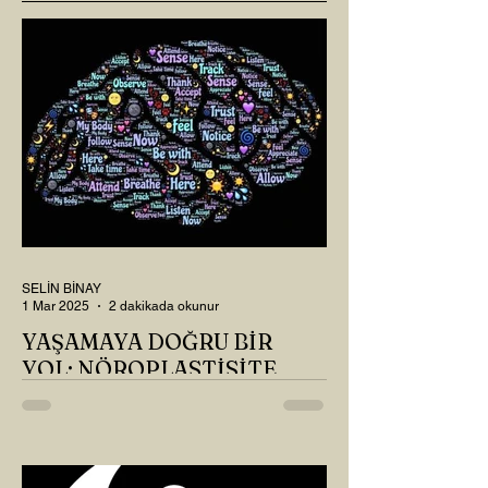
SELİN BİNAY
1 Mar 2025
2 dakikada okunur
YAŞAMAYA DOĞRU BİR
YOL: NÖROPLASTİSİTE
Çaylarımızı kahvelerimizi içtik, geçen ayki
soruları bir güzel düşündük mü Canım
Okur? Hayatta mı kalmışız, hayatı mı
yaşamışız sence?...