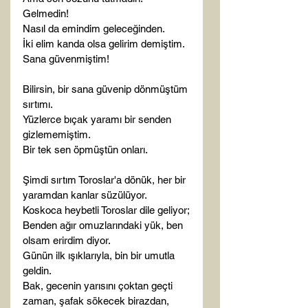
Gelmedin!

Nasıl da emindim geleceğinden.

İki elim kanda olsa gelirim demiştim.

Sana güvenmiştim!

Bilirsin, bir sana güvenip dönmüştüm 
sırtımı.

Yüzlerce bıçak yaramı bir senden 
gizlememiştim.

Bir tek sen öpmüştün onları.

Şimdi sırtım Toroslar'a dönük, her bir 
yaramdan kanlar süzülüyor.

Koskoca heybetli Toroslar dile geliyor;

Benden ağır omuzlarındaki yük, ben 
olsam erirdim diyor.

Günün ilk ışıklarıyla, bin bir umutla 
geldin.

Bak, gecenin yarısını çoktan geçti 
zaman, şafak sökecek birazdan, 