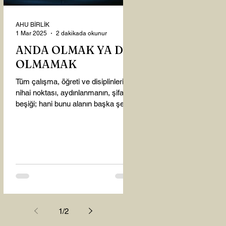
AHU BİRLİK
1 Mar 2025
2 dakikada okunur
ANDA OLMAK YA DA
OLMAMAK
Tüm çalışma, öğreti ve disiplinlerin
nihai noktası, aydınlanmanın, şifanın
beşiği; hani bunu alanın başka şey
almasına gerek kalmadı...
1
/
2