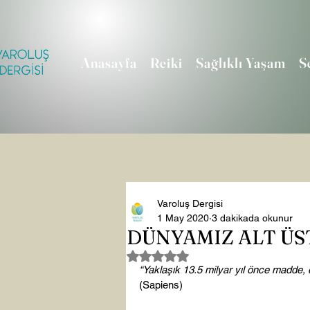
Anasayfa
Reiki
Sağlıklı Yaşam
S
Varoluş Dergisi
1 May 2020
3 dakikada okunur
DÜNYAMIZ ALT Ü
5 üzerinden NaN yıldız
“Yaklaşık 13.5 milyar yıl önce madde, 
(Sapiens)
