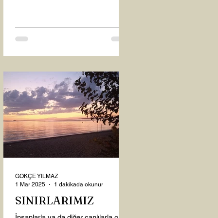
oysaki...
GÖKÇE YILMAZ
1 Mar 2025
1 dakikada okunur
SINIRLARIMIZ
İnsanlarla ya da diğer canlılarla olan