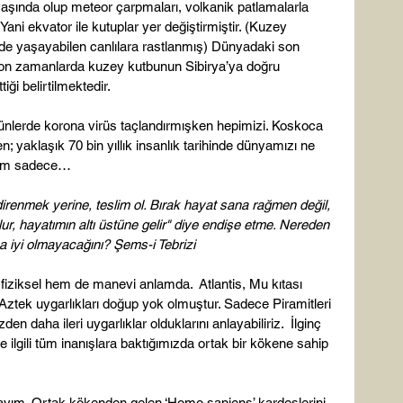
aşında olup meteor çarpmaları, volkanik patlamalarla 
Yani ekvator ile kutuplar yer değiştirmiştir. (Kuzey 
de yaşayabilen canlılara rastlanmış) Dünyadaki son 
son zamanlarda kuzey kutbunun Sibirya’ya doğru 
ği belirtilmektedir.

 günlerde korona virüs taçlandırmışken hepimizi. Koskoca 
 yaklaşık 70 bin yıllık insanlık tarihinde dünyamızı ne 
rum sadece…

direnmek yerine, teslim ol. Bırak hayat sana rağmen değil, 
r, hayatımın altı üstüne gelir" diye endişe etme. Nereden 
ha iyi olmayacağını? Şems-i Tebrizi
fiziksel hem de manevi anlamda.  Atlantis, Mu kıtası 
 Aztek uygarlıkları doğup yok olmuştur. Sadece Piramitleri 
n daha ileri uygarlıklar olduklarını anlayabiliriz.  İlginç 
le ilgili tüm inanışlara baktığımızda ortak bir kökene sahip 
ndayım. Ortak kökenden gelen ‘Homo sapiens’ kardeşlerini 