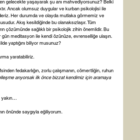
den gelecekte yaşayarak şu anı mahvediyorsunuz? Belki 
ktır. Ancak olumsuz duygular ve kurban psikolojisi ile 
ederiz. Her durumda ve olayda mutlaka görmemiz ve 
udur. Akış kesildiğinde bu olanaksızlaşır. Tüm 
rın çözümünde sağlıklı bir psikolojik zihin önemlidir. Bu 
ün meditasyon ile kendi özünüze, evrenselliğe ulaşın. 
lde yaptığını biliyor musunuz?

arma yaratabiliriz.

nefsinden fedakarlığın, zorlu çalışmanın, cömertliğin, ruhun 
eşme arıyorsak ilk önce bizzat kendimiz için aramaya 
 yakın…

ın önünde saygıyla eğiliyorum.
