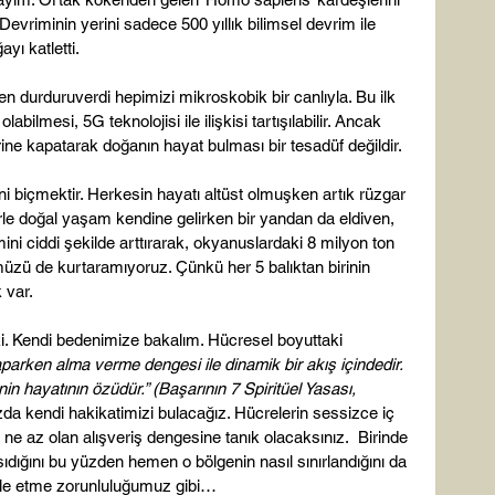
Devriminin yerini sadece 500 yıllık bilimsel devrim ile 
ı katletti.

durduruverdi hepimizi mikroskobik bir canlıyla. Bu ilk 
abilmesi, 5G teknolojisi ile ilişkisi tartışılabilir. Ancak 
rine kapatarak doğanın hayat bulması bir tesadüf değildir.

i biçmektir. Herkesin hayatı altüst olmuşken artık rüzgar 
erle doğal yaşam kendine gelirken bir yandan da eldiven, 
ni ciddi şekilde arttırarak, okyanuslardaki 8 milyon ton 
ümüzü de kurtaramıyoruz. Çünkü her 5 balıktan birinin 
var.

ki. Kendi bedenimize bakalım. Hücresel boyuttaki 
aparken alma verme dengesi ile dinamik bir akış içindedir. 
n hayatının özüdür.” (Başarının 7 Spiritüel Yasası, 
a kendi hakikatimizi bulacağız. Hücrelerin sessizce iç 
a ne az olan alışveriş dengesine tanık olacaksınız.  Birinde 
dığını bu yüzden hemen o bölgenin nasıl sınırlandığını da 
zole etme zorunluluğumuz gibi…
