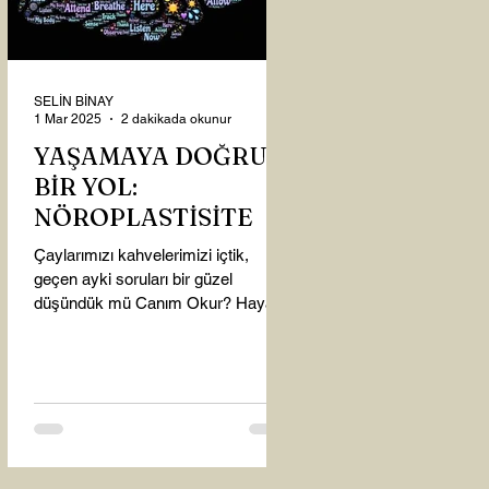
SELİN BİNAY
1 Mar 2025
2 dakikada okunur
YAŞAMAYA DOĞRU
BİR YOL:
NÖROPLASTİSİTE
Çaylarımızı kahvelerimizi içtik,
geçen ayki soruları bir güzel
düşündük mü Canım Okur? Hayatta
mı kalmışız, hayatı mı yaşamışız
sence?...