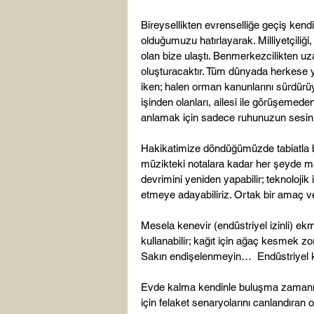
Bireysellikten evrenselliğe geçiş kend
olduğumuzu hatırlayarak. Milliyetçiliği,
olan bize ulaştı. Benmerkezcilikten 
oluşturacaktır. Tüm dünyada herkese 
iken; halen orman kanunlarını sürdürüy
işinden olanları, ailesi ile görüşemed
anlamak için sadece ruhunuzun sesini d
Hakikatimize döndüğümüzde tabiatla b
müzikteki notalara kadar her şeyde mat
devrimini yeniden yapabilir; teknolojik 
etmeye adayabiliriz. Ortak bir amaç ve 
Mesela kenevir (endüstriyel izinli) ekme
kullanabilir; kağıt için ağaç kesmek zo
Sakın endişelenmeyin…  Endüstriyel ke
Evde kalma kendinle buluşma zamanıd
için felaket senaryolarını canlandıra