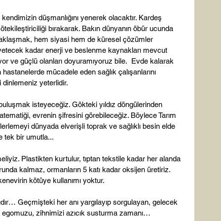
i kendimizin düşmanlığını yenerek olacaktır. Kardeş 
 ötekileştiriciliği bırakarak. Bakın dünyanın öbür ucunda 
uzaklaşmak, hem siyasi hem de küresel çözümler 
yetecek kadar enerji ve beslenme kaynakları mevcut 
or ve güçlü olanları doyuramıyoruz bile.  Evde kalarak 
en hastanelerde mücadele eden sağlık çalışanlarını 
inlemeniz yeterlidir.

uluşmak isteyeceğiz. Gökteki yıldız döngülerinden 
ematiği, evrenin şifresini görebileceğiz. Böylece Tarım 
ilerlemeyi dünyada elverişli toprak ve sağlıklı besin elde 
tek bir umutla...

liyiz. Plastikten kurtulur, tıptan tekstile kadar her alanda 
runda kalmaz, ormanların 5 katı kadar oksijen üretiriz. 
nevirin kötüye kullanımı yoktur.

ır… Geçmişteki her anı yargılayıp sorgulayan, gelecek 
n o egomuzu, zihnimizi azıcık susturma zamanı… 