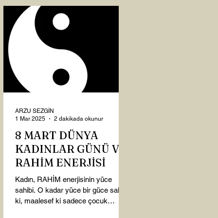
ARZU SEZGİN
1 Mar 2025
2 dakikada okunur
8 MART DÜNYA
KADINLAR GÜNÜ VE
RAHİM ENERJİSİ
Kadın, RAHİM enerjisinin yüce
sahibi. O kadar yüce bir güce sahip
ki, maalesef ki sadece çocuk
doğurmakla ilişkilendirdiğimiz,