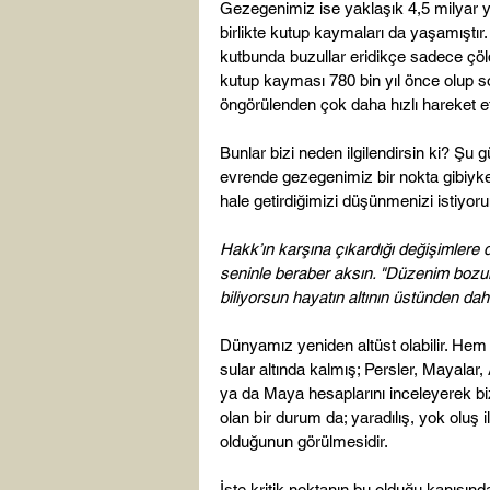
Gezegenimiz ise yaklaşık 4,5 milyar y
birlikte kutup kaymaları da yaşamıştır. 
kutbunda buzullar eridikçe sadece çöl
kutup kayması 780 bin yıl önce olup 
öngörülenden çok daha hızlı hareket etti
Bunlar bizi neden ilgilendirsin ki? Şu
evrende gezegenimiz bir nokta gibiyken;
hale getirdiğimizi düşünmenizi istiyo
Hakk’ın karşına çıkardığı değişimlere 
seninle beraber aksın. "Düzenim bozulu
biliyorsun hayatın altının üstünden da
Dünyamız yeniden altüst olabilir. Hem 
sular altında kalmış; Persler, Mayalar,
ya da Maya hesaplarını inceleyerek bizde
olan bir durum da; yaradılış, yok oluş i
olduğunun görülmesidir.

İşte kritik noktanın bu olduğu kanısı