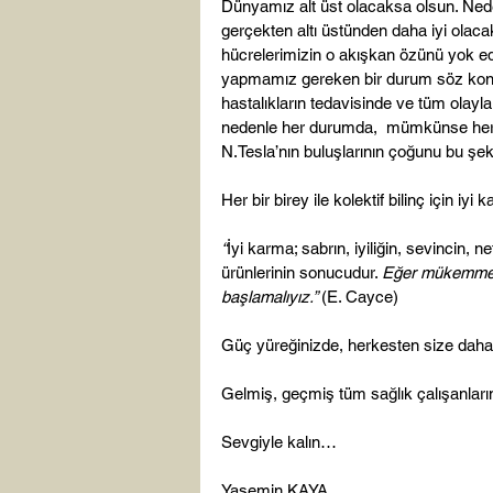
Dünyamız alt üst olacaksa olsun. Ne
gerçekten altı üstünden daha iyi olaca
hücrelerimizin o akışkan özünü yok 
yapmamız gereken bir durum söz konus
hastalıkların tedavisinde ve tüm olayla
nedenle her durumda,  mümkünse her g
N.Tesla’nın buluşlarının çoğunu bu şeki
Her bir birey ile kolektif bilinç için iyi k
“
İyi karma; sabrın, iyiliğin, sevincin, 
ürünlerinin sonucudur. 
Eğer mükemmell
başlamalıyız.” 
(E. Cayce)

Güç yüreğinizde, herkesten size daha
Gelmiş, geçmiş tüm sağlık çalışanların
Sevgiyle kalın…

Yasemin KAYA