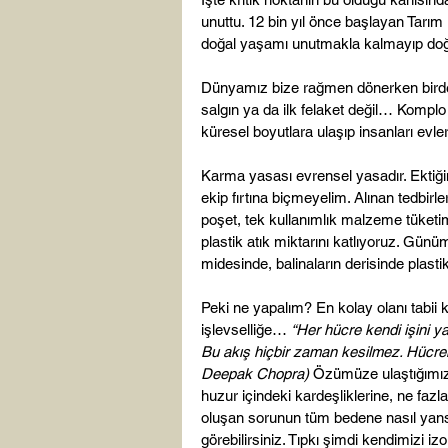
unuttu. 12 bin yıl önce başlayan Tarım 
doğal yaşamı unutmakla kalmayıp doğay
Dünyamız bize rağmen dönerken birden 
salgın ya da ilk felaket değil… Komplo ol
küresel boyutlara ulaşıp insanları evle
Karma yasası evrensel yasadır. Ektiğin
ekip fırtına biçmeyelim. Alınan tedbirl
poşet, tek kullanımlık malzeme tüketimi
plastik atık miktarını katlıyoruz. Gün
midesinde, balinaların derisinde plastik 
Peki ne yapalım? En kolay olanı tabii 
işlevselliğe… 
“Her hücre kendi işini y
Bu akış hiçbir zaman kesilmez. Hücreni
Deepak Chopra) 
Özümüze ulaştığımızd
huzur içindeki kardeşliklerine, ne fazl
oluşan sorunun tüm bedene nasıl yansı
görebilirsiniz. Tıpkı şimdi kendimizi i