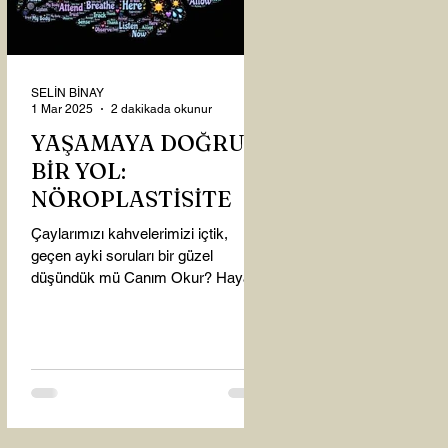
SELİN BİNAY
1 Mar 2025
2 dakikada okunur
YAŞAMAYA DOĞRU
BİR YOL:
NÖROPLASTİSİTE
Çaylarımızı kahvelerimizi içtik,
geçen ayki soruları bir güzel
düşündük mü Canım Okur? Hayatta
mı kalmışız, hayatı mı yaşamışız
sence?...