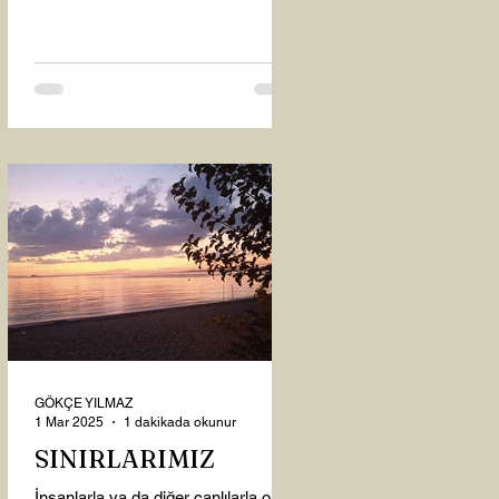
oysaki...
GÖKÇE YILMAZ
1 Mar 2025
1 dakikada okunur
SINIRLARIMIZ
İnsanlarla ya da diğer canlılarla olan