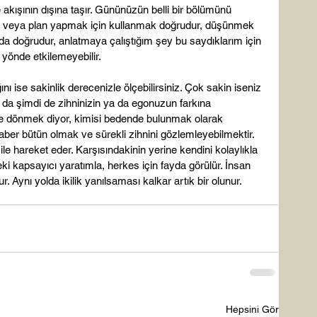
e akışının dışına taşır. Gününüzün belli bir bölümünü 
çin veya plan yapmak için kullanmak doğrudur, düşünmek 
da doğrudur, anlatmaya çalıştığım şey bu saydıklarım için 
yönde etkilemeyebilir.

nı ise sakinlik derecenizle ölçebilirsiniz. Çok sakin iseniz 
 da şimdi de zihninizin ya da egonuzun farkına 
ne dönmek diyor, kimisi bedende bulunmak olarak 
aber bütün olmak ve sürekli zihnini gözlemleyebilmektir. 
 ile hareket eder. Karşısındakinin yerine kendini kolaylıkla 
eki kapsayıcı yaratımla, herkes için fayda görülür. İnsan 
. Aynı yolda ikilik yanılsaması kalkar artık bir olunur.
Hepsini Gör