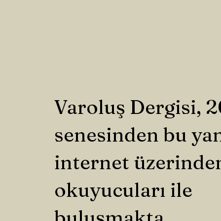
Varoluş Dergisi, 
senesinden bu ya
internet üzerinde
okuyucuları ile
buluşmakta.