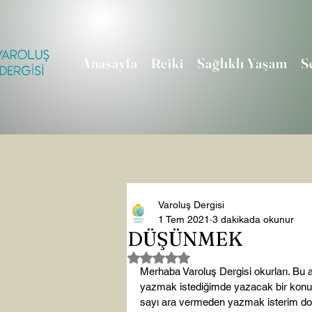
Anasayfa
Reiki
Sağlıklı Yaşam
S
Varoluş Dergisi
1 Tem 2021
3 dakikada okunur
DÜŞÜNMEK
5 üzerinden NaN yıldız
Merhaba Varoluş Dergisi okurları. Bu a
yazmak istediğimde yazacak bir konu hep
sayı ara vermeden yazmak isterim doğr