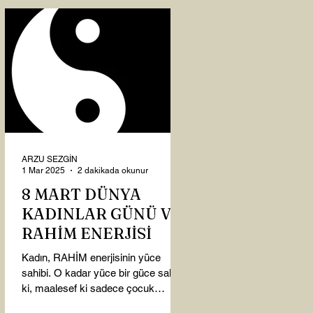
ARZU SEZGİN
1 Mar 2025
2 dakikada okunur
8 MART DÜNYA
KADINLAR GÜNÜ VE
RAHİM ENERJİSİ
Kadın, RAHİM enerjisinin yüce
sahibi. O kadar yüce bir güce sahip
ki, maalesef ki sadece çocuk
doğurmakla ilişkilendirdiğimiz,