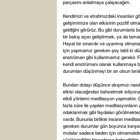
parçasını anlatmaya çalışacağım.

Kendimizi ve etrafımızdaki insanları g
gelişimimize olan etkisinin pozitif o
geldiğini görürüz. Bu gibi durumlarla b
bir bakış açısı geliştirmek, ya da tam
Hayat bir sınavdır ve uyanmış olmanız 
için yapmamız gereken şey tabii ki dü
enstrüman gibi kullanmamız gerekir. Fa
kendi enstrümanı olarak kullanmaya başl
durumları düşünmeyi bir an olsun bırak
Bundan dolayı düşünce akışımızı nasıl
etkisi olacağından bahsetmek istiyoru
etkili yöntemi meditasyon yapmaktır. 
fazla süre ile yapılan meditasyonların 
odaklanmak gibi faydaları görülmekted
vardır. Bununla birlikte insanın medit
gereken durumlar gün boyunca karşısın
molalar sadece beden için olmamalıdır.
sürüklendiğini hissederse bahsettiğim 