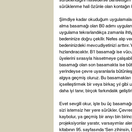
sürüklenme hali özünle olan kontağın 
Şimdiye kadar okuduğum uygulamalarda
alma basamağı olan B
0
 adımı uygulan
uygulama tekrarlandıkça zamanla ihtiya
bedeninize doğru çekilir. Nefes alıp ve
bedeninizdeki mevcudiyetinizi arttırır.
hızlandıracaktır. B
1 
basamağı ise vücu
üyelerini sırasıyla hissetmeye çalışabil
basamağı olan son basamakta ise bü
yerindeyse çevre uyaranlarla bütünleşi
algıya geçmiş oluruz. Bu basamakları
içselleştirmek bir veya birkaç yıl gibi 
daha iyi tanır, birçok farkındalık geliştiri
Evet sevgili okur, işte bu üç basamağ
sizi istemsiz her yere sürükler. Çevres
kaybolur, ya geçmiş bir anıyı bin birinci 
projeksiyonlar yaratır, varsayımlar ale
kitabının 95. sayfasında ‘Sen zihinsin,