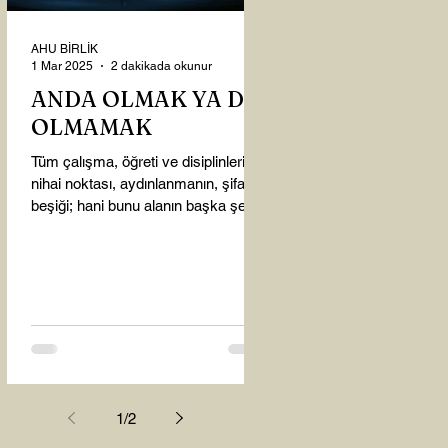
AHU BİRLİK
1 Mar 2025
2 dakikada okunur
ANDA OLMAK YA DA
OLMAMAK
Tüm çalışma, öğreti ve disiplinlerin
nihai noktası, aydınlanmanın, şifanın
beşiği; hani bunu alanın başka şey
almasına gerek kalmadı...
1
/
2