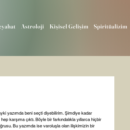
eyahat
Astroloji
Kişisel Gelişim
Spiritüalizim
yki yazımda beni seçti diyebilirim. Şimdiye kadar 
 karşıma çıktı. Böyle bir farkındalıkla yıllarca hiçbir 
usu. Bu yazımda ise varoluşla olan ilişkimizin bir 