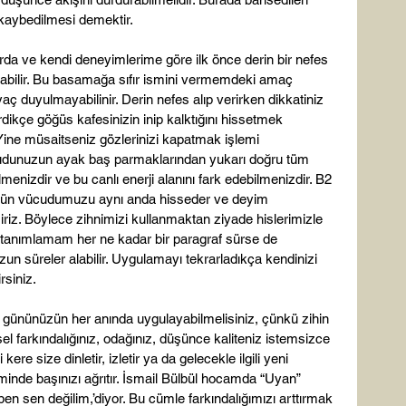
kaybedilmesi demektir.

 ve kendi deneyimlerime göre ilk önce derin bir nefes 
abilir. Bu basamağa sıfır ismini vermemdeki amaç 
ç duyulmayabilinir. Derin nefes alıp verirken dikkatiniz 
rdikçe göğüs kafesinizin inip kalktığını hissetmek 
 Yine müsaitseniz gözlerinizi kapatmak işlemi 
dunuzun ayak baş parmaklarından yukarı doğru tüm 
menizdir ve bu canlı enerji alanını fark edebilmenizdir. B
2
tün vücudumuzu aynı anda hisseder ve deyim 
riz. Böylece zihnimizi kullanmaktan ziyade hislerimizle 
 tanımlamam her ne kadar bir paragraf sürse de 
uzun süreler alabilir. Uygulamayı tekrarladıkça kendinizi 
rsiniz.

ı gününüzün her anında uygulayabilmelisiniz, çünkü zihin 
el farkındalığınız, odağınız, düşünce kaliteniz istemsizce 
kere size dinletir, izletir ya da gelecekle ilgili yeni 
minde başınızı ağrıtır. İsmail Bülbül hocamda “Uyan” 
 ben sen değilim,’diyor. Bu cümle farkındalığımızı arttırmak 