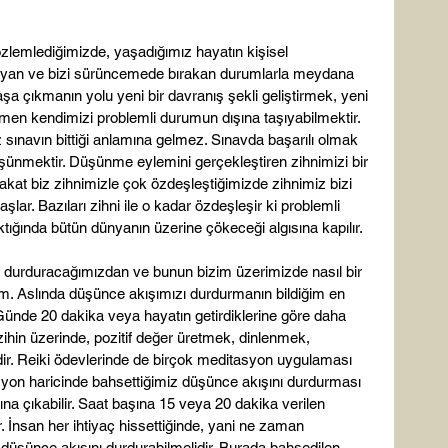
özlemlediğimizde, yaşadığımız hayatın kişisel 
lmayan ve bizi sürüncemede bırakan durumlarla meydana 
aşa çıkmanın yolu yeni bir davranış şekli geliştirmek, yeni 
amen kendimizi problemli durumun dışına taşıyabilmektir. 
sınavın bittiği anlamına gelmez. Sınavda başarılı olmak 
şünmektir. Düşünme eylemini gerçekleştiren zihnimizi bir 
kat biz zihnimizle çok özdeşleştiğimizde zihnimiz bizi 
ar. Bazıları zihni ile o kadar özdeşleşir ki problemli 
tığında bütün dünyanın üzerine çökeceği algısına kapılır.

 durduracağımızdan ve bunun bizim üzerimizde nasıl bir 
m. Aslında düşünce akışımızı durdurmanın bildiğim en 
Günde 20 dakika veya hayatın getirdiklerine göre daha 
zihin üzerinde, pozitif değer üretmek, dinlenmek, 
ir. Reiki ödevlerinde de birçok meditasyon uygulaması 
asyon haricinde bahsettiğimiz düşünce akışını durdurması 
a çıkabilir. Saat başına 15 veya 20 dakika verilen 
 İnsan her ihtiyaç hissettiğinde, yani ne zaman 
düşünce akışını durdurabilmelidir. Burada bahsedilen 