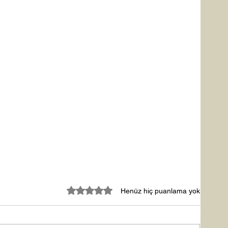
5 üzerinden 0 yıldız
Henüz hiç puanlama yok