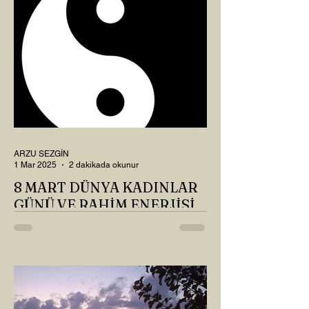
ARZU SEZGİN
1 Mar 2025
2 dakikada okunur
8 MART DÜNYA KADINLAR
GÜNÜ VE RAHİM ENERJİSİ
Kadın, RAHİM enerjisinin yüce sahibi. O
kadar yüce bir güce sahip ki, maalesef ki
sadece çocuk doğurmakla
ilişkilendirdiğimiz, oysaki...