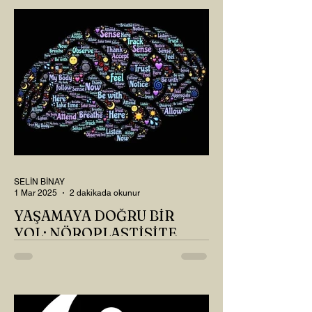
SELİN BİNAY
1 Mar 2025
2 dakikada okunur
YAŞAMAYA DOĞRU BİR
YOL: NÖROPLASTİSİTE
Çaylarımızı kahvelerimizi içtik, geçen ayki
soruları bir güzel düşündük mü Canım
Okur? Hayatta mı kalmışız, hayatı mı
yaşamışız sence?...