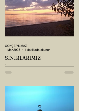
GÖKÇE YILMAZ
1 Mar 2025
1 dakikada okunur
SINIRLARIMIZ
İnsanlarla ya da diğer canlılarla olan
ilişkilerimizde var olan tüm sınırlarımız da,
tıpkı bu yazı için seçtiğim bu fotoğraf
karesinde...