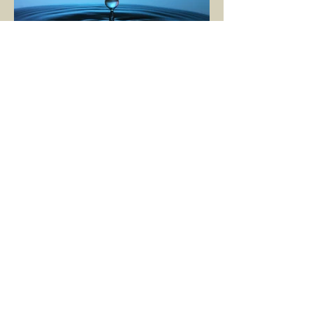
AHU BİRLİK
1 Mar 2025
2 dakikada okunur
ANDA OLMAK YA DA
OLMAMAK
Tüm çalışma, öğreti ve disiplinlerin nihai
noktası, aydınlanmanın, şifanın beşiği; hani
bunu alanın başka şey almasına gerek
kalmadı...
1
/
2