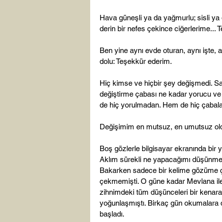
Hava güneşli ya da yağmurlu; sisli ya d
derin bir nefes çekince ciğerlerime... 
Ben yine aynı evde oturan, aynı işte, 
dolu: Teşekkür ederim.

Hiç kimse ve hiçbir şey değişmedi. S
değiştirme çabası ne kadar yorucu v
de hiç yorulmadan. Hem de hiç çabal
Değişimim en mutsuz, en umutsuz oldu
Boş gözlerle bilgisayar ekranında bi
Aklım sürekli ne yapacağımı düşünmekl
Bakarken sadece bir kelime gözüme çar
çekmemişti. O güne kadar Mevlana ile 
zihnimdeki tüm düşünceleri bir kenara
yoğunlaşmıştı. Birkaç gün okumalara d
başladı.
