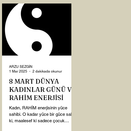
ARZU SEZGİN
1 Mar 2025
2 dakikada okunur
8 MART DÜNYA
KADINLAR GÜNÜ VE
RAHİM ENERJİSİ
Kadın, RAHİM enerjisinin yüce
sahibi. O kadar yüce bir güce sahip
ki, maalesef ki sadece çocuk
doğurmakla ilişkilendirdiğimiz,