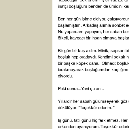
inatçı boşluğum benden de ümidini kesi
Ben her gün işime gidiyor, çalışıyordu
başlamıştım. Arkadaşlarımla sohbet ediy
Ne yaparsam yapayım, her sabah benim
öfkeli, kavgacı bir insan olmaya başla
Bir gün bir kuş aldım. Minik, sapsarı
boşluk hep oradaydı. Kendimi sokak h
bir başka köpek daha...Olmadı; boşluk
bırakmayarak boşluğumdan kaçtığımı 
diyordu.

Peki sonra...Yani şu an...

Yıllardır her sabah gülümseyerek gözl
dökülüyor: "Teşekkür ederim. "

İş günü, tatil günü hiç fark etmez. He
erkenden uyanıyorum. Teşekkür ederim