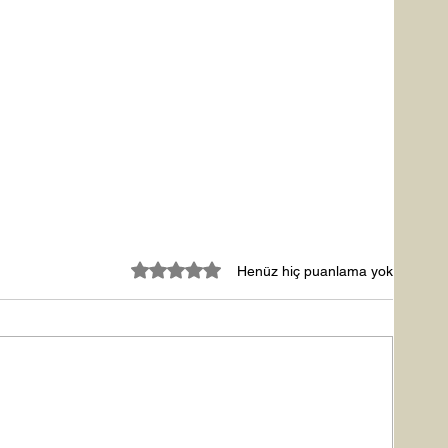
5 üzerinden 0 yıldız
Henüz hiç puanlama yok