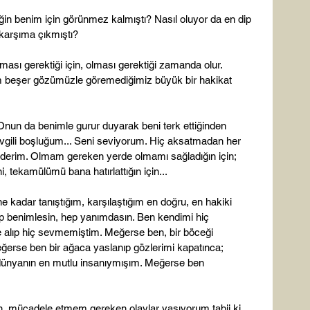
in benim için görünmez kalmıştı? Nasıl oluyor da en dip 
arşıma çıkmıştı?

ması gerektiği için, olması gerektiği zamanda olur. 
im beşer gözümüzle göremediğimiz büyük bir hakikat 
Onun da benimle gurur duyarak beni terk ettiğinden 
evgili boşluğum... Seni seviyorum. Hiç aksatmadan her 
 ederim. Olmam gereken yerde olmamı sağladığın için; 
 tekamülümü bana hatırlattığın için...

ne kadar tanıştığım, karşılaştığım en doğru, en hakiki 
p benimlesin, hep yanımdasın. Ben kendimi hiç 
 alıp hiç sevmemiştim. Meğerse ben, bir böceği 
rse ben bir ağaca yaslanıp gözlerimi kapatınca; 
dünyanın en mutlu insanıymışım. Meğerse ben 
, mücadele etmem gereken olaylar yaşıyorum tabii ki. 