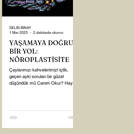
SELİN BİNAY
1 Mar 2025
2 dakikada okunur
YAŞAMAYA DOĞRU
BİR YOL:
NÖROPLASTİSİTE
Çaylarımızı kahvelerimizi içtik,
geçen ayki soruları bir güzel
düşündük mü Canım Okur? Hayatta
mı kalmışız, hayatı mı yaşamışız
sence?...