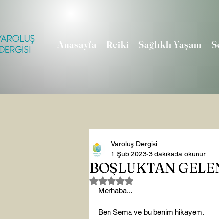
Anasayfa
Reiki
Sağlıklı Yaşam
S
Varoluş Dergisi
1 Şub 2023
3 dakikada okunur
BOŞLUKTAN GELEN
5 üzerinden NaN yıldız
Merhaba...

Ben Sema ve bu benim hikayem.
