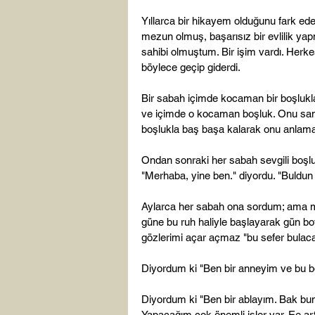
Yıllarca bir hikayem olduğunu fark ed
mezun olmuş, başarısız bir evlilik yap
sahibi olmuştum. Bir işim vardı. Herkes
böylece geçip giderdi.

Bir sabah içimde kocaman bir boşlukla
ve içimde o kocaman boşluk. Onu sank
boşlukla baş başa kalarak onu anlamay
Ondan sonraki her sabah sevgili boşl
"Merhaba, yine ben." diyordu. "Buldu
Aylarca her sabah ona sordum; ama m
güne bu ruh haliyle başlayarak gün b
gözlerimi açar açmaz "bu sefer bulacağ
Diyordum ki "Ben bir anneyim ve bu bo
Diyordum ki "Ben bir ablayım. Bak bun
Yapacağım çok önemli işler var. Ee ar