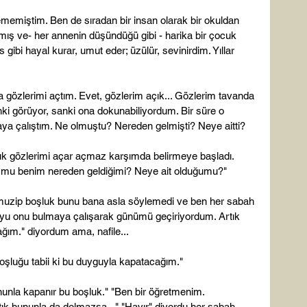
ememiştim. Ben de sıradan bir insan olarak bir okuldan 
mış ve- her annenin düşündüğü gibi - harika bir çocuk 
 gibi hayal kurar, umut eder; üzülür, sevinirdim. Yıllar 
 gözlerimi açtım. Evet, gözlerim açık... Gözlerim tavanda 
i görüyor, sanki ona dokunabiliyordum. Bir süre o 
a çalıştım. Ne olmuştu? Nereden gelmişti? Neye aitti?

uk gözlerimi açar açmaz karşımda belirmeye başladı. 
n mu benim nereden geldiğimi? Neye ait olduğumu?"

uzip boşluk bunu bana asla söylemedi ve ben her sabah 
oyu onu bulmaya çalışarak günümü geçiriyordum. Artık 
ım." diyordum ama, nafile...

şluğu tabii ki bu duyguyla kapatacağım."

unla kapanır bu boşluk." "Ben bir öğretmenim. 
tık bununla da dolmazsa..." "Hayır" diyordu her sabah 