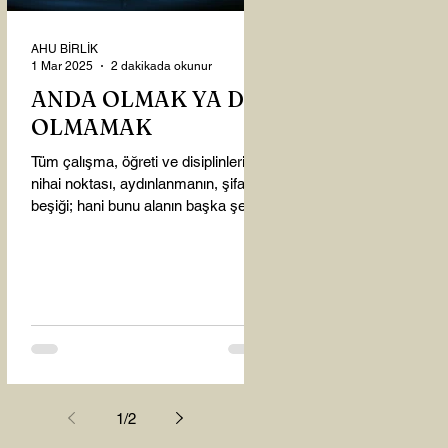
AHU BİRLİK
1 Mar 2025
2 dakikada okunur
ANDA OLMAK YA DA
OLMAMAK
Tüm çalışma, öğreti ve disiplinlerin
nihai noktası, aydınlanmanın, şifanın
beşiği; hani bunu alanın başka şey
almasına gerek kalmadı...
1
/
2