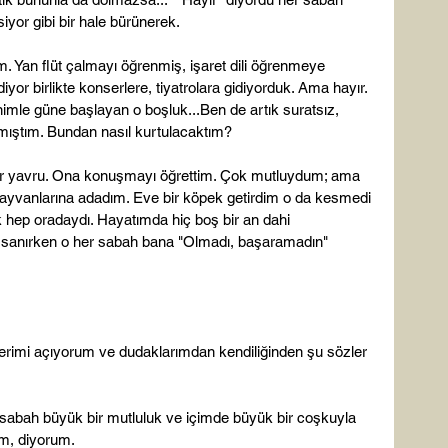
yor gibi bir hale bürünerek.

m. Yan flüt çalmayı öğrenmiş, işaret dili öğrenmeye 
or birlikte konserlere, tiyatrolara gidiyorduk. Ama hayır. 
le güne başlayan o boşluk...Ben de artık suratsız, 
mıştım. Bundan nasıl kurtulacaktım?

 bir yavru. Ona konuşmayı öğrettim. Çok mutluydum; ama 
ayvanlarına adadım. Eve bir köpek getirdim o da kesmedi 
 hep oradaydı. Hayatımda hiç boş bir an dahi 
sanırken o her sabah bana "Olmadı, başaramadın" 
erimi açıyorum ve dudaklarımdan kendiliğinden şu sözler 
r sabah büyük bir mutluluk ve içimde büyük bir coşkuyla 
, diyorum.
