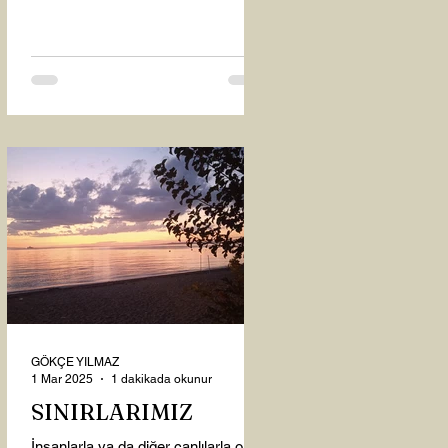
oysaki...
GÖKÇE YILMAZ
1 Mar 2025
1 dakikada okunur
SINIRLARIMIZ
İnsanlarla ya da diğer canlılarla olan