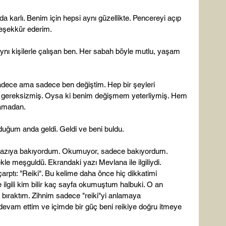
a karlı. Benim için hepsi aynı güzellikte. Pencereyi açıp 
Teşekkür ederim.

aynı kişilerle çalışan ben. Her sabah böyle mutlu, yaşam 
adece ama sadece ben değiştim. Hep bir şeyleri 
e gereksizmiş. Oysa ki benim değişmem yeterliymiş. Hem 
amadan.

ğum anda geldi. Geldi ve beni buldu.

r yazıya bakıyordum. Okumuyor, sadece bakıyordum. 
e meşguldü. Ekrandaki yazı Mevlana ile ilgiliydi. 
ptı: "Reiki". Bu kelime daha önce hiç dikkatimi 
ilgili kim bilir kaç sayfa okumuştum halbuki. O an 
 bıraktım. Zihnim sadece "reiki"yi anlamaya 
evam ettim ve içimde bir güç beni reikiye doğru itmeye 