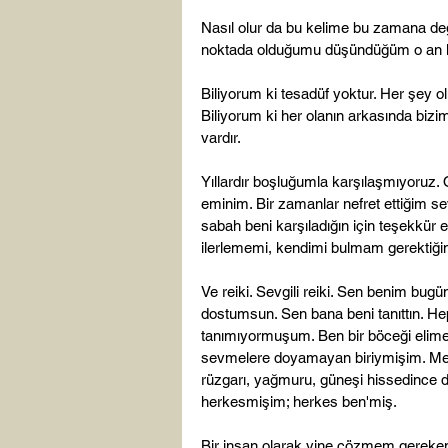
Nasıl olur da bu kelime bu zamana değ
noktada olduğumu düşündüğüm o an k
Biliyorum ki tesadüf yoktur. Her şey ol
Biliyorum ki her olanın arkasında biz
vardır.

Yıllardır boşluğumla karşılaşmıyoruz. 
eminim. Bir zamanlar nefret ettiğim s
sabah beni karşıladığın için teşekkür
ilerlememi, kendimi bulmam gerektiğini,
Ve reiki. Sevgili reiki. Sen benim bugü
dostumsun. Sen bana beni tanıttın. He
tanımıyormuşum. Ben bir böceği elime
sevmelere doyamayan biriymişim. Meğe
rüzgarı, yağmuru, güneşi hissedince 
herkesmişim; herkes ben'miş.

Bir insan olarak yine çözmem gereken