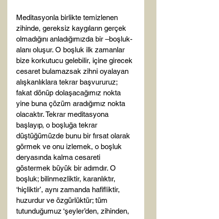
Meditasyonla birlikte temizlenen 
zihinde, gereksiz kaygıların gerçek 
olmadığını anladığımızda bir –boşluk- 
alanı oluşur. O boşluk ilk zamanlar 
bize korkutucu gelebilir, içine girecek 
cesaret bulamazsak zihni oyalayan 
alışkanlıklara tekrar başvururuz; 
fakat dönüp dolaşacağımız nokta 
yine buna çözüm aradığımız nokta 
olacaktır. Tekrar meditasyona 
başlayıp, o boşluğa tekrar 
düştüğümüzde bunu bir fırsat olarak 
görmek ve onu izlemek, o boşluk 
deryasında kalma cesareti 
göstermek büyük bir adımdır. O 
boşluk; bilinmezliktir, karanlıktır, 
‘hiçliktir’, aynı zamanda hafifliktir, 
huzurdur ve özgürlüktür; tüm 
tutunduğumuz ‘şeyler’den, zihinden, 