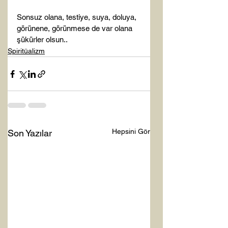
Sonsuz olana, testiye, suya, doluya, 
görünene, görünmese de var olana 
şükürler olsun..
Spiritüalizm
Hepsini Gör
Son Yazılar