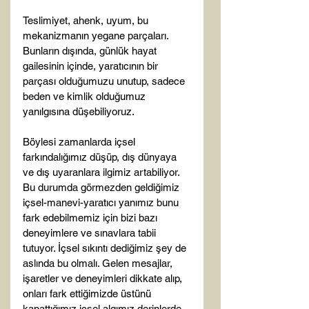
Teslimiyet, ahenk, uyum, bu 
mekanizmanın yegane parçaları. 
Bunların dışında, günlük hayat 
gailesinin içinde, yaratıcının bir 
parçası olduğumuzu unutup, sadece 
beden ve kimlik olduğumuz 
yanılgısına düşebiliyoruz.

Böylesi zamanlarda içsel 
farkındalığımız düşüp, dış dünyaya 
ve dış uyaranlara ilgimiz artabiliyor. 
Bu durumda görmezden geldiğimiz 
içsel-manevi-yaratıcı yanımız bunu 
fark edebilmemiz için bizi bazı 
deneyimlere ve sınavlara tabii 
tutuyor. İçsel sıkıntı dediğimiz şey de 
aslında bu olmalı. Gelen mesajlar, 
işaretler ve deneyimleri dikkate alıp, 
onları fark ettiğimizde üstünü 
kapattığımız içsel algımız derinlerde 