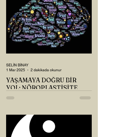
SELİN BİNAY
1 Mar 2025
2 dakikada okunur
YAŞAMAYA DOĞRU BİR
YOL: NÖROPLASTİSİTE
Çaylarımızı kahvelerimizi içtik, geçen ayki
soruları bir güzel düşündük mü Canım
Okur? Hayatta mı kalmışız, hayatı mı
yaşamışız sence?...