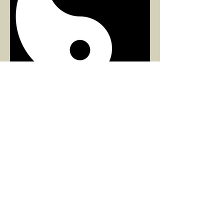
ARZU SEZGİN
1 Mar 2025
2 dakikada okunur
8 MART DÜNYA KADINLAR
GÜNÜ VE RAHİM ENERJİSİ
Kadın, RAHİM enerjisinin yüce sahibi. O
kadar yüce bir güce sahip ki, maalesef ki
sadece çocuk doğurmakla
ilişkilendirdiğimiz, oysaki...