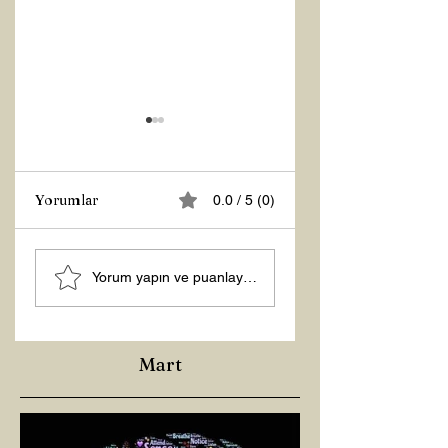
Yorumlar
0.0 / 5 (0)
Z RAPORU
ŞİFACILARIN
Yorum yapın ve puanlayın...
KARANLIĞI
Mart