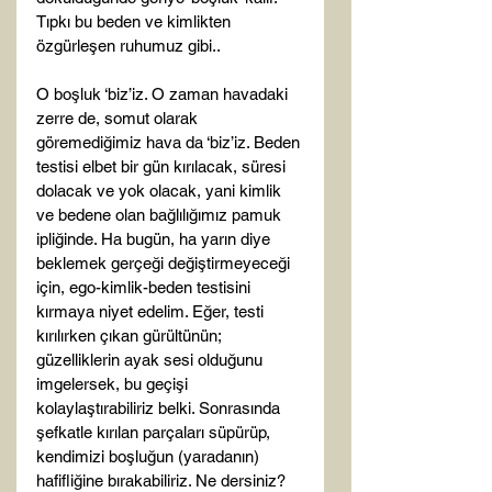
Tıpkı bu beden ve kimlikten 
özgürleşen ruhumuz gibi..

O boşluk ‘biz’iz. O zaman havadaki 
zerre de, somut olarak 
göremediğimiz hava da ‘biz’iz. Beden 
testisi elbet bir gün kırılacak, süresi 
dolacak ve yok olacak, yani kimlik 
ve bedene olan bağlılığımız pamuk 
ipliğinde. Ha bugün, ha yarın diye 
beklemek gerçeği değiştirmeyeceği 
için, ego-kimlik-beden testisini 
kırmaya niyet edelim. Eğer, testi 
kırılırken çıkan gürültünün; 
güzelliklerin ayak sesi olduğunu 
imgelersek, bu geçişi 
kolaylaştırabiliriz belki. Sonrasında 
şefkatle kırılan parçaları süpürüp, 
kendimizi boşluğun (yaradanın) 
hafifliğine bırakabiliriz. Ne dersiniz?
