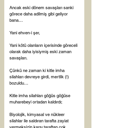
Ancak eski dönem savaşları sanki 
görece daha adilmiş gibi geliyor 
bana…

Yani ehven-i şer,

Yani kötü olanların içerisinde göreceli 
olarak daha iyisiymiş eski zaman 
savaşları.

Çünkü ne zaman ki kitle imha 
silahları devreye girdi, mertlik (!) 
bozuldu…

Kitle imha silahları göğüs göğüse 
muharebeyi ortadan kaldırdı;

Biyolojik, kimyasal ve nükleer 
silahlar ile saldıran tarafta zayiat 
vermeksizin karşı taraftan çok 