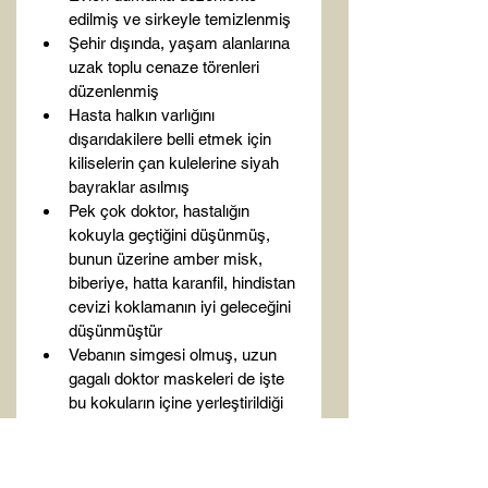
edilmiş ve sirkeyle temizlenmiş
Şehir dışında, yaşam alanlarına 
uzak toplu cenaze törenleri 
düzenlenmiş
Hasta halkın varlığını 
dışarıdakilere belli etmek için 
kiliselerin çan kulelerine siyah 
bayraklar asılmış
Pek çok doktor, hastalığın 
kokuyla geçtiğini düşünmüş, 
bunun üzerine amber misk, 
biberiye, hatta karanfil, hindistan 
cevizi koklamanın iyi geleceğini 
düşünmüştür
Vebanın simgesi olmuş, uzun 
gagalı doktor maskeleri de işte 
bu kokuların içine yerleştirildiği 
koku maskelerdir…
Ancak en etkili bulunan tedbir: 