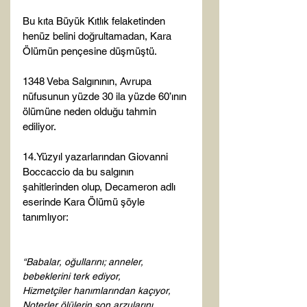
Bu kıta Büyük Kıtlık felaketinden 
henüz belini doğrultamadan, Kara 
Ölümün pençesine düşmüştü.

1348 Veba Salgınının, Avrupa 
nüfusunun yüzde 30 ila yüzde 60’ının 
ölümüne neden olduğu tahmin 
ediliyor.

14.Yüzyıl yazarlarından Giovanni 
Boccaccio da bu salgının 
şahitlerinden olup, Decameron adlı 
eserinde Kara Ölümü şöyle 
tanımlıyor:

“Babalar, oğullarını; anneler, 
bebeklerini terk ediyor, 
Hizmetçiler hanımlarından kaçıyor, 
Noterler ölülerin son arzularını 