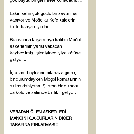
çok büyük bir ganimete konacaklar…

Lakin şehir çok güçlü bir savunma 
yapıyor ve Moğollar Kefe kalelerini 
bir türlü aşamıyorlar.

Bu esnada kuşatmaya katılan Moğol 
askerlerinin yarısı vebadan 
kaybedilmiş, işler iyiden iyiye kötüye 
gidiyor...

İşte tam böylesine çıkmaza girmiş 
bir durumdayken Moğol komutanının 
aklına dahiyane (!), ama bir o kadar 
da kötü ve zalimce bir fikir geliyor:

VEBADAN ÖLEN ASKERLERİ 
MANCINIKLA SURLARIN DİĞER 
TARAFINA FIRLATMAK!!!