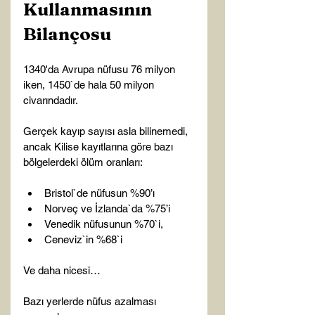
Kullanmasının 
Bilançosu
1340'da Avrupa nüfusu 76 milyon 
iken, 1450`de hala 50 milyon 
civarındadır.

Gerçek kayıp sayısı asla bilinemedi, 
ancak Kilise kayıtlarına göre bazı 
Bristol`de nüfusun %90’ı
Norveç ve İzlanda`da %75’i
Venedik nüfusunun %70`i,
Ceneviz`in %68`i
Ve daha nicesi…

Bazı yerlerde nüfus azalması 