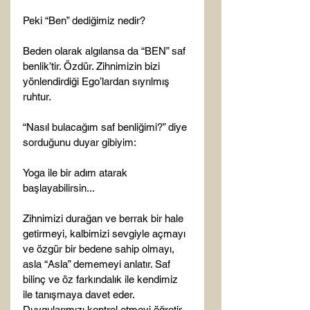
Peki “Ben” dediğimiz nedir?

Beden olarak algılansa da “BEN” saf 
benlik’tir. Özdür. Zihnimizin bizi 
yönlendirdiği Ego’lardan sıyrılmış 
ruhtur.

“Nasıl bulacağım saf benliğimi?” diye 
sorduğunu duyar gibiyim:

Yoga ile bir adım atarak 
başlayabilirsin...

Zihnimizi durağan ve berrak bir hale 
getirmeyi, kalbimizi sevgiyle açmayı 
ve özgür bir bedene sahip olmayı, 
asla “Asla” dememeyi anlatır. Saf 
bilinç ve öz farkındalık ile kendimiz 
ile tanışmaya davet eder. 
Duygularımızı kontrol etmeyi öğretir. 