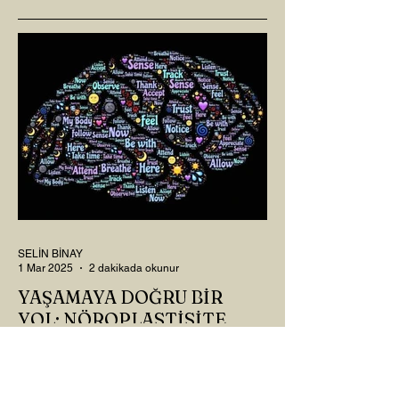
SELİN BİNAY
1 Mar 2025
2 dakikada okunur
YAŞAMAYA DOĞRU BİR
YOL: NÖROPLASTİSİTE
Çaylarımızı kahvelerimizi içtik, geçen ayki
soruları bir güzel düşündük mü Canım
Okur? Hayatta mı kalmışız, hayatı mı