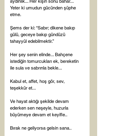
aydınlık... Her kışın sonu bahar... 
Yeter ki umudun gücünden şüphe 
etme.

Şems der ki: “Sabır; dikene bakıp 
gülü, geceye bakıp gündüzü 
tahayyül edebilmektir.”

Her şey senin elinde... Bahçene 
istediğin tomurcukları ek, bereketin 
ile sula ve sabrınla bekle...

Kabul et, affet, hoş gör, sev, 
teşekkür et...

Ve hayat aktığı şekilde devam 
ederken sen neşeyle, huzurla 
büyümeye devam et keyifle..

Bırak ne geliyorsa gelsin sana..
