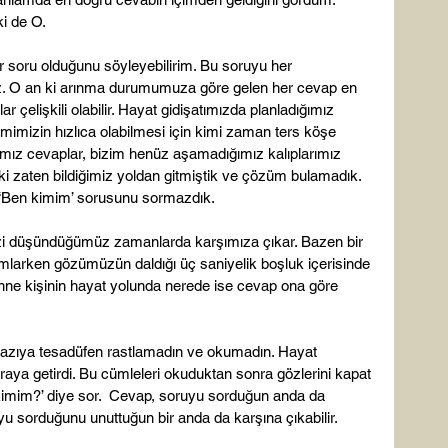
 de O.

ir soru olduğunu söyleyebilirim. Bu soruyu her 
riz. O an ki arınma durumumuza göre gelen her cevap en 
 çelişkili olabilir. Hayat gidişatımızda planladığımız 
imimizin hızlıca olabilmesi için kimi zaman ters köşe 
ımız cevaplar, bizim henüz aşamadığımız kalıplarımız 
 ki zaten bildiğimiz yoldan gitmiştik ve çözüm bulamadık. 
 ‘Ben kimim’ sorusunu sormazdık.

izi düşündüğümüz zamanlarda karşımıza çıkar. Bazen bir 
mlarken gözümüzün daldığı üç saniyelik boşluk içerisinde 
hne kişinin hayat yolunda nerede ise cevap ona göre 
yazıya tesadüfen rastlamadın ve okumadın. Hayat 
raya getirdi. Bu cümleleri okuduktan sonra gözlerini kapat 
 kimim?’ diye sor.  Cevap, soruyu sorduğun anda da 
yu sorduğunu unuttuğun bir anda da karşına çıkabilir.
