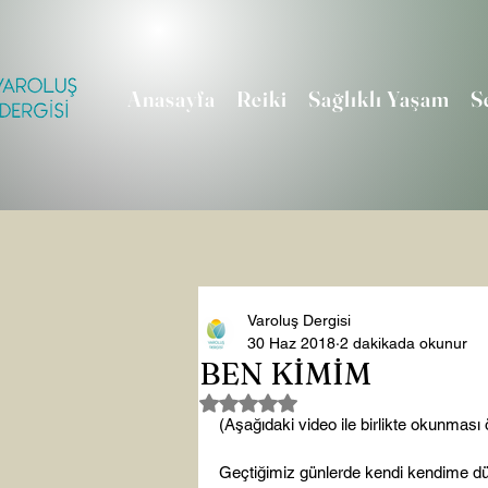
Anasayfa
Reiki
Sağlıklı Yaşam
S
Varoluş Dergisi
30 Haz 2018
2 dakikada okunur
BEN KİMİM
5 üzerinden NaN yıldız
(Aşağıdaki video ile birlikte okunması ön
Geçtiğimiz günlerde kendi kendime dü