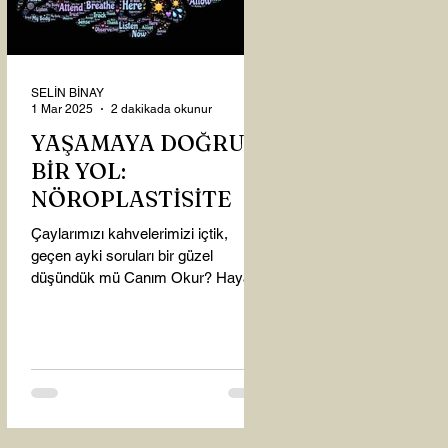
SELİN BİNAY
1 Mar 2025
2 dakikada okunur
YAŞAMAYA DOĞRU
BİR YOL:
NÖROPLASTİSİTE
Çaylarımızı kahvelerimizi içtik,
geçen ayki soruları bir güzel
düşündük mü Canım Okur? Hayatta
mı kalmışız, hayatı mı yaşamışız
sence?...