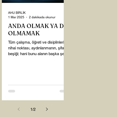
AHU BİRLİK
1 Mar 2025
2 dakikada okunur
ANDA OLMAK YA DA
OLMAMAK
Tüm çalışma, öğreti ve disiplinlerin
nihai noktası, aydınlanmanın, şifanın
beşiği; hani bunu alanın başka şey
almasına gerek kalmadı...
1
/
2