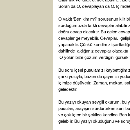
Soran da O, cevaplayan da O. İçimdeki
O vakit ‘Ben kimim?’ sorusunun kilit b
sorduğumuzda farklı cevaplar alabili
doğru cevap olacaktır. Bu gelen cevaplar
cevaplar gelmeyebilir. Cevaplar,  geliş
yapacaktır. Çünkü kendimizi şartladığ
dahilinde  aldığımız cevaplar olacaktır
 O yolun bize çözüm verdiğini görsek
Bu soru içsel pusulamızı kaybettiğim
şarkı yoluyla, bazen de çayımızı yudu
içimize düşüverir.  Zaman, mekan, sa
gelecektir.

Bu yazıyı okuyan sevgili okurum, bu 
pusulan, arayışını sürdürürken seni bu
ve çok içten bir şekilde kendine ‘Ben
gelebilir. Bu yazıyı okuduğunu ve soru