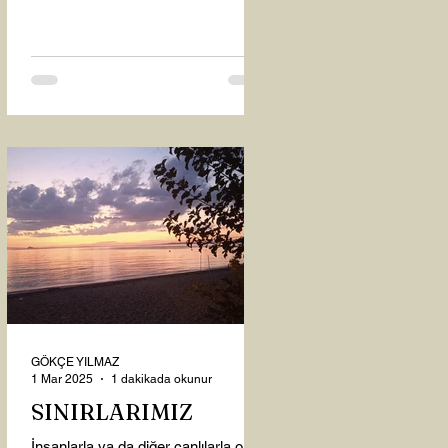
oysaki...
GÖKÇE YILMAZ
1 Mar 2025
1 dakikada okunur
SINIRLARIMIZ
İnsanlarla ya da diğer canlılarla olan