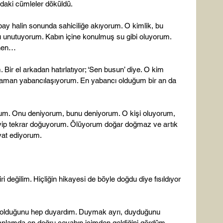
aki cümleler döküldü.

y halin sonunda sahiciliğe akıyorum. O kimlik, bu 
u unutuyorum. Kabın içine konulmuş su gibi oluyorum. 
nen…

ir el arkadan hatırlatıyor; ‘Sen busun’ diye. O kim 
aman yabancılaşıyorum. En yabancı olduğum bir an da 
um. Onu deniyorum, bunu deniyorum. O kişi oluyorum, 
diyip tekrar doğuyorum. Ölüyorum doğar doğmaz ve artık 
yat ediyorum.

ri değilim. Hiçliğin hikayesi de böyle doğdu diye fısıldıyor 
lik olduğunu hep duyardım. Duymak ayrı, duyduğunu 
nlamda en doğru cevabın içimden geldiğini gördüm. 