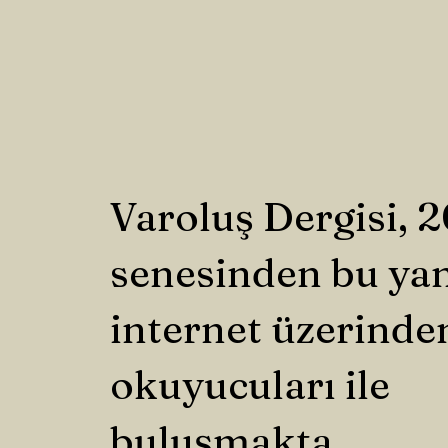
Varoluş Dergisi, 
senesinden bu ya
internet üzerinde
okuyucuları ile
buluşmakta.