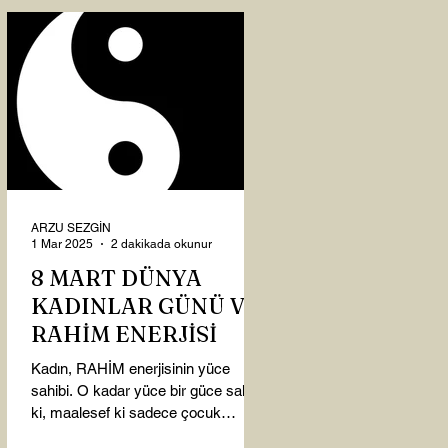
ARZU SEZGİN
1 Mar 2025
2 dakikada okunur
8 MART DÜNYA
KADINLAR GÜNÜ VE
RAHİM ENERJİSİ
Kadın, RAHİM enerjisinin yüce
sahibi. O kadar yüce bir güce sahip
ki, maalesef ki sadece çocuk
doğurmakla ilişkilendirdiğimiz,