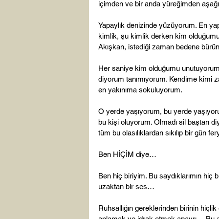
içimden ve bir anda yüreğimden aşağıd
Yapaylık denizinde yüzüyorum. En yapa
kimlik, şu kimlik derken kim olduğum
Akışkan, istediği zaman bedene bürü
Her saniye kim olduğumu unutuyorum. B
diyorum tanımıyorum. Kendime kimi z
en yakınıma sokuluyorum.

O yerde yaşıyorum, bu yerde yaşıyor
bu kişi oluyorum. Olmadı sil baştan 
tüm bu olasılıklardan sıkılıp bir gün fer
Ben HİÇİM diye…

Ben hiç biriyim. Bu saydıklarımın hiç bi
uzaktan bir ses…

Ruhsallığın gereklerinden birinin hiç
anlamak ve idrak etmek apayrı… Bu a