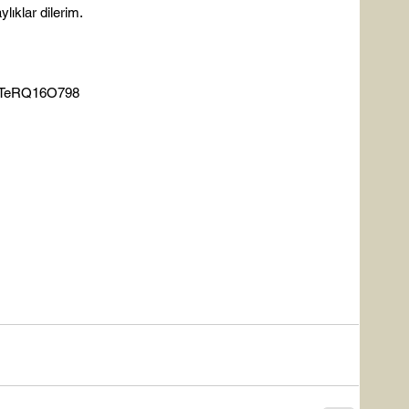
lıklar dilerim.

wTeRQ16O798
