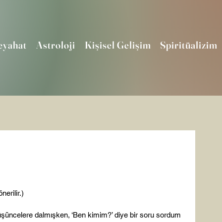
eyahat
Astroloji
Kişisel Gelişim
Spiritüalizim
erilir.)

şüncelere dalmışken, ‘Ben kimim?’ diye bir soru sordum 