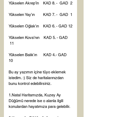
Yükselen Akrep’in    KAD 8. -  GAD  2

Yükselen Yay’ın        KAD 7. -  GAD  1

Yükselen Oğlak’ın    KAD 6. - GAD 12

Yükselen Kova’nın    KAD 5. - GAD 
 11

Yükselen Balık’ın      KAD 4.- GAD   
10

Bu ay yazımın içine tüyo eklemek 
istedim. :) Siz de haritalarınızdan 
bunu kontrol edebilirsiniz.

1.Natal Haritamızda, Kuzey Ay 
Düğümü nerede ise o alanla ilgili 
konulardan hayatımıza para gelebilir.
