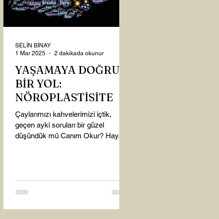
SELİN BİNAY
1 Mar 2025
2 dakikada okunur
YAŞAMAYA DOĞRU
BİR YOL:
NÖROPLASTİSİTE
Çaylarımızı kahvelerimizi içtik,
geçen ayki soruları bir güzel
düşündük mü Canım Okur? Hayatta
mı kalmışız, hayatı mı yaşamışız
sence?...