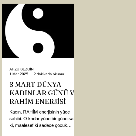
ARZU SEZGİN
1 Mar 2025
2 dakikada okunur
8 MART DÜNYA
KADINLAR GÜNÜ VE
RAHİM ENERJİSİ
Kadın, RAHİM enerjisinin yüce
sahibi. O kadar yüce bir güce sahip
ki, maalesef ki sadece çocuk
doğurmakla ilişkilendirdiğimiz,