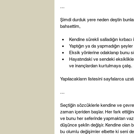
…

Şimdi durduk yere neden deştin bunları
Kendine sürekli salladığın kırbacı 
Yaptığın ya da yapmadığın şeyler i
Eksik yönlerine odaklanıp bunu sür
Hayatındaki ve sendeki eksiklikl
ve inançlardan kurtulmaya çalış.
Yapılacakların listesini sayfalarca uza
…

Seçtiğin sözcüklerle kendine ve çevre
zaman içeriden başlar. Her fark ettiğ
ve bunu her seferinde yapmaktan vazge
düşünce şeklin değişir. Kendine olan b
bu olumlu değişimler elbette ki seni de