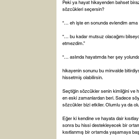
Peki ya hayat hikayenden bahset bir
sözcükleri seçersin?

“… eh işte en sonunda evlendim ama n
“… bu kadar mutsuz olacağımı bilsey
etmezdim.”

“… aslında hayatımda her şey yolunda 
hikayenin sonunu bu minvalde bitirdiys
hissetmiş olabilirsin.

Seçtiğin sözcükler senin kimliğini ve h
en eski zamanlardan beri. Sadece sö
sözcükler bizi etkiler. Olumlu ya da o
Eğer ki kendine ve hayata dair kısıtlay
sonra bu hissi destekleyecek bir ort
kısıtlanmış bir ortamda yaşamaya başl