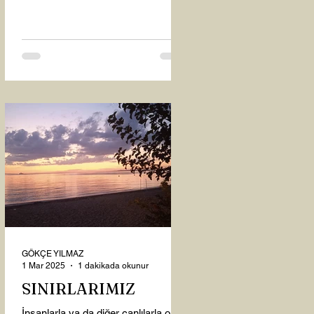
oysaki...
GÖKÇE YILMAZ
1 Mar 2025
1 dakikada okunur
SINIRLARIMIZ
İnsanlarla ya da diğer canlılarla olan