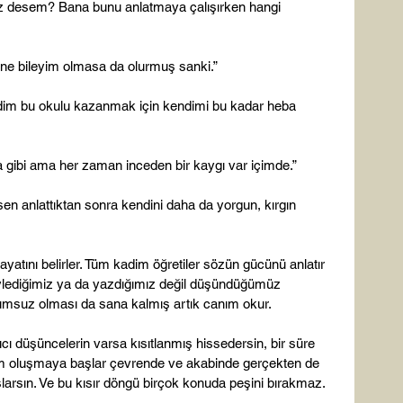
az desem? Bana bunu anlatmaya çalışırken hangi 
e bileyim olmasa da olurmuş sanki.”

dim bu okulu kazanmak için kendimi bu kadar heba 
gibi ama her zaman inceden bir kaygı var içimde.”

en anlattıktan sonra kendini daha da yorgun, kırgın 
ayatını belirler. Tüm kadim öğretiler sözün gücünü anlatır 
ylediğimiz ya da yazdığımız değil düşündüğümüz 
lumsuz olması da sana kalmış artık canım okur.

ıcı düşüncelerin varsa kısıtlanmış hissedersin, bir süre 
am oluşmaya başlar çevrende ve akabinde gerçekten de 
arsın. Ve bu kısır döngü birçok konuda peşini bırakmaz.
