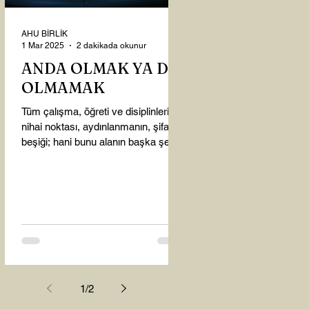
AHU BİRLİK
1 Mar 2025
2 dakikada okunur
ANDA OLMAK YA DA
OLMAMAK
Tüm çalışma, öğreti ve disiplinlerin
nihai noktası, aydınlanmanın, şifanın
beşiği; hani bunu alanın başka şey
almasına gerek kalmadı...
1
/
2