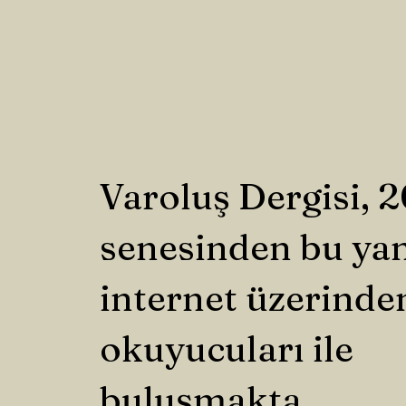
Varoluş Dergisi, 
senesinden bu ya
internet üzerinde
okuyucuları ile
buluşmakta.