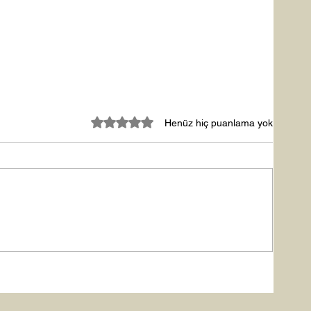
5 üzerinden 0 yıldız
Henüz hiç puanlama yok