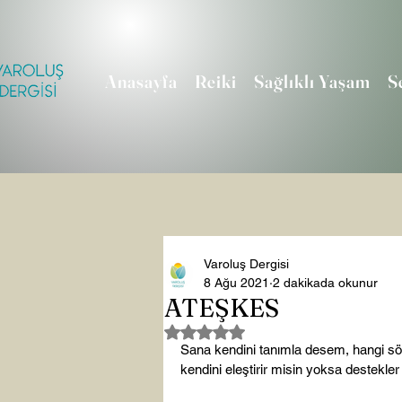
Anasayfa
Reiki
Sağlıklı Yaşam
S
Varoluş Dergisi
8 Ağu 2021
2 dakikada okunur
ATEŞKES
5 üzerinden NaN yıldız
Sana kendini tanımla desem, hangi söz
kendini eleştirir misin yoksa destekler