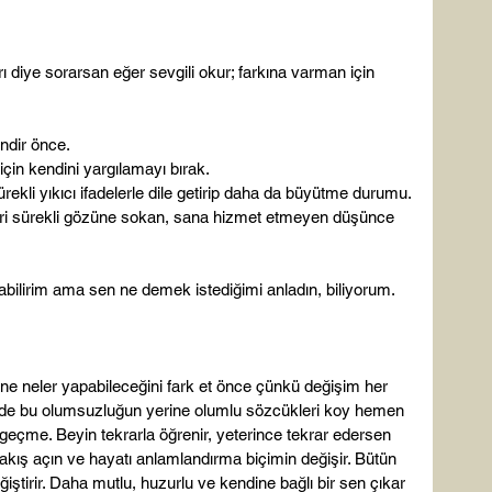
 diye sorarsan eğer sevgili okur; farkına varman için 
indir önce.
çin kendini yargılamayı bırak.
ekli yıkıcı ifadelerle dile getirip daha da büyütme durumu.
eri sürekli gözüne sokan, sana hizmet etmeyen düşünce 
tabilirim ama sen ne demek istediğimi anladın, biliyorum.

ne neler yapabileceğini fark et önce çünkü değişim her 
inde bu olumsuzluğun yerine olumlu sözcükleri koy hemen 
çme. Beyin tekrarla öğrenir, yeterince tekrar edersen 
akış açın ve hayatı anlamlandırma biçimin değişir. Bütün 
ğiştirir. Daha mutlu, huzurlu ve kendine bağlı bir sen çıkar 