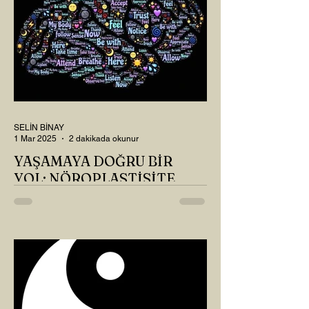
SELİN BİNAY
1 Mar 2025
2 dakikada okunur
YAŞAMAYA DOĞRU BİR
YOL: NÖROPLASTİSİTE
Çaylarımızı kahvelerimizi içtik, geçen ayki
soruları bir güzel düşündük mü Canım
Okur? Hayatta mı kalmışız, hayatı mı
yaşamışız sence?...