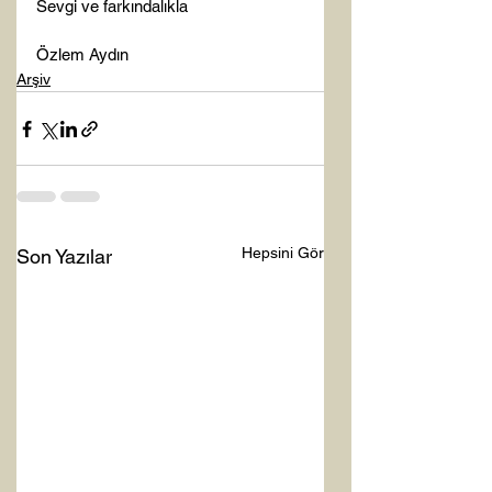
Sevgi ve farkındalıkla

Özlem Aydın
Arşiv
Hepsini Gör
Son Yazılar