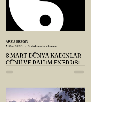
ARZU SEZGİN
1 Mar 2025
2 dakikada okunur
8 MART DÜNYA KADINLAR
GÜNÜ VE RAHİM ENERJİSİ
Kadın, RAHİM enerjisinin yüce sahibi. O
kadar yüce bir güce sahip ki, maalesef ki
sadece çocuk doğurmakla
ilişkilendirdiğimiz, oysaki...