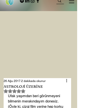
26 Ağu 2017
2 dakikada okunur
ASTROLOJİ ÜZERİNE
5 üzerinden NaN yıldız
Ufak yaşımdan beri görünmeyeni 
bilmenin merakındayım donesiz. 
(Öyle ki, çizgi film yerine hep korku 