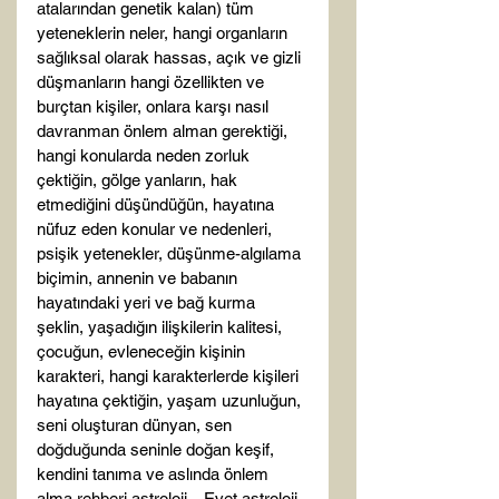
atalarından genetik kalan) tüm 
yeteneklerin neler, hangi organların 
sağlıksal olarak hassas, açık ve gizli 
düşmanların hangi özellikten ve 
burçtan kişiler, onlara karşı nasıl 
davranman önlem alman gerektiği, 
hangi konularda neden zorluk 
çektiğin, gölge yanların, hak 
etmediğini düşündüğün, hayatına 
nüfuz eden konular ve nedenleri, 
psişik yetenekler, düşünme-algılama 
biçimin, annenin ve babanın 
hayatındaki yeri ve bağ kurma 
şeklin, yaşadığın ilişkilerin kalitesi, 
çocuğun, evleneceğin kişinin 
karakteri, hangi karakterlerde kişileri 
hayatına çektiğin, yaşam uzunluğun, 
seni oluşturan dünyan, sen 
doğduğunda seninle doğan keşif, 
kendini tanıma ve aslında önlem 
alma rehberi astroloji... Evet astroloji 