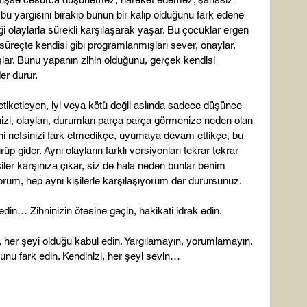
u yargısını bırakıp bunun bir kalıp olduğunu fark edene 
ği olaylarla sürekli karşılaşarak yaşar. Bu çocuklar ergen 
u süreçte kendisi gibi programlanmışları sever, onaylar, 
 dışlar. Bunu yapanın zihin olduğunu, gerçek kendisi 
r durur.

 etiketleyen, iyi veya kötü değil aslında sadece düşünce 
nizi, olayları, durumları parça parça görmenize neden olan 
yani nefsinizi fark etmedikçe, uyumaya devam ettikçe, bu 
 gider. Aynı olayların farklı versiyonları tekrar tekrar 
işiler karşınıza çıkar, siz de hala neden bunlar benim 
orum, hep aynı kişilerle karşılaşıyorum der durursunuz.

in… Zihninizin ötesine geçin, hakikati idrak edin.

, her şeyi olduğu kabul edin. Yargılamayın, yorumlamayın. 
unu fark edin. Kendinizi, her şeyi sevin…
