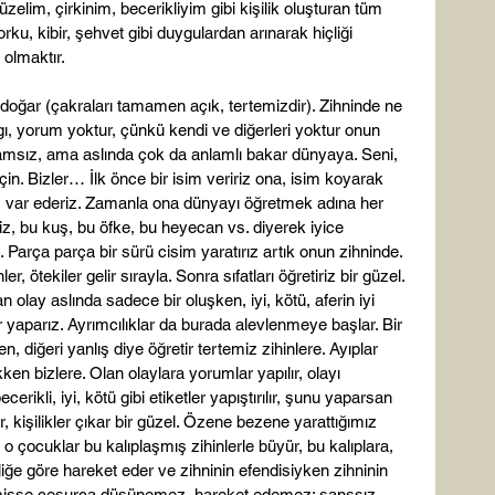
elim, çirkinim, becerikliyim gibi kişilik oluşturan tüm 
orku, kibir, şehvet gibi duygulardan arınarak hiçliği 
olmaktır.

doğar (çakraları tamamen açık, tertemizdir). Zihninde ne 
gı, yorum yoktur, çünkü kendi ve diğerleri yoktur onun 
lamsız, ama aslında çok da anlamlı bakar dünyaya. Seni, 
in. Bizler… İlk önce bir isim veririz ona, isim koyarak 
er, var ederiz. Zamanla ona dünyayı öğretmek adına her 
iz, bu kuş, bu öfke, bu heyecan vs. diyerek iyice 
. Parça parça bir sürü cisim yaratırız artık onun zihninde. 
, ötekiler gelir sırayla. Sonra sıfatları öğretiriz bir güzel. 
 olay aslında sadece bir oluşken, iyi, kötü, aferin iyi 
r yaparız. Ayrımcılıklar da burada alevlenmeye başlar. Bir 
n, diğeri yanlış diye öğretir tertemiz zihinlere. Ayıplar 
ken bizlere. Olan olaylara yorumlar yapılır, olayı 
rikli, iyi, kötü gibi etiketler yapıştırılır, şunu yaparsan 
 kişilikler çıkar bir güzel. Özene bezene yarattığımız 
, o çocuklar bu kalıplaşmış zihinlerle büyür, bu kalıplara, 
iliğe göre hareket eder ve zihninin efendisiyken zihninin 
edinmişse cesurca düşünemez, hareket edemez; şanssız 