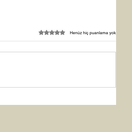
5 üzerinden 0 yıldız
Henüz hiç puanlama yok