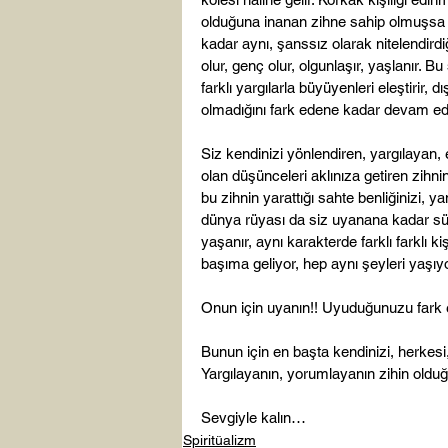
olduğuna inanan zihne sahip olmuşsa b
kadar aynı, şanssız olarak nitelendirdi
olur, genç olur, olgunlaşır, yaşlanır. B
farklı yargılarla büyüyenleri eleştirir,
olmadığını fark edene kadar devam ede
Siz kendinizi yönlendiren, yargılayan,
olan düşünceleri aklınıza getiren zihni
bu zihnin yarattığı sahte benliğinizi, 
dünya rüyası da siz uyanana kadar sürüp
yaşanır, aynı karakterde farklı farklı k
başıma geliyor, hep aynı şeyleri yaşıy
Onun için uyanın!! Uyuduğunuzu fark ed
Bunun için en başta kendinizi, herkesi
Yargılayanın, yorumlayanın zihin olduğ
Sevgiyle kalın…
Spiritüalizm