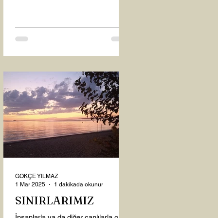
oysaki...
GÖKÇE YILMAZ
1 Mar 2025
1 dakikada okunur
SINIRLARIMIZ
İnsanlarla ya da diğer canlılarla olan