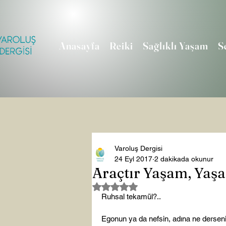
Anasayfa
Reiki
Sağlıklı Yaşam
S
Varoluş Dergisi
24 Eyl 2017
2 dakikada okunur
Araçtır Yaşam, Ya
5 üzerinden NaN yıldız
Ruhsal tekamül?..

Egonun ya da nefsin, adına ne derseniz