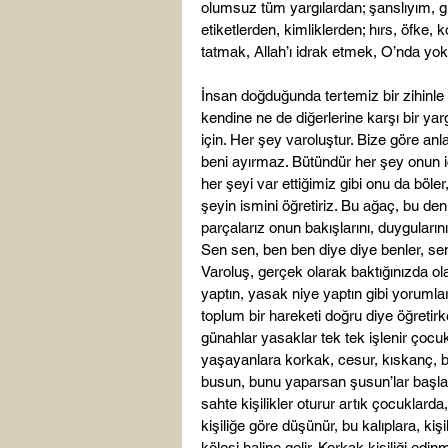
olumsuz tüm yargılardan; şanslıyım, güz
etiketlerden, kimliklerden; hırs, öfke, k
tatmak, Allah’ı idrak etmek, O’nda yok 
İnsan doğduğunda tertemiz bir zihinle 
kendine ne de diğerlerine karşı bir yar
için. Her şey varoluştur. Bize göre an
beni ayırmaz. Bütündür her şey onun iç
her şeyi var ettiğimiz gibi onu da böl
şeyin ismini öğretiriz. Bu ağaç, bu den
parçalarız onun bakışlarını, duygularını
Sen sen, ben ben diye diye benler, senler
Varoluş, gerçek olarak baktığınızda olan
yaptın, yasak niye yaptın gibi yorumla
toplum bir hareketi doğru diye öğretirke
günahlar yasaklar tek tek işlenir çocuk
yaşayanlara korkak, cesur, kıskanç, bece
busun, bunu yaparsan şusun’lar başlar,
sahte kişilikler oturur artık çocuklarda
kişiliğe göre düşünür, bu kalıplara, kiş
kölesi haline gelir. Korkak kişiliği 