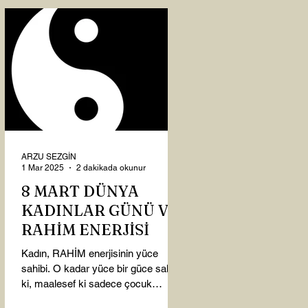
ARZU SEZGİN
1 Mar 2025
2 dakikada okunur
8 MART DÜNYA
KADINLAR GÜNÜ VE
RAHİM ENERJİSİ
Kadın, RAHİM enerjisinin yüce
sahibi. O kadar yüce bir güce sahip
ki, maalesef ki sadece çocuk
doğurmakla ilişkilendirdiğimiz,