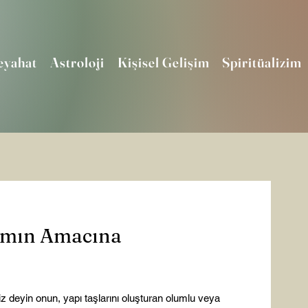
eyahat
Astroloji
Kişisel Gelişim
Spiritüalizim
şamın Amacına
 deyin onun, yapı taşlarını oluşturan olumlu veya 