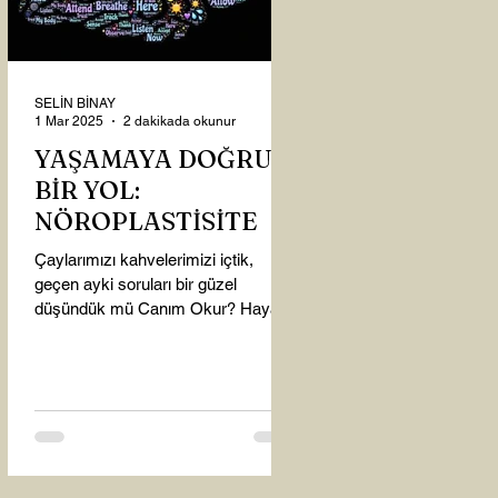
SELİN BİNAY
1 Mar 2025
2 dakikada okunur
YAŞAMAYA DOĞRU
BİR YOL:
NÖROPLASTİSİTE
Çaylarımızı kahvelerimizi içtik,
geçen ayki soruları bir güzel
düşündük mü Canım Okur? Hayatta
mı kalmışız, hayatı mı yaşamışız
sence?...