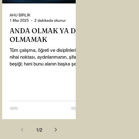
AHU BİRLİK
1 Mar 2025
2 dakikada okunur
ANDA OLMAK YA DA
OLMAMAK
Tüm çalışma, öğreti ve disiplinlerin
nihai noktası, aydınlanmanın, şifanın
beşiği; hani bunu alanın başka şey
almasına gerek kalmadı...
1
/
2