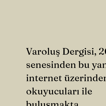
Varoluş Dergisi, 
senesinden bu ya
internet üzerinde
okuyucuları ile
buluşmakta.