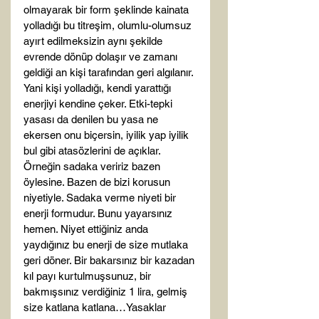
olmayarak bir form şeklinde kainata 
yolladığı bu titreşim, olumlu-olumsuz 
ayırt edilmeksizin aynı şekilde 
evrende dönüp dolaşır ve zamanı 
geldiği an kişi tarafından geri algılanır. 
Yani kişi yolladığı, kendi yarattığı 
enerjiyi kendine çeker. Etki-tepki 
yasası da denilen bu yasa ne 
ekersen onu biçersin, iyilik yap iyilik 
bul gibi atasözlerini de açıklar. 
Örneğin sadaka veririz bazen 
öylesine. Bazen de bizi korusun 
niyetiyle. Sadaka verme niyeti bir 
enerji formudur. Bunu yayarsınız 
hemen. Niyet ettiğiniz anda 
yaydığınız bu enerji de size mutlaka 
geri döner. Bir bakarsınız bir kazadan 
kıl payı kurtulmuşsunuz, bir 
bakmışsınız verdiğiniz 1 lira, gelmiş 
size katlana katlana…Yasaklar 