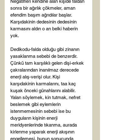
Negatifleri kendine alan kişide faldan 
sonra bir ağırlık çökmeler, aman 
efendim başım ağrıdılar başlar. 
Karşıdakinin dedesinin dedesinin 
karmasını aldın o an belki haberin 
yok.

Dedikodu-falda olduğu gibi zinanın 
yasaklanma sebebi de benzerdir. 
Çünkü tam karşılıklı gelen dişi-erkek 
çakralarından inanılmaz derecede 
enerji alış-verişi olur. Kişi 
karşıdakinin karmalarını, taa kaç 
kuşak önceki günahlarını alabilir. 
Yalan söylemek, kin tutmak, nefret 
beslemek gibi eylemlerin 
istenmemesinin sebebi ise bu 
duyguların kişinin enerji 
meridyenlerinde tıkanma, aurada 
kirlenme yaparak enerji akışının 
engellemesi, bunun sonucunda 