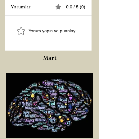
Yorumlar
0.0 / 5 (0)
Z RAPORU
Hoş Geldin 2026!
Yorum yapın ve puanlayın...
Mart