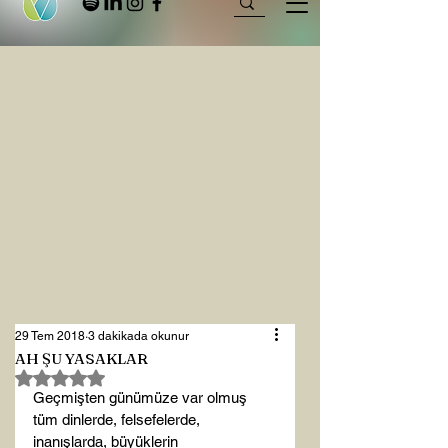
29 Tem 2018
3 dakikada okunur
AH ŞU YASAKLAR
5 üzerinden NaN yıldız
Geçmişten günümüze var olmuş 
tüm dinlerde, felsefelerde, 
inanışlarda, büyüklerin 