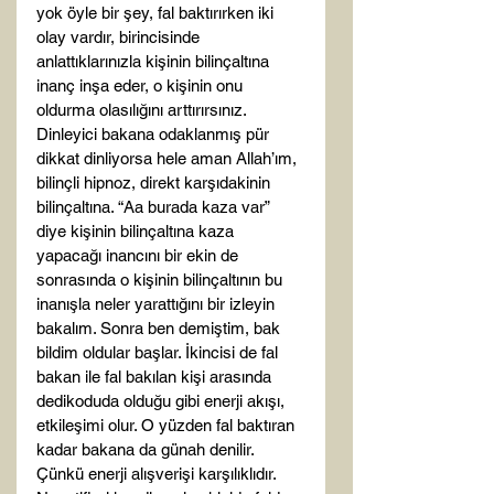
yok öyle bir şey, fal baktırırken iki 
olay vardır, birincisinde 
anlattıklarınızla kişinin bilinçaltına 
inanç inşa eder, o kişinin onu 
oldurma olasılığını arttırırsınız. 
Dinleyici bakana odaklanmış pür 
dikkat dinliyorsa hele aman Allah’ım, 
bilinçli hipnoz, direkt karşıdakinin 
bilinçaltına. “Aa burada kaza var” 
diye kişinin bilinçaltına kaza 
yapacağı inancını bir ekin de 
sonrasında o kişinin bilinçaltının bu 
inanışla neler yarattığını bir izleyin 
bakalım. Sonra ben demiştim, bak 
bildim oldular başlar. İkincisi de fal 
bakan ile fal bakılan kişi arasında 
dedikoduda olduğu gibi enerji akışı, 
etkileşimi olur. O yüzden fal baktıran 
kadar bakana da günah denilir. 
Çünkü enerji alışverişi karşılıklıdır. 