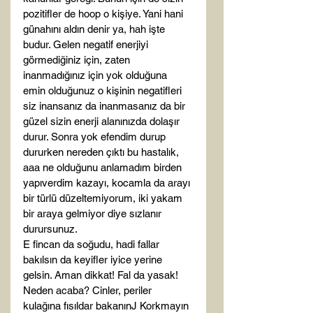
pozitifler de hoop o kişiye. Yani hani 
günahını aldın denir ya, hah işte 
budur. Gelen negatif enerjiyi 
görmediğiniz için, zaten 
inanmadığınız için yok olduğuna 
emin olduğunuz o kişinin negatifleri 
siz inansanız da inanmasanız da bir 
güzel sizin enerji alanınızda dolaşır 
durur. Sonra yok efendim durup 
dururken nereden çıktı bu hastalık, 
aaa ne olduğunu anlamadım birden 
yapıverdim kazayı, kocamla da arayı 
bir türlü düzeltemiyorum, iki yakam 
bir araya gelmiyor diye sızlanır 
durursunuz.

E fincan da soğudu, hadi fallar 
bakılsın da keyifler iyice yerine 
gelsin. Aman dikkat! Fal da yasak! 
Neden acaba? Cinler, periler 
kulağına fısıldar bakanınJ Korkmayın 