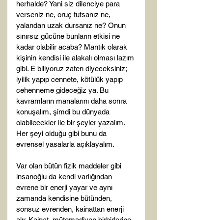
herhalde? Yani siz dilenciye para 
verseniz ne, oruç tutsanız ne, 
yalandan uzak dursanız ne? Onun 
sınırsız gücüne bunların etkisi ne 
kadar olabilir acaba? Mantık olarak 
kişinin kendisi ile alakalı olması lazım 
gibi. E biliyoruz zaten diyeceksiniz; 
iyilik yapıp cennete, kötülük yapıp 
cehenneme gideceğiz ya. Bu 
kavramların manalarını daha sonra 
konuşalım, şimdi bu dünyada 
olabilecekler ile bir şeyler yazalım. 
Her şeyi olduğu gibi bunu da 
evrensel yasalarla açıklayalım.

Var olan bütün fizik maddeler gibi 
insanoğlu da kendi varlığından 
evrene bir enerji yayar ve aynı 
zamanda kendisine bütünden, 
sonsuz evrenden, kainattan enerji 
alır. Kainat, mütemadiyen birbirlerine 