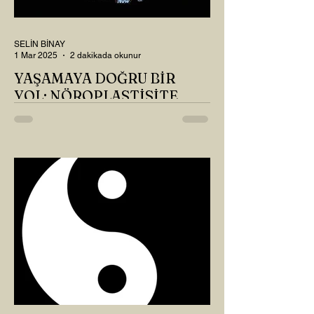
SELİN BİNAY
1 Mar 2025
2 dakikada okunur
YAŞAMAYA DOĞRU BİR
YOL: NÖROPLASTİSİTE
Çaylarımızı kahvelerimizi içtik, geçen ayki
soruları bir güzel düşündük mü Canım
Okur? Hayatta mı kalmışız, hayatı mı
yaşamışız sence?...