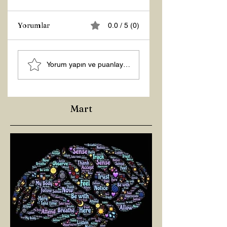
Yorumlar
0.0 / 5 (0)
MANEVİ
Şubat “Daha İyi
Yorum yapın ve puanlayın...
AYDINLANMA...
Hissetme”
Çalışması
Mart