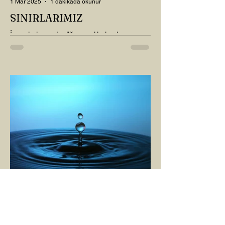
1 Mar 2025
1 dakikada okunur
SINIRLARIMIZ
İnsanlarla ya da diğer canlılarla olan
ilişkilerimizde var olan tüm sınırlarımız da,
tıpkı bu yazı için seçtiğim bu fotoğraf
karesinde...
AHU BİRLİK
1 Mar 2025
2 dakikada okunur
ANDA OLMAK YA DA