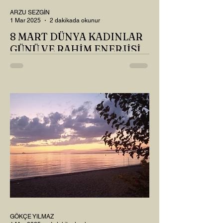
ARZU SEZGİN
1 Mar 2025
2 dakikada okunur
8 MART DÜNYA KADINLAR
GÜNÜ VE RAHİM ENERJİSİ
Kadın, RAHİM enerjisinin yüce sahibi. O
kadar yüce bir güce sahip ki, maalesef ki
sadece çocuk doğurmakla
ilişkilendirdiğimiz, oysaki...
GÖKÇE YILMAZ