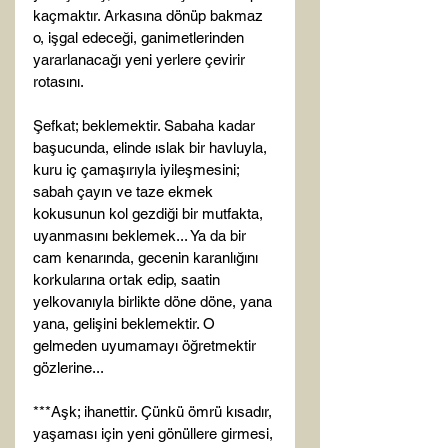
kaçmaktır. Arkasına dönüp bakmaz 
o, işgal edeceği, ganimetlerinden 
yararlanacağı yeni yerlere çevirir 
rotasını.

Şefkat; beklemektir. Sabaha kadar 
başucunda, elinde ıslak bir havluyla, 
kuru iç çamaşırıyla iyileşmesini; 
sabah çayın ve taze ekmek 
kokusunun kol gezdiği bir mutfakta, 
uyanmasını beklemek... Ya da bir 
cam kenarında, gecenin karanlığını 
korkularına ortak edip, saatin 
yelkovanıyla birlikte döne döne, yana 
yana, gelişini beklemektir. O 
gelmeden uyumamayı öğretmektir 
gözlerine...

***Aşk; ihanettir. Çünkü ömrü kısadır, 
yaşaması için yeni gönüllere girmesi, 