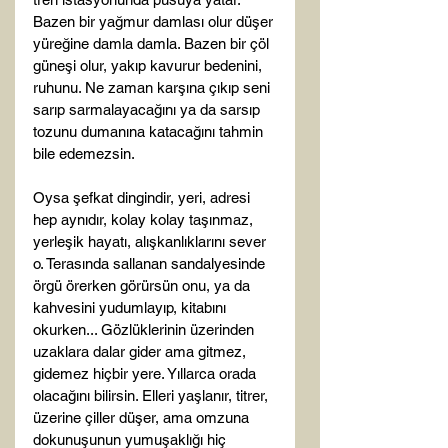
Bazen bir yağmur damlası olur düşer 
yüreğine damla damla. Bazen bir çöl 
güneşi olur, yakıp kavurur bedenini, 
ruhunu. Ne zaman karşına çıkıp seni 
sarıp sarmalayacağını ya da sarsıp 
tozunu dumanına katacağını tahmin 
bile edemezsin.

Oysa şefkat dingindir, yeri, adresi 
hep aynıdır, kolay kolay taşınmaz, 
yerleşik hayatı, alışkanlıklarını sever 
o. Terasında sallanan sandalyesinde 
örgü örerken görürsün onu, ya da 
kahvesini yudumlayıp, kitabını 
okurken... Gözlüklerinin üzerinden 
uzaklara dalar gider ama gitmez, 
gidemez hiçbir yere. Yıllarca orada 
olacağını bilirsin. Elleri yaşlanır, titrer, 
üzerine çiller düşer, ama omzuna 
dokunuşunun yumuşaklığı hiç 