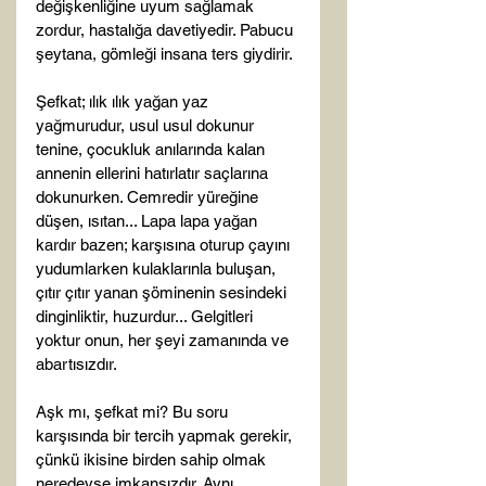
değişkenliğine uyum sağlamak 
zordur, hastalığa davetiyedir. Pabucu 
şeytana, gömleği insana ters giydirir.

Şefkat; ılık ılık yağan yaz 
yağmurudur, usul usul dokunur 
tenine, çocukluk anılarında kalan 
annenin ellerini hatırlatır saçlarına 
dokunurken. Cemredir yüreğine 
düşen, ısıtan... Lapa lapa yağan 
kardır bazen; karşısına oturup çayını 
yudumlarken kulaklarınla buluşan, 
çıtır çıtır yanan şöminenin sesindeki 
dinginliktir, huzurdur... Gelgitleri 
yoktur onun, her şeyi zamanında ve 
abartısızdır.

Aşk mı, şefkat mi? Bu soru 
karşısında bir tercih yapmak gerekir, 
çünkü ikisine birden sahip olmak 
neredeyse imkansızdır. Aynı 