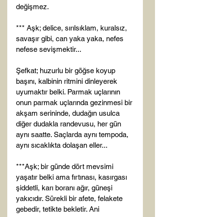
değişmez.

*** Aşk; delice, sırılsıklam, kuralsız, 
savaşır gibi, can yaka yaka, nefes 
nefese sevişmektir...

Şefkat; huzurlu bir göğse koyup 
başını, kalbinin ritmini dinleyerek 
uyumaktır belki. Parmak uçlarının 
onun parmak uçlarında gezinmesi bir 
akşam serininde, dudağın usulca 
diğer dudakla randevusu, her gün 
aynı saatte. Saçlarda aynı tempoda, 
aynı sıcaklıkta dolaşan eller...

***Aşk; bir günde dört mevsimi 
yaşatır belki ama fırtınası, kasırgası 
şiddetli, karı boranı ağır, güneşi 
yakıcıdır. Sürekli bir afete, felakete 
gebedir, tetikte bekletir. Ani 