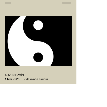
Çaylarımızı kahvelerimizi içtik, geçen ayki
soruları bir güzel düşündük mü Canım
Okur? Hayatta mı kalmışız, hayatı mı
yaşamışız sence?...
ARZU SEZGİN
1 Mar 2025
2 dakikada okunur
8 MART DÜNYA KADINLAR
GÜNÜ VE RAHİM ENERJİSİ
Kadın, RAHİM enerjisinin yüce sahibi. O
kadar yüce bir güce sahip ki, maalesef ki