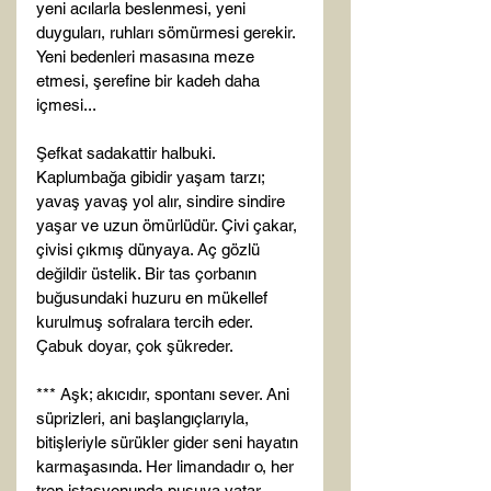
yeni acılarla beslenmesi, yeni 
duyguları, ruhları sömürmesi gerekir. 
Yeni bedenleri masasına meze 
etmesi, şerefine bir kadeh daha 
içmesi...

Şefkat sadakattir halbuki. 
Kaplumbağa gibidir yaşam tarzı; 
yavaş yavaş yol alır, sindire sindire 
yaşar ve uzun ömürlüdür. Çivi çakar, 
çivisi çıkmış dünyaya. Aç gözlü 
değildir üstelik. Bir tas çorbanın 
buğusundaki huzuru en mükellef 
kurulmuş sofralara tercih eder. 
Çabuk doyar, çok şükreder.

*** Aşk; akıcıdır, spontanı sever. Ani 
süprizleri, ani başlangıçlarıyla, 
bitişleriyle sürükler gider seni hayatın 
karmaşasında. Her limandadır o, her 
tren istasyonunda pusuya yatar. 