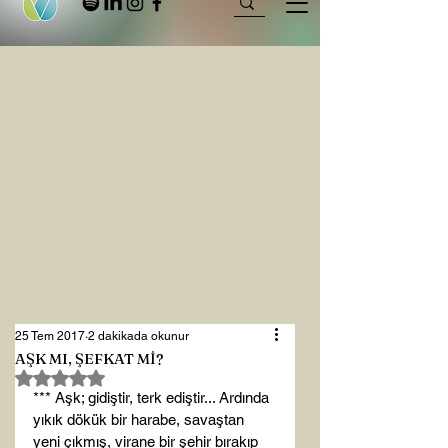
25 Tem 2017
2 dakikada okunur
AŞK MI, ŞEFKAT Mİ?
5 üzerinden NaN yıldız
*** Aşk; gidiştir, terk ediştir... Ardında 
yıkık dökük bir harabe, savaştan 
yeni çıkmış, virane bir şehir bırakıp 