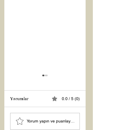
Yorumlar
0.0 / 5 (0)
MANEVİ
Şubat “Daha İyi
Yorum yapın ve puanlayın...
AYDINLANMA...
Hissetme”
Çalışması