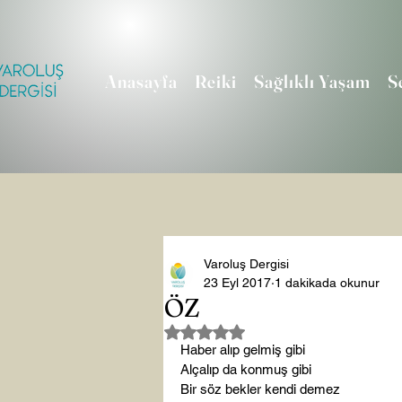
Anasayfa
Reiki
Sağlıklı Yaşam
S
Varoluş Dergisi
23 Eyl 2017
1 dakikada okunur
ÖZ
5 üzerinden NaN yıldız
Haber alıp gelmiş gibi

Alçalıp da konmuş gibi

Bir söz bekler kendi demez
