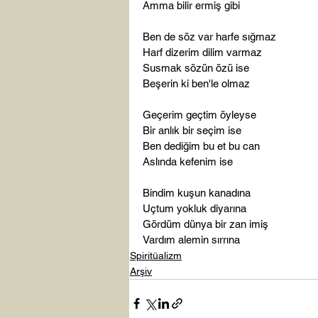
Amma bilir ermiş gibi

Ben de söz var harfe sığmaz

Harf dizerim dilim varmaz

Susmak sözün özü ise

Beşerin ki ben'le olmaz

Geçerim geçtim öyleyse

Bir anlık bir seçim ise

Ben dediğim bu et bu can

Aslında kefenim ise

Bindim kuşun kanadına

Uçtum yokluk diyarına

Gördüm dünya bir zan imiş

Vardım alemin sırrına
Spiritüalizm
Arşiv