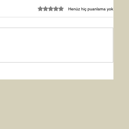
5 üzerinden 0 yıldız
Henüz hiç puanlama yok