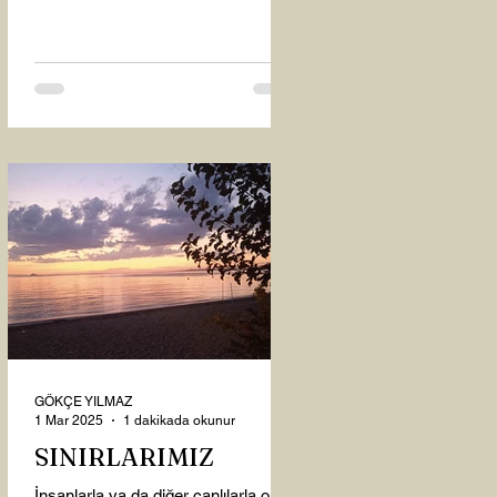
oysaki...
GÖKÇE YILMAZ
1 Mar 2025
1 dakikada okunur
SINIRLARIMIZ
İnsanlarla ya da diğer canlılarla olan