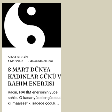
ARZU SEZGİN
1 Mar 2025
2 dakikada okunur
8 MART DÜNYA
KADINLAR GÜNÜ VE
RAHİM ENERJİSİ
Kadın, RAHİM enerjisinin yüce
sahibi. O kadar yüce bir güce sahip
ki, maalesef ki sadece çocuk
doğurmakla ilişkilendirdiğimiz,