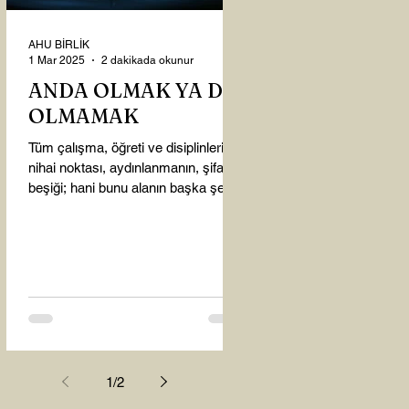
AHU BİRLİK
1 Mar 2025
2 dakikada okunur
ANDA OLMAK YA DA
OLMAMAK
Tüm çalışma, öğreti ve disiplinlerin
nihai noktası, aydınlanmanın, şifanın
beşiği; hani bunu alanın başka şey
almasına gerek kalmadı...
1
/
2