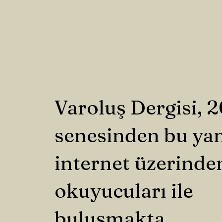
Varoluş Dergisi, 
senesinden bu ya
internet üzerinde
okuyucuları ile
buluşmakta.