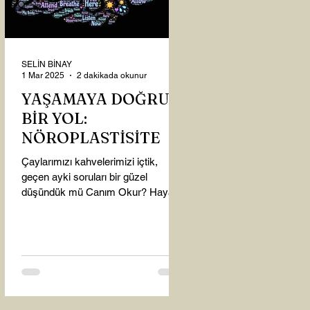
SELİN BİNAY
1 Mar 2025
2 dakikada okunur
YAŞAMAYA DOĞRU
BİR YOL:
NÖROPLASTİSİTE
Çaylarımızı kahvelerimizi içtik,
geçen ayki soruları bir güzel
düşündük mü Canım Okur? Hayatta
mı kalmışız, hayatı mı yaşamışız
sence?...