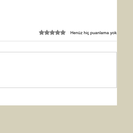
5 üzerinden 0 yıldız
Henüz hiç puanlama yok