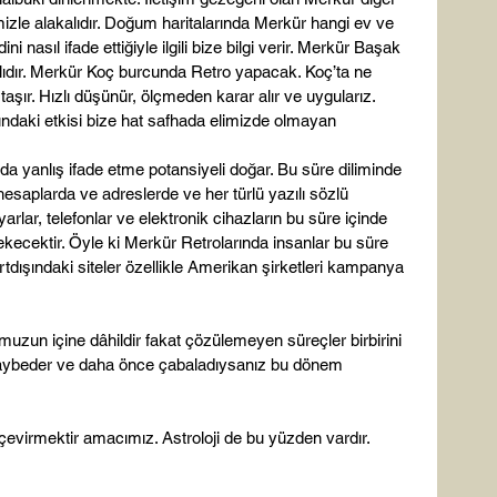
ğimizle alakalıdır. Doğum haritalarında Merkür hangi ev ve 
ni nasıl ifade ettiğiyle ilgili bize bilgi verir. Merkür Başak 
rarlıdır. Merkür Koç burcunda Retro yapacak. Koç’ta ne 
ği taşır. Hızlı düşünür, ölçmeden karar alır ve uygularız. 
undaki etkisi bize hat safhada elimizde olmayan 
a yanlış ifade etme potansiyeli doğar. Bu süre diliminde 
hesaplarda ve adreslerde ve her türlü yazılı sözlü 
ayarlar, telefonlar ve elektronik cihazların bu süre içinde 
kecektir. Öyle ki Merkür Retrolarında insanlar bu süre 
rtdışındaki siteler özellikle Amerikan şirketleri kampanya 
muzun içine dâhildir fakat çözülemeyen süreçler birbirini 
 kaybeder ve daha önce çabaladıysanız bu dönem 
 çevirmektir amacımız. Astroloji de bu yüzden vardır.
