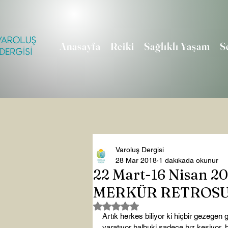
Anasayfa
Reiki
Sağlıklı Yaşam
S
Varoluş Dergisi
28 Mar 2018
1 dakikada okunur
22 Mart-16 Nisan 
MERKÜR RETROS
5 üzerinden NaN yıldız
Artık herkes biliyor ki hiçbir gezegen g
yaratıyor halbuki sadece hız kesiyor, 