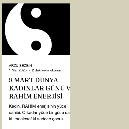
ARZU SEZGİN
1 Mar 2025
2 dakikada okunur
8 MART DÜNYA
KADINLAR GÜNÜ VE
RAHİM ENERJİSİ
Kadın, RAHİM enerjisinin yüce
sahibi. O kadar yüce bir güce sahip
ki, maalesef ki sadece çocuk
doğurmakla ilişkilendirdiğimiz,