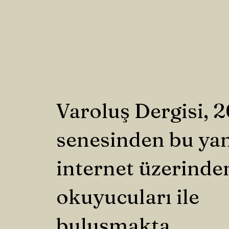
Varoluş Dergisi, 
senesinden bu ya
internet üzerinde
okuyucuları ile
buluşmakta.