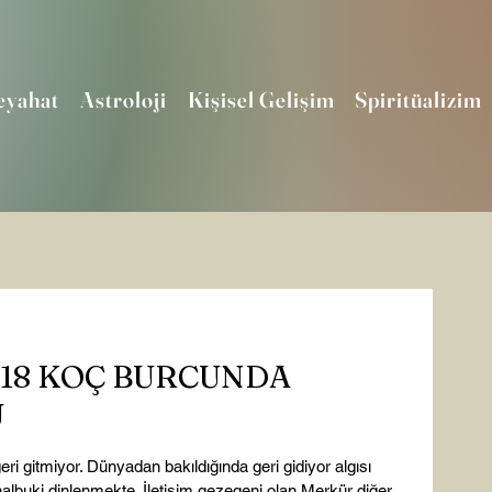
eyahat
Astroloji
Kişisel Gelişim
Spiritüalizim
2018 KOÇ BURCUNDA
U
eri gitmiyor. Dünyadan bakıldığında geri gidiyor algısı 
halbuki dinlenmekte. İletişim gezegeni olan Merkür diğer 