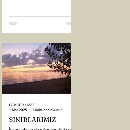
oysaki...
GÖKÇE YILMAZ
1 Mar 2025
1 dakikada okunur
SINIRLARIMIZ
İnsanlarla ya da diğer canlılarla olan