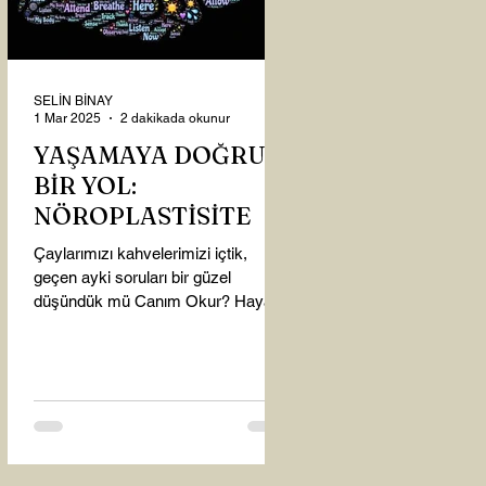
SELİN BİNAY
1 Mar 2025
2 dakikada okunur
YAŞAMAYA DOĞRU
BİR YOL:
NÖROPLASTİSİTE
Çaylarımızı kahvelerimizi içtik,
geçen ayki soruları bir güzel
düşündük mü Canım Okur? Hayatta
mı kalmışız, hayatı mı yaşamışız
sence?...