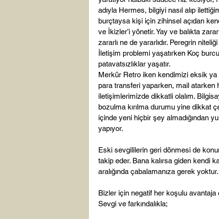
adıyla Hermes, bilgiyi nasıl alıp iletti
burçtaysa kişi için zihinsel açıdan kendi
ve İkizler’i yönetir. Yay ve balıkta za
zararlı ne de yararlıdır. Peregrin niteli
İletişim problemi yaşatırken Koç burc
patavatsızlıklar yaşatır.

Merkür Retro iken kendimizi eksik ya d
para transferi yaparken, mail atarken 
iletişimlerimizde dikkatli olalım. Bilgis
bozulma kırılma durumu yine dikkat çe
içinde yeni hiçbir şey almadığından yu
yapıyor.

Eski sevgililerin geri dönmesi de konu
takip eder. Bana kalırsa giden kendi
aralığında çabalamanıza gerek yoktur.

Bizler için negatif her koşulu avantaja
Sevgi ve farkındalıkla;
