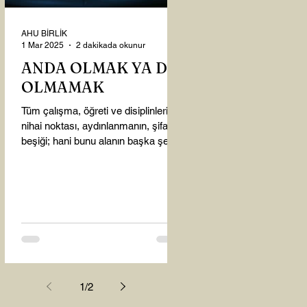
AHU BİRLİK
1 Mar 2025
2 dakikada okunur
ANDA OLMAK YA DA
OLMAMAK
Tüm çalışma, öğreti ve disiplinlerin
nihai noktası, aydınlanmanın, şifanın
beşiği; hani bunu alanın başka şey
almasına gerek kalmadı...
1
/
2