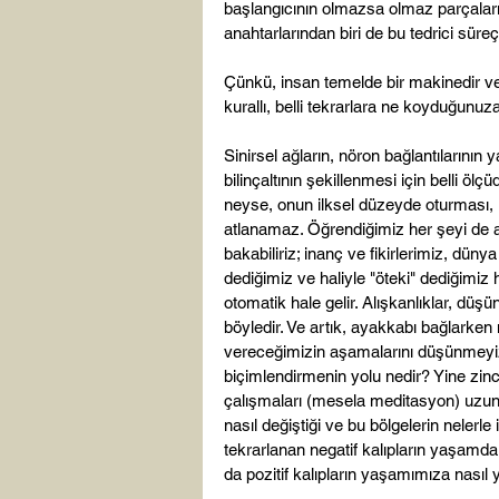
başlangıcının olmazsa olmaz parçalar
anahtarlarından biri de bu tedrici süreçle
Çünkü, insan temelde bir makinedir ve
kurallı, belli tekrarlara ne koyduğunuza 
Sinirsel ağların, nöron bağlantılarının
bilinçaltının şekillenmesi için belli ölç
neyse, onun ilksel düzeyde oturması,
atlanamaz. Öğrendiğimiz her şeyi de a
bakabiliriz; inanç ve fikirlerimiz, dün
dediğimiz ve haliyle "öteki" dediğimiz h
otomatik hale gelir. Alışkanlıklar, düş
böyledir. Ve artık, ayakkabı bağlarken 
vereceğimizin aşamalarını düşünmeyiz, 
biçimlendirmenin yolu nedir? Yine zincir
çalışmaları (mesela meditasyon) uzun sü
nasıl değiştiği ve bu bölgelerin nelerle 
tekrarlanan negatif kalıpların yaşamda n
da pozitif kalıpların yaşamımıza nasıl y