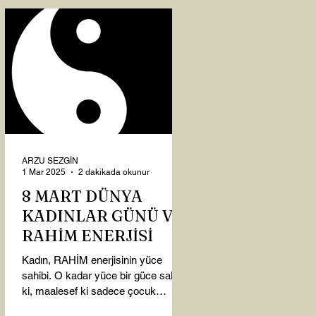
ARZU SEZGİN
1 Mar 2025
2 dakikada okunur
8 MART DÜNYA
KADINLAR GÜNÜ VE
RAHİM ENERJİSİ
Kadın, RAHİM enerjisinin yüce
sahibi. O kadar yüce bir güce sahip
ki, maalesef ki sadece çocuk
doğurmakla ilişkilendirdiğimiz,