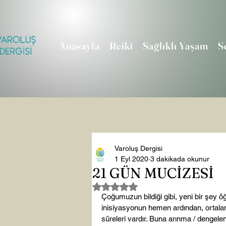
Anasayfa
Reiki
Sağlıklı Yaşam
S
Varoluş Dergisi
1 Eyl 2020
3 dakikada okunur
21 GÜN MUCİZESİ
5 üzerinden NaN yıldız
Çoğumuzun bildiği gibi, yeni bir şey öğr
inisiyasyonun hemen ardından, ortalam
süreleri vardır. Buna arınma / dengelenme