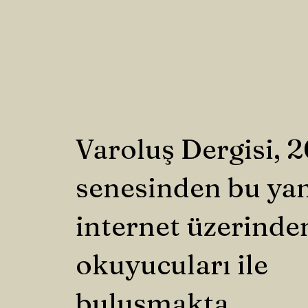
Varoluş Dergisi, 
senesinden bu ya
internet üzerinde
okuyucuları ile
buluşmakta.