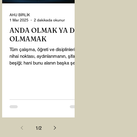
AHU BİRLİK
1 Mar 2025
2 dakikada okunur
ANDA OLMAK YA DA
OLMAMAK
Tüm çalışma, öğreti ve disiplinlerin
nihai noktası, aydınlanmanın, şifanın
beşiği; hani bunu alanın başka şey
almasına gerek kalmadı...
1
/
2