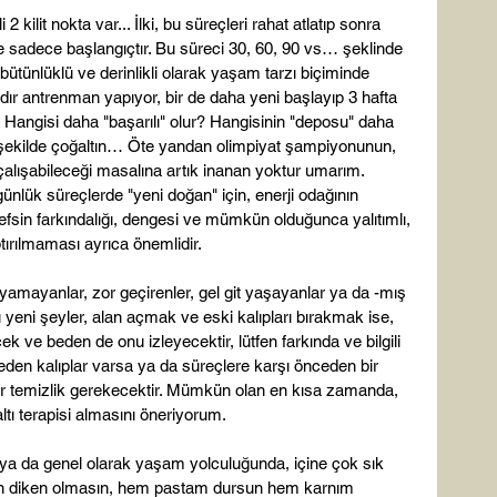
ilit nokta var... İlki, bu süreçleri rahat atlatıp sonra 
e sadece başlangıçtır. Bu süreci 30, 60, 90 vs… şeklinde 
 bütünlüklü ve derinlikli olarak yaşam tarzı biçiminde 
ardır antrenman yapıyor, bir de daha yeni başlayıp 3 hafta 
. Hangisi daha "başarılı" olur? Hangisinin "deposu" daha 
iz şekilde çoğaltın… Öte yandan olimpiyat şampiyonunun, 
lışabileceği masalına artık inanan yoktur umarım. 
günlük süreçlerde "yeni doğan" için, enerji odağının 
sin farkındalığı, dengesi ve mümkün olduğunca yalıtımlı, 
rılmaması ayrıca önemlidir.

yamayanlar, zor geçirenler, gel git yaşayanlar ya da -mış 
u yeni şeyler, alan açmak ve eski kalıpları bırakmak ise, 
ek ve beden de onu izleyecektir, lütfen farkında ve bilgili 
e eden kalıplar varsa ya da süreçlere karşı önceden bir 
 bir temizlik gerekecektir. Mümkün olan en kısa zamanda, 
tı terapisi almasını öneriyorum.

 ya da genel olarak yaşam yolculuğunda, içine çok sık 
sun diken olmasın, hem pastam dursun hem karnım 