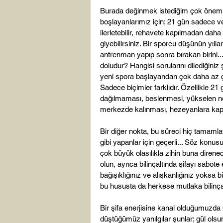
Burada değinmek istediğim çok önemli 2 k
boşlayanlarımız için; 21 gün sadece v
ilerletebilir, rehavete kapılmadan daha
giyebilirsiniz. Bir sporcu düşünün yıll
antrenman yapıp sonra bırakan birini..
doludur? Hangisi sorularını dilediğin
yeni spora başlayandan çok daha az ça
Sadece biçimler farklıdır. Özellikle 21 
dağılmaması, beslenmesi, yükselen nef
merkezde kalınması, hezeyanlara kaptı
Bir diğer nokta, bu süreci hiç tamamla
gibi yapanlar için geçerli... Söz konus
çok büyük olasılıkla zihin buna direnec
olun, ayrıca bilinçaltında şifayı sabot
bağışıklığınız ve alışkanlığınız yoksa
bu hususta da herkese mutlaka bilinçal
Bir şifa enerjisine kanal olduğumuzda
düştüğümüz yanılgılar şunlar; gül ol