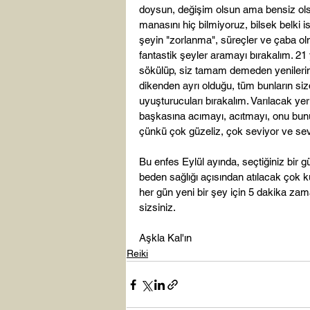
doysun, değişim olsun ama bensiz olsu
manasını hiç bilmiyoruz, bilsek belki i
şeyin "zorlanma", süreçler ve çaba ol
fantastik şeyler aramayı bırakalım. 2
sökülüp, siz tamam demeden yenilerinin
dikenden ayrı olduğu, tüm bunların si
uyuşturucuları bırakalım. Varılacak yeri
başkasına acımayı, acıtmayı, onu bunu 
çünkü çok güzeliz, çok seviyor ve sevi
Bu enfes Eylül ayında, seçtiğiniz bir gü
beden sağlığı açısından atılacak çok
her gün yeni bir şey için 5 dakika zama
sizsiniz.

Aşkla Kal'ın
Reiki