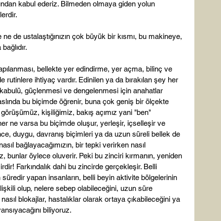
ından kabul ederiz. Bilmeden olmaya giden yolun 
rdir.

 ne de ustalaştığınızın çok büyük bir kısmı, bu makineye, 
bağlıdır.

 yapılanması, bellekte yer edindirme, yer açma, bilinç ve 
üde rutinlere ihtiyaç vardır. Edinilen ya da bırakılan şey her 
 kabulü, güçlenmesi ve dengelenmesi için anahatlar 
slında bu biçimde öğrenir, buna çok geniş bir ölçekte 
ya görüşümüz, kişiliğimiz, bakış açımız yani "ben" 
er ne varsa bu biçimde oluşur, yerleşir, içselleşir ve 
ünce, duygu, davranış biçimleri ya da uzun süreli bellek de 
nasıl bağlayacağımızın, bir tepki verirken nasıl 
bunlar öylece oluverir. Peki bu zinciri kırmanın, yeniden 
dir! Farkındalık dahi bu zincirde gerçekleşir. Belli 
redir yapan insanların, belli beyin aktivite bölgelerinin 
ilişkili olup, nelere sebep olabileceğini, uzun süre 
asıl blokajlar, hastalıklar olarak ortaya çıkabileceğini ya 
ansıyacağını biliyoruz.
