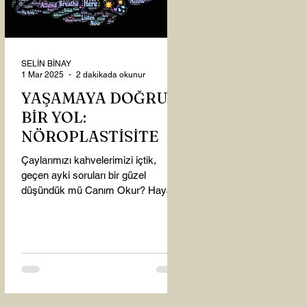
SELİN BİNAY
1 Mar 2025
2 dakikada okunur
YAŞAMAYA DOĞRU
BİR YOL:
NÖROPLASTİSİTE
Çaylarımızı kahvelerimizi içtik,
geçen ayki soruları bir güzel
düşündük mü Canım Okur? Hayatta
mı kalmışız, hayatı mı yaşamışız
sence?...