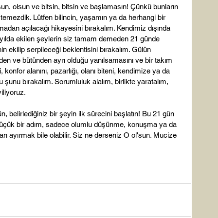
n, olsun ve bitsin, bitsin ve başlamasın! Çünkü bunların 
stemezdik. Lütfen bilincin, yaşamın ya da herhangi bir 
madan açılacağı hikayesini bırakalım. Kendimiz dışında 
1 yılda ekilen şeylerin siz tamam demeden 21 günde 
 ekilip serpileceği beklentisini bırakalım. Gülün 
zden ve bütünden ayrı olduğu yanılsamasını ve bir takım 
, konfor alanını, pazarlığı, olanı biteni, kendimize ya da 
şunu bırakalım. Sorumluluk alalım, birlikte yaratalım, 
liyoruz.

n, belirlediğiniz bir şeyin ilk sürecini başlatın! Bu 21 gün 
 küçük bir adım, sadece olumlu düşünme, konuşma ya da 
n ayırmak bile olabilir. Siz ne derseniz O ol'sun. Mucize 