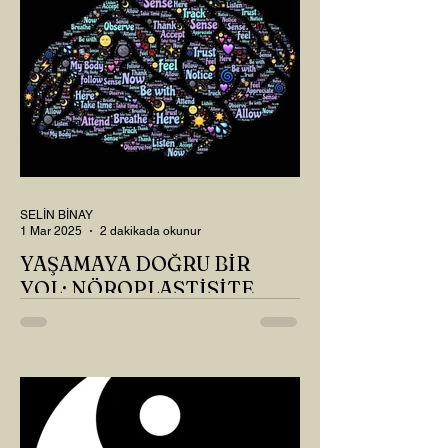
SELİN BİNAY
1 Mar 2025
2 dakikada okunur
YAŞAMAYA DOĞRU BİR
YOL: NÖROPLASTİSİTE
Çaylarımızı kahvelerimizi içtik, geçen ayki
soruları bir güzel düşündük mü Canım
Okur? Hayatta mı kalmışız, hayatı mı
yaşamışız sence?...