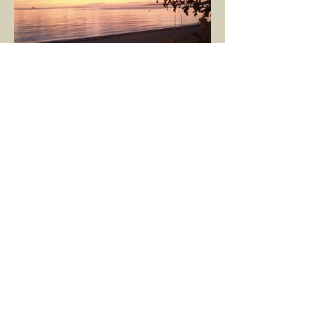
GÖKÇE YILMAZ
1 Mar 2025
1 dakikada okunur
SINIRLARIMIZ
İnsanlarla ya da diğer canlılarla olan
ilişkilerimizde var olan tüm sınırlarımız da,
tıpkı bu yazı için seçtiğim bu fotoğraf
karesinde...