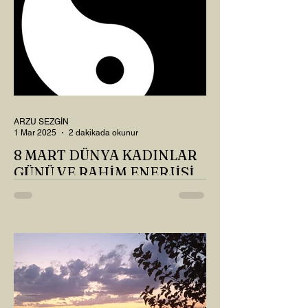
ARZU SEZGİN
1 Mar 2025
2 dakikada okunur
8 MART DÜNYA KADINLAR
GÜNÜ VE RAHİM ENERJİSİ
Kadın, RAHİM enerjisinin yüce sahibi. O
kadar yüce bir güce sahip ki, maalesef ki
sadece çocuk doğurmakla
ilişkilendirdiğimiz, oysaki...