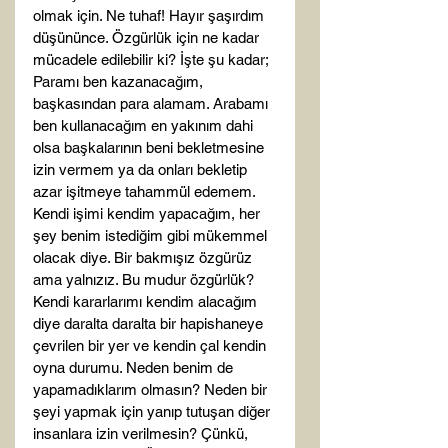
olmak için. Ne tuhaf! Hayır şaşırdım 
düşününce. Özgürlük için ne kadar 
mücadele edilebilir ki? İşte şu kadar; 
Paramı ben kazanacağım, 
başkasından para alamam. Arabamı 
ben kullanacağım en yakınım dahi 
olsa başkalarının beni bekletmesine 
izin vermem ya da onları bekletip 
azar işitmeye tahammül edemem. 
Kendi işimi kendim yapacağım, her 
şey benim istediğim gibi mükemmel 
olacak diye. Bir bakmışız özgürüz 
ama yalnızız. Bu mudur özgürlük? 
Kendi kararlarımı kendim alacağım 
diye daralta daralta bir hapishaneye 
çevrilen bir yer ve kendin çal kendin 
oyna durumu. Neden benim de 
yapamadıklarım olmasın? Neden bir 
şeyi yapmak için yanıp tutuşan diğer 
insanlara izin verilmesin? Çünkü, 