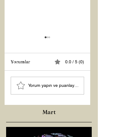
Yorumlar
0.0 / 5 (0)
MANEVİ
Şubat “Daha İyi
Yorum yapın ve puanlayın...
AYDINLANMA...
Hissetme”
Çalışması
Mart