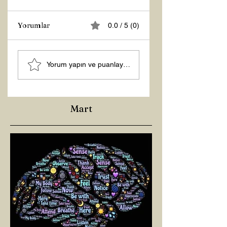
Yorumlar
0.0 / 5 (0)
MANEVİ
Şubat “Daha İyi
Yorum yapın ve puanlayın...
AYDINLANMA...
Hissetme”
Çalışması
Mart