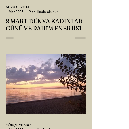
ARZU SEZGİN
1 Mar 2025
2 dakikada okunur
8 MART DÜNYA KADINLAR
GÜNÜ VE RAHİM ENERJİSİ
Kadın, RAHİM enerjisinin yüce sahibi. O
kadar yüce bir güce sahip ki, maalesef ki
sadece çocuk doğurmakla
ilişkilendirdiğimiz, oysaki...
GÖKÇE YILMAZ