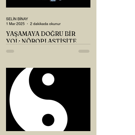
SELİN BİNAY
1 Mar 2025
2 dakikada okunur
YAŞAMAYA DOĞRU BİR
YOL: NÖROPLASTİSİTE
Çaylarımızı kahvelerimizi içtik, geçen ayki
soruları bir güzel düşündük mü Canım
Okur? Hayatta mı kalmışız, hayatı mı
yaşamışız sence?...