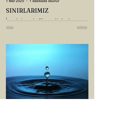
1 Mar 2025
1 dakikada okunur
SINIRLARIMIZ
İnsanlarla ya da diğer canlılarla olan
ilişkilerimizde var olan tüm sınırlarımız da,
tıpkı bu yazı için seçtiğim bu fotoğraf
karesinde...
AHU BİRLİK
1 Mar 2025
2 dakikada okunur
ANDA OLMAK YA DA