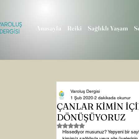
Anasayfa
Reiki
Sağlıklı Yaşam
S
Varoluş Dergisi
1 Şub 2020
2 dakikada okunur
ÇANLAR KİMİN İÇİ
DÖNÜŞÜYORUZ
5 üzerinden NaN yıldız
Hissediyor musunuz? Yepyeni bir sayfa 
kimimiz sağlığıyla veya aile üyelerinin