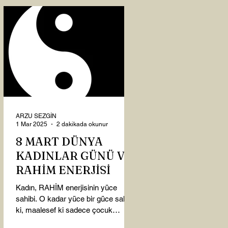
ARZU SEZGİN
1 Mar 2025
2 dakikada okunur
8 MART DÜNYA
KADINLAR GÜNÜ VE
RAHİM ENERJİSİ
Kadın, RAHİM enerjisinin yüce
sahibi. O kadar yüce bir güce sahip
ki, maalesef ki sadece çocuk
doğurmakla ilişkilendirdiğimiz,