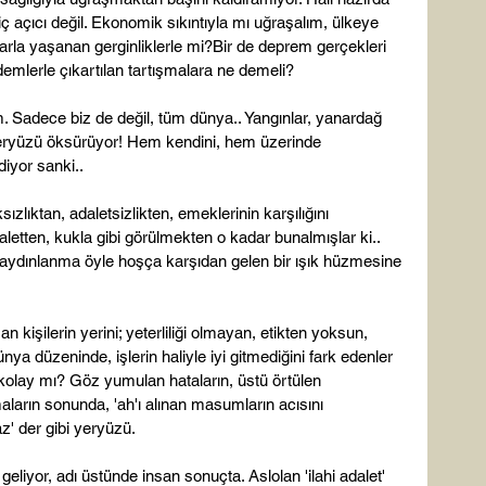
ç açıcı değil. Ekonomik sıkıntıyla mı uğraşalım, ülkeye 
arla yaşanan gerginliklerle mi?Bir de deprem gerçekleri 
emlerle çıkartılan tartışmalara ne demeli?

 Sadece biz de değil, tüm dünya.. Yangınlar, yanardağ 
 yeryüzü öksürüyor! Hem kendini, hem üzerinde 
iyor sanki..

zlıktan, adaletsizlikten, emeklerinin karşılığını 
etten, kukla gibi görülmekten o kadar bunalmışlar ki.. 
u aydınlanma öyle hoşça karşıdan gelen bir ışık hüzmesine 
an kişilerin yerini; yeterliliği olmayan, etikten yoksun, 
nya düzeninde, işlerin haliyle iyi gitmediğini fark edenler 
kolay mı? Göz yumulan hataların, üstü örtülen 
aların sonunda, 'ah'ı alınan masumların acısını 
 der gibi yeryüzü.

eliyor, adı üstünde insan sonuçta. Aslolan 'ilahi adalet' 