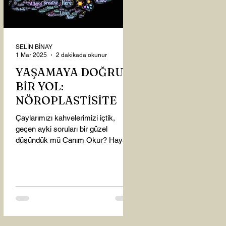
SELİN BİNAY
1 Mar 2025
2 dakikada okunur
YAŞAMAYA DOĞRU
BİR YOL:
NÖROPLASTİSİTE
Çaylarımızı kahvelerimizi içtik,
geçen ayki soruları bir güzel
düşündük mü Canım Okur? Hayatta
mı kalmışız, hayatı mı yaşamışız
sence?...