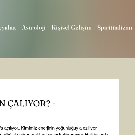
eyahat
Astroloji
Kişisel Gelişim
Spiritüalizim
N ÇALIYOR? -
açılıyor.. Kimimiz enerjinin yoğunluğuyla eziliyor, 
 sağlığıyla uğraşmaktan başını kaldıramıyor. Hali hazırda 