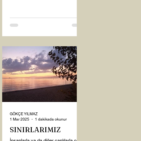
oysaki...
GÖKÇE YILMAZ
1 Mar 2025
1 dakikada okunur
SINIRLARIMIZ
İnsanlarla ya da diğer canlılarla olan