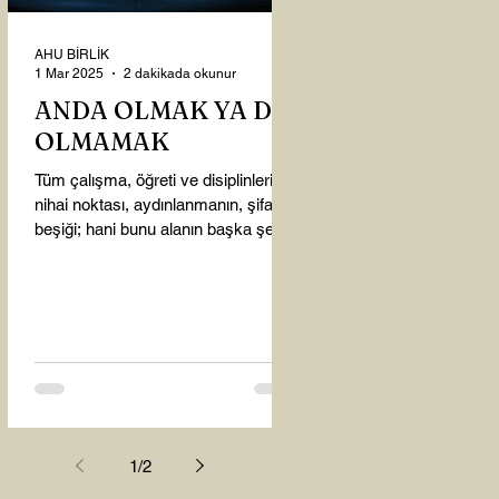
AHU BİRLİK
1 Mar 2025
2 dakikada okunur
ANDA OLMAK YA DA
OLMAMAK
Tüm çalışma, öğreti ve disiplinlerin
nihai noktası, aydınlanmanın, şifanın
beşiği; hani bunu alanın başka şey
almasına gerek kalmadı...
1
/
2