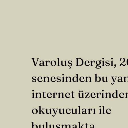
Varoluş Dergisi, 
senesinden bu ya
internet üzerinde
okuyucuları ile
buluşmakta.