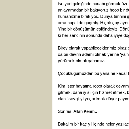
ise yeri geldiğinde hesabı görmek üze
anlayamadan bir bakıyoruz hoop bir düze
hümanizme bırakıyor.. Dünya tarihini 
ama hepsi de geçmiş. Hiçbir şey aynı k
Yine bir dönüşümün eşiğindeyiz. Dön
ki her sancının sonunda daha iyiye do
Birey olarak yapabileceklerimiz biraz s
da bir devrin adamı olmak yerine 'yaln
yürümek olmalı çabamız.

Çocukluğumuzdan bu yana ne kadar hissi
Kim ister hayatına robot olarak deva
gitmek, daha iyisi için hizmet etmek, 
olan ''sevgi''yi yeşertmek düşer payı
Sonrası Allah Kerim..

Bakalım bir kaç yıl içinde neler yazılac