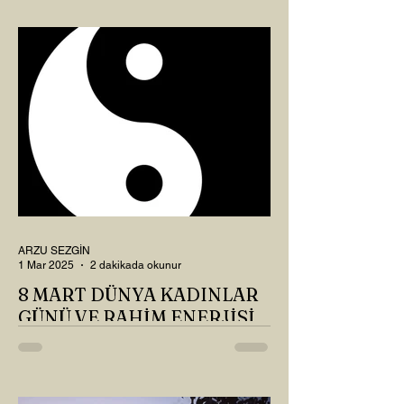
Okur? Hayatta mı kalmışız, hayatı mı
yaşamışız sence?...
ARZU SEZGİN
1 Mar 2025
2 dakikada okunur
8 MART DÜNYA KADINLAR
GÜNÜ VE RAHİM ENERJİSİ
Kadın, RAHİM enerjisinin yüce sahibi. O
kadar yüce bir güce sahip ki, maalesef ki
sadece çocuk doğurmakla