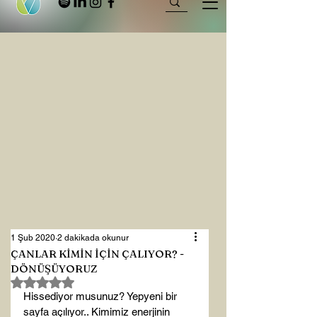
1 Şub 2020
2 dakikada okunur
ÇANLAR KİMİN İÇİN ÇALIYOR? -
DÖNÜŞÜYORUZ
5 üzerinden NaN yıldız
Hissediyor musunuz? Yepyeni bir 
sayfa açılıyor.. Kimimiz enerjinin 