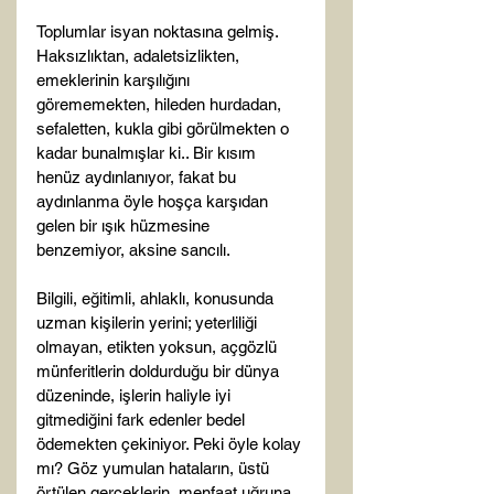
Toplumlar isyan noktasına gelmiş. 
Haksızlıktan, adaletsizlikten, 
emeklerinin karşılığını 
görememekten, hileden hurdadan, 
sefaletten, kukla gibi görülmekten o 
kadar bunalmışlar ki.. Bir kısım 
henüz aydınlanıyor, fakat bu 
aydınlanma öyle hoşça karşıdan 
gelen bir ışık hüzmesine 
benzemiyor, aksine sancılı.

Bilgili, eğitimli, ahlaklı, konusunda 
uzman kişilerin yerini; yeterliliği 
olmayan, etikten yoksun, açgözlü 
münferitlerin doldurduğu bir dünya 
düzeninde, işlerin haliyle iyi 
gitmediğini fark edenler bedel 
ödemekten çekiniyor. Peki öyle kolay 
mı? Göz yumulan hataların, üstü 
örtülen gerçeklerin, menfaat uğruna 