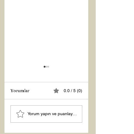
Yorumlar
0.0 / 5 (0)
MANEVİ
Şubat “Daha İyi
Yorum yapın ve puanlayın...
AYDINLANMA...
Hissetme”
Çalışması