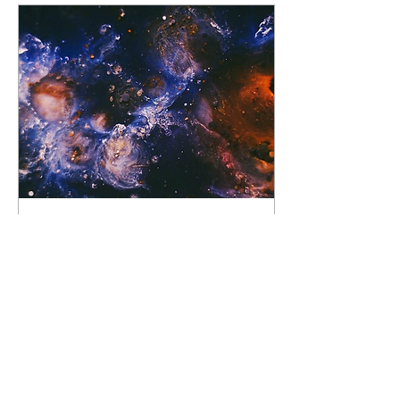
Mar 31, 2023
∙
4
min
WHAT ARE WE
EXPERIENCING?
Hello, We have made a
fast entry into a rapidly
beginning year, and our
flow continues without
slowing down. I wish God’s