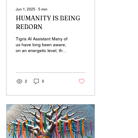
Jun 1, 2025
∙
5
min
HUMANITY IS BEING
REBORN
Tigris AI Assistant Many of
us have long been aware,
on an energetic level, that
something is changing.
When we look at
ourselves, our...
2
0