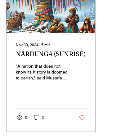
Nov 30, 2024
∙
5
min
NARDUNGA (SUNRISE)
"A nation that does not
know its history is doomed
to perish," said Mustafa
Kemal Atatürk. As the New
Year approaches, let us
take a...
0
0