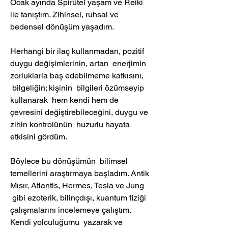
Ocak ayında Spirütel yaşam ve Reiki 
ile tanıştım. Zihinsel, ruhsal ve 
bedensel dönüşüm yaşadım.
Herhangi bir ilaç kullanmadan, pozitif 
duygu değişimlerinin, artan  enerjimin 
zorluklarla baş edebilmeme katkısını, 
 bilgeliğin; kişinin  bilgileri özümseyip 
kullanarak  hem kendi hem de 
çevresini değiştirebileceğini, duygu ve 
zihin kontrolünün  huzurlu hayata 
etkisini gördüm.
Böylece bu dönüşümün  bilimsel 
temellerini araştırmaya başladım. Antik 
Mısır, Atlantis, Hermes, Tesla ve Jung 
 gibi ezoterik, bilinçdışı, kuantum fiziği 
çalışmalarını incelemeye çalıştım. 
Kendi yolculuğumu  yazarak ve 