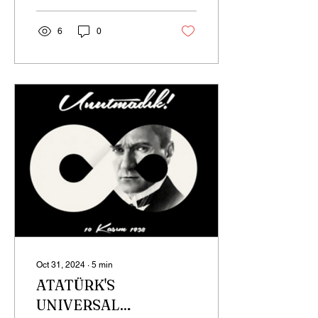
continues to burn you from
within as you...
6
0
Oct 31, 2024
∙
5
min
ATATÜRK'S
UNIVERSAL