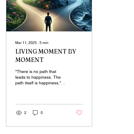
Mar 11, 2025
∙
5
min
LIVING MOMENT BY
MOMENT
"There is no path that
leads to happiness. The
path itself is happiness,"
says Buddha... The path
rises, falls, challenges,
nurtures, and...
2
0