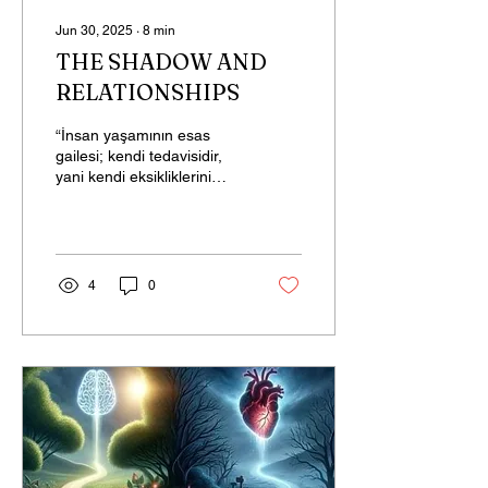
Jun 30, 2025
∙
8
min
THE SHADOW AND
RELATIONSHIPS
“İnsan yaşamının esas
gailesi; kendi tedavisidir,
yani kendi eksikliklerini
tamamlamak, çatışmalarını
çözümlemek ve...
4
0