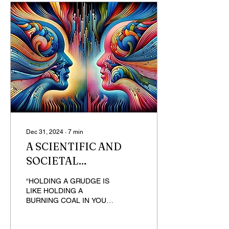
Dec 31, 2024
∙
7
min
A SCIENTIFIC AND
SOCIETAL
PERSPECTIVE ON
“HOLDING A GRUDGE IS
FORGIVENESS
LIKE HOLDING A
BURNING COAL IN YOUR
HAND TO THROW IT AT
OTHERS” (Buddha) It