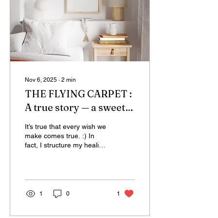
Nov 6, 2025
∙
2
min
THE FLYING CARPET :
A true story — a sweet
little memory that still
It’s true that every wish we
makes me smile
make comes true. :) In
fact, I structure my healing
whenever I recall it
sessions with the intention
of clearing away all the
obstacles that stand in the
way of a person’s wish —
so that both healing
1
0
1
happens and a wish
comes true. 🌸 Those who