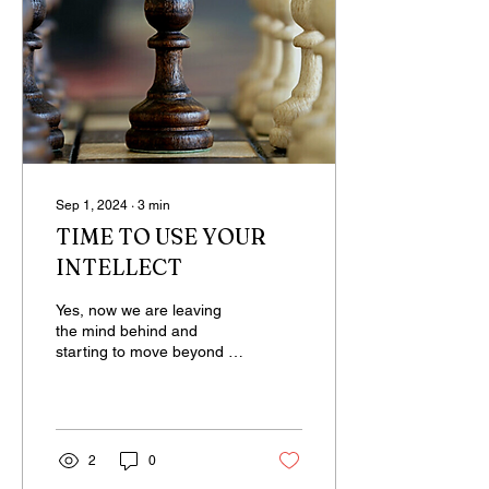
Sep 1, 2024
∙
3
min
TIME TO USE YOUR
INTELLECT
Yes, now we are leaving
the mind behind and
starting to move beyond it.
Beyond the mind is
intellect. It’s time to
activate our...
2
0