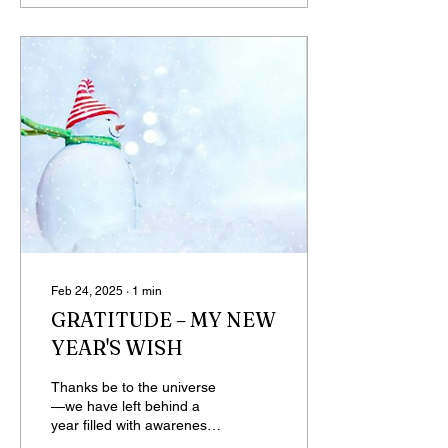
Feb 24, 2025
∙
1
min
GRATITUDE – MY NEW
YEAR'S WISH
Thanks be to the universe
—we have left behind a
year filled with awareness.
Through a month