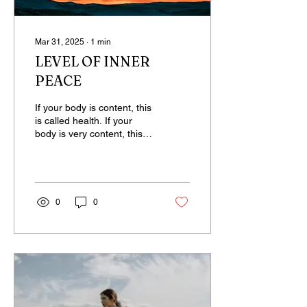
Mar 31, 2025
∙
1
min
LEVEL OF INNER
PEACE
If your body is content, this
is called health. If your
body is very content, this is
called delight. If your mind
is content, you are...
0
0