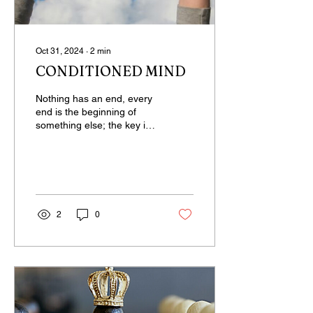
Oct 31, 2024
∙
2
min
CONDITIONED MIND
Nothing has an end, every
end is the beginning of
something else; the key is
not to cling to endings. Not
clinging to endings
means...
2
0