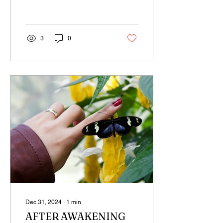
overflowing with such
consciousness, we found...
3
0
Dec 31, 2024
∙
1
min
AFTER AWAKENING