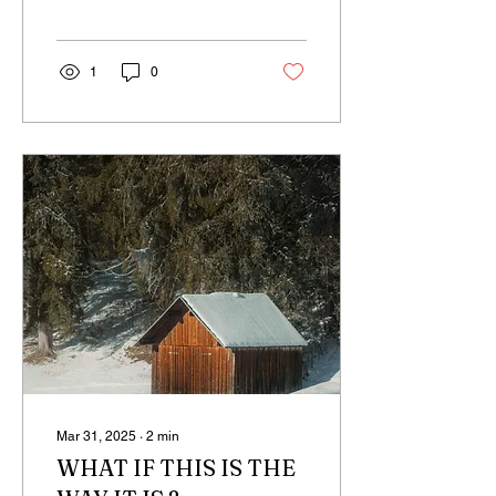
defended, yet the ego is a
tool created by...
1
0
Mar 31, 2025
∙
2
min
WHAT IF THIS IS THE