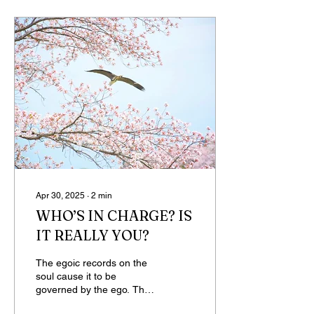
know my home know this
well: I rarely use
carpets.Every room —
except the living room — is
just plain parquet and
open space.But one day I
said to myself: “Let’s add a
little warmth to the
bedroom; maybe we
should get a carpet.” We
looked...
Apr 30, 2025
∙
2
min
WHO’S IN CHARGE? IS
IT REALLY YOU?
The egoic records on the
soul cause it to be
governed by the ego. The
ego is protected and