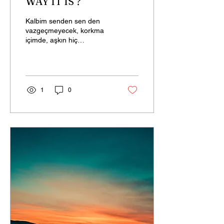
WAY IT IS ?
Kalbim senden sen den
vazgeçmeyecek, korkma
içimde, aşkın hiç
bitmeyecek. My heart will
never give up on you,
Don't worry inside me,
your...
1
0