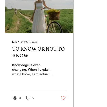
Mar 1, 2025
∙
2
min
TO KNOW OR NOT TO
KNOW
Knowledge is ever-
changing. When I explain
what I know, I am actually
recounting the past. If I
question knowledge, I am
questioning the...
3
0