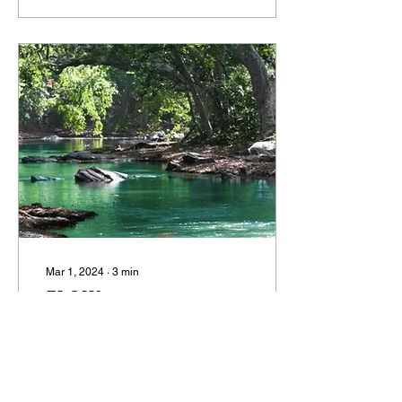
Mar 1, 2024
∙
3
min
FLOW
What flows from you?
Some information started
flowing from me, and I
began to write. Everything
happened when I was