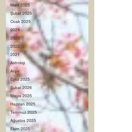
Mart 2025
Şubat 2025
Ocak 2025
2024
2023
2022
2021
Astroloji
Arşiv
Eylül 2025
Şubat 2026
Mayıs 2025
Haziran 2025
Temmuz 2025
Ağustos 2025
Ekim 2025