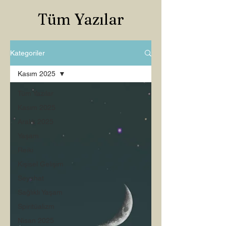
Tüm Yazılar
Kategoriler
Kasım 2025
Tüm Yazılar
Kasım 2025
Aralık 2025
Yaşam
Reiki
Kişisel Gelişim
Seyahat
Sağlıklı Yaşam
Spiritüalizm
Nisan 2025