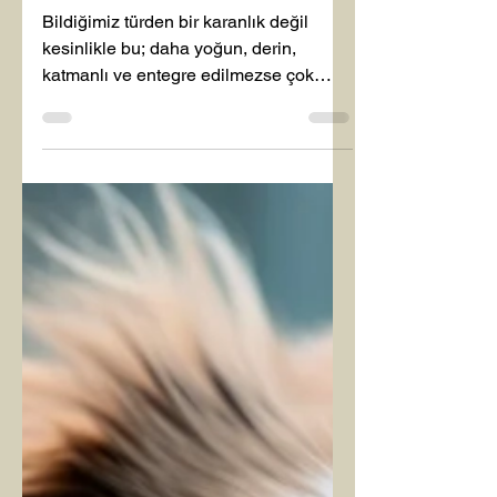
KARANLIĞI
Bildiğimiz türden bir karanlık değil
kesinlikle bu; daha yoğun, derin,
katmanlı ve entegre edilmezse çok
daha tehlikeli bir tür. Çünkü aydınlık
arttıkça içindeki karanlık da artar.
Buraya kadar hiçbir sorun yok bu çok
doğal bir yasa.... Önemli, can alıcı ve
kritik olan bunun farkına varıp dengeyle
bütünlenip şifalanması! Genel olarak
tüm bu yolda olanlar, manevi alan
çalışanları, kişisel ruhsal gelişim
uzmanları, kanallar, şifacılar, özellikle
de rehber, aktarıcı, danışman, e